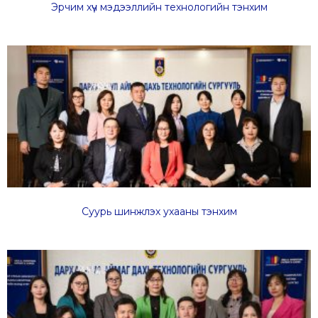
Эрчим хүч мэдээллийн технологийн тэнхим
Суурь шинжлэх ухааны тэнхим