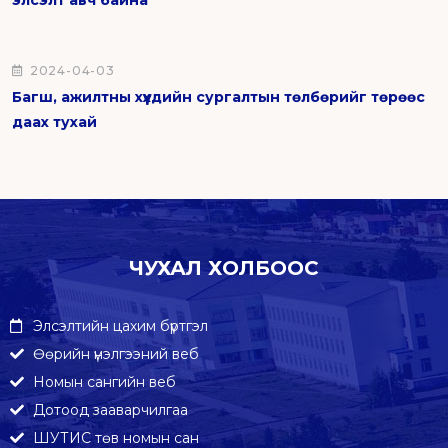
элсэлт авч байна
2024-04-03
Багш, ажилтны хүүхдийн сургалтын төлбөрийг төрөөс
даах тухай
ЧУХАЛ ХОЛБООС
Элсэлтийн цахим бүртгэл
Өөрийн үнэлгээний веб
Номын сангийн веб
Дотоод зааварчилгаа
ШУТИС төв номын сан