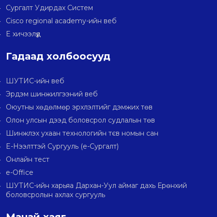
Сургалт Удирдах Систем
Cisco regional academy-ийн веб
E хичээлүүд
Гадаад холбоосууд
ШУТИС-ийн веб
Эрдэм шинжилгээний веб
Оюутны хөдөлмөр эрхлэлтийг дэмжих төв
Олон улсын дээд боловсрол судлалын төв
Шинжлэх ухаан технологийн тєв номын сан
E-Нээлттэй Сургууль (e-Сургалт)
Онлайн тест
e-Office
ШУТИС-ийн харьяа Дархан-Уул аймаг дахь Ерөнхий
боловсролын ахлах сургууль