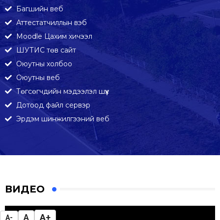
Багшийн веб
Аттестатчиллын вэб
Moodle Цахим хичээл
ШУТИС төв сайт
Оюутны холбоо
Оюутны веб
Төгсөгчдийн мэдээлэл шүүх
Дотоод файл сервэр
Эрдэм шинжилгээний веб
ВИДЕО
A+
A
A-