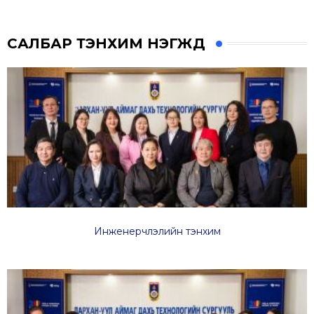
САЛБАР ТЭНХИМ НЭГЖҮҮД
Инженерчлэлийн тэнхим