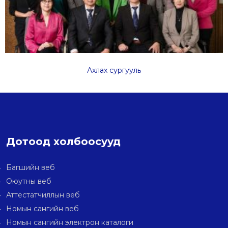
Ахлах сургууль
Дотоод холбоосууд
Багшийн веб
Оюутны веб
Аттестатчиллын веб
Номын сангийн веб
Номын сангийн электрон каталоги