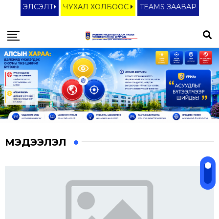
ЭЛСЭЛТ
ЧУХАЛ ХОЛБООС
TEAMS ЗААВАР
МЭДЭЭЛЭЛ