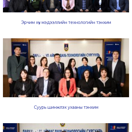
Эрчим хүч мэдээллийн технологийн тэнхим
Суурь шинжлэх ухааны тэнхим