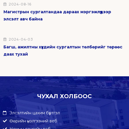
2024-08-16
Магистрын сургалтандаа дараах мэргэжлүүдээр
элсэлт авч байна
2024-04-03
Багш, ажилтны хүүхдийн сургалтын төлбөрийг төрөөс
даах тухай
ЧУХАЛ ХОЛБООС
Элсэлтийн цахим бүртгэл
Өөрийн үнэлгээний веб