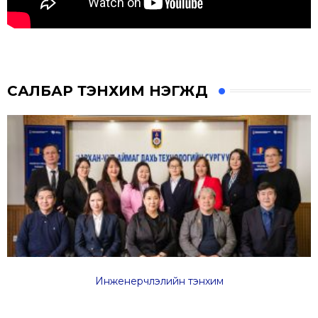
САЛБАР ТЭНХИМ НЭГЖҮҮД
Инженерчлэлийн тэнхим