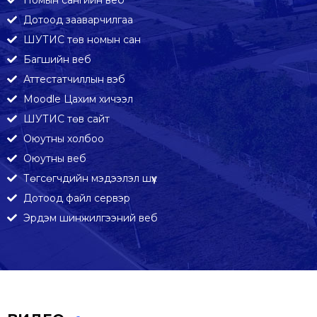
Номын сангийн веб
Дотоод зааварчилгаа
ШУТИС төв номын сан
Багшийн веб
Аттестатчиллын вэб
Moodle Цахим хичээл
ШУТИС төв сайт
Оюутны холбоо
Оюутны веб
Төгсөгчдийн мэдээлэл шүүх
Дотоод файл сервэр
Эрдэм шинжилгээний веб