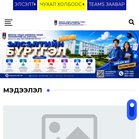
ЭЛСЭЛТ
ЧУХАЛ ХОЛБООС
TEAMS ЗААВАР
МЭДЭЭЛЭЛ