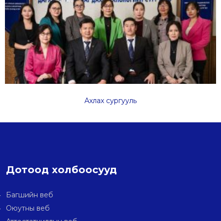
Ахлах сургууль
Дотоод холбоосууд
Багшийн веб
Оюутны веб