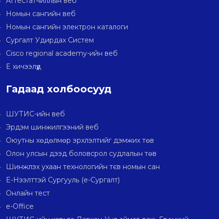
Аттестатчиллын веб
Номын сангийн веб
Номын сангийн электрон каталоги
Сургалт Удирдах Систем
Cisco regional academy-ийн веб
E хичээлүүд
Гадаад холбоосууд
ШУТИС-ийн веб
Эрдэм шинжилгээний веб
Оюутны хөдөлмөр эрхлэлтийг дэмжих төв
Олон улсын дээд боловсрол судлалын төв
Шинжлэх ухаан технологийн тєв номын сан
E-Нээлттэй Сургууль (e-Сургалт)
Онлайн тест
e-Office