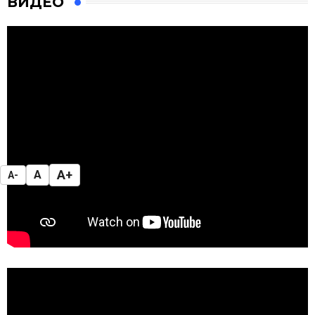
ВИДЕО
A+
A
A-