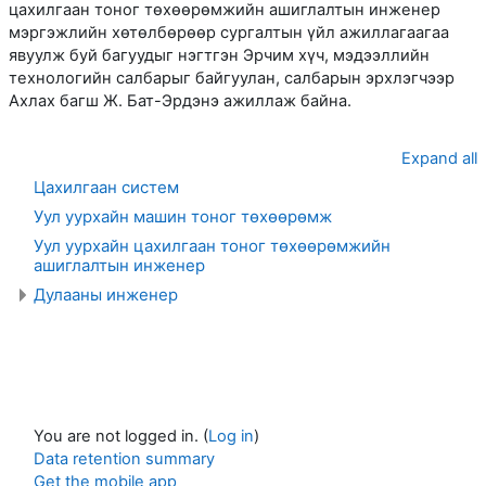
цахилгаан тоног төхөөрөмжийн ашиглалтын инженер
мэргэжлийн хөтөлбөрөөр сургалтын үйл ажиллагаагаа
явуулж буй багуудыг нэгтгэн Эрчим хүч, мэдээллийн
технологийн салбарыг байгуулан, салбарын эрхлэгчээр
Ахлах багш Ж. Бат-Эрдэнэ ажиллаж байна.
Expand all
Цахилгаан систем
Уул уурхайн машин тоног төхөөрөмж
Уул уурхайн цахилгаан тоног төхөөрөмжийн
ашиглалтын инженер
Дулааны инженер
You are not logged in. (
Log in
)
Data retention summary
Get the mobile app