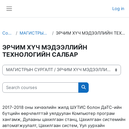
Skip to main content
Log in
Side panel
Courses
МАГИСТРЫН СУРГАЛТ
ЭРЧИМ ХҮЧ МЭДЭЭЛЛИЙН ТЕХНОЛОГИЙН САЛБАР
ЭРЧИМ ХҮЧ МЭДЭЭЛЛИЙН
ТЕХНОЛОГИЙН САЛБАР
Course categories
Search courses
Search courses
2017-2018 оны хичээлийн жилд ШУТИС болон ДаТС-ийн
бүтцийн өөрчлөлттэй уялдуулан Компьютер програм
хангамж, Дулааны цахилгаан станц, Цахилгаан системийн
автоматжуулалт, Цахилгаан систем, Уул уурхайн