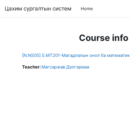
Skip to main content
Цахим сургалтын систем
Home
Course info
[N.NS05] S.MT201-Магадлалын онол ба математик
Teacher:
Магсаржав Дэлгэрмаа