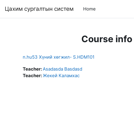
Skip to main content
Цахим сургалтын систем
Home
Course info
n.hu53 Хүний хөгжил- S.HDM101
Teacher:
Asadasda Basdasd
Teacher:
Жекей Каламхас