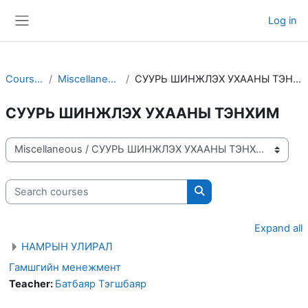
Skip to main content
Log in
Side panel
Courses
Miscellaneous
СУУРЬ ШИНЖЛЭХ УХААНЫ ТЭНХИМ
СУУРЬ ШИНЖЛЭХ УХААНЫ ТЭНХИМ
Course categories
Search courses
Search courses
Expand all
НАМРЫН УЛИРАЛ
Гамшгийн менежмент
Teacher:
Батбаяр Тэгшбаяр