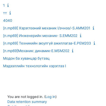
1
тт
4040
[n.mp69] Хэрэглээний механик I/эчнээ/-S.AMM201
[n.mp69] Инженерийн механик- S.EMM202
[n.mp69] Техникийн аюулгүй ажиллагаа-E.PEM203
[n.mp69]Механик: динамик-E.MSM202
Модон ба хуванцар бүтээц
Мэдээллийн технологийн хэрэглээ I
You are not logged in. (
Log in
)
Data retention summary