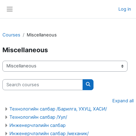
Skip to main content
Log in
Side panel
Courses
Miscellaneous
Miscellaneous
Course categories
Search courses
Search courses
Expand all
Технологийн салбар /Барилга, УХУЦ, ХАСИ/
Технологийн салбар /Уул/
Инженерчлэлийн салбар
Инженерчлэлийн салбар /механик/