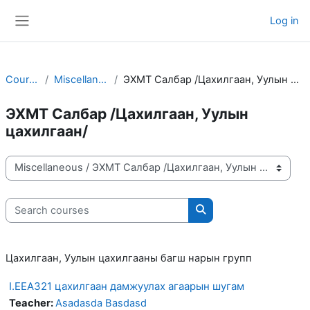
Skip to main content
Log in
Side panel
Courses
Miscellaneous
ЭХМТ Салбар /Цахилгаан, Уулын цахилгаан/
ЭХМТ Салбар /Цахилгаан, Уулын
цахилгаан/
Course categories
Search courses
Search courses
Цахилгаан, Уулын цахилгааны багш нарын групп
I.EEA321 цахилгаан дамжуулах агаарын шугам
Teacher:
Asadasda Basdasd