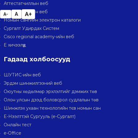
Аттестатчиллын веб
Номын сангийн веб
A+
A
A-
Номын сангийн электрон каталоги
Сургалт Удирдах Систем
Cisco regional academy-ийн веб
E хичээлүүд
Гадаад холбоосууд
ШУТИС-ийн веб
Эрдэм шинжилгээний веб
Оюутны хөдөлмөр эрхлэлтийг дэмжих төв
Олон улсын дээд боловсрол судлалын төв
Шинжлэх ухаан технологийн тєв номын сан
E-Нээлттэй Сургууль (e-Сургалт)
Онлайн тест
e-Office