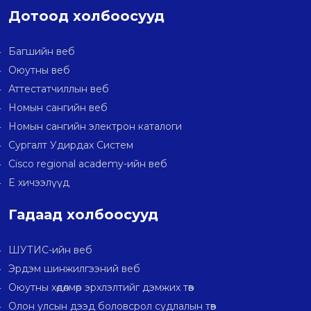
Дотоод холбоосууд
Багшийн веб
Оюутны веб
Аттестатчиллын веб
Номын сангийн веб
Номын сангийн электрон каталоги
Сургалт Удирдах Систем
Cisco regional academy-ийн веб
E хичээлүүд
Гадаад холбоосууд
ШУТИС-ийн веб
Эрдэм шинжилгээний веб
Оюутны хөдөлмөр эрхлэлтийг дэмжих төв
Олон улсын дээд боловсрол судлалын төв