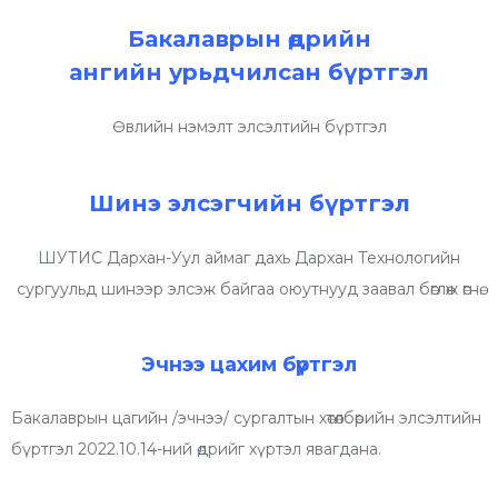
Бакалаврын өдрийн
ангийн урьдчилсан бүртгэл
Өвлийн нэмэлт элсэлтийн бүртгэл
Шинэ элсэгчийн бүртгэл
ШУТИС Дархан-Уул аймаг дахь Дархан Технологийн
сургуульд шинээр элсэж байгаа оюутнууд заавал бөглөж өгнө.
Эчнээ цахим бүртгэл
Бакалаврын цагийн /эчнээ/ сургалтын хөтөлбөрийн элсэлтийн
бүртгэл 2022.10.14-ний өдрийг хүртэл явагдана.