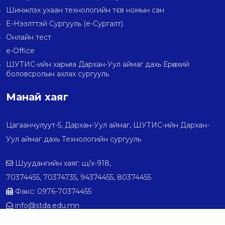
Шинжлэх ухаан технологийн тєв номын сан
E-Нээлттэй Сургууль (e-Сургалт)
Онлайн тест
e-Office
ШУТИС-ийн харьяа Дархан-Уул аймаг дахь Ерөнхий
боловсролын ахлах сургууль
Манай хаяг
Цагаанчулуут-5, Дархан-Уул аймаг, ШУТИС-ийн Дархан-
Уул аймаг дахь Технологийн сургууль
Шуудангийн хаяг: ш/х-918,
70374455, 70374735, 94374455, 80374455
Факс: 0976-70374455
info@stda.edu.mn