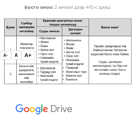
Босго оноо:
2 хичээл дээр 410-с дээш
A+
A
A-