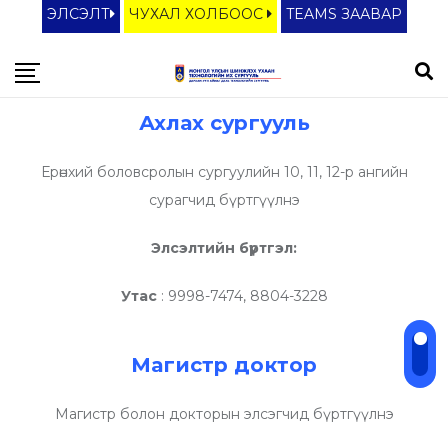
ЭЛСЭЛТ
ЧУХАЛ ХОЛБООС
TEAMS ЗААВАР
Ахлах сургууль
Ерөнхий боловсролын сургуулийн 10, 11, 12-р ангийн
сурагчид бүртгүүлнэ
Элсэлтийн бүртгэл:
Утас
: 9998-7474, 8804-3228
Магистр доктор
Магистр болон докторын элсэгчид бүртгүүлнэ