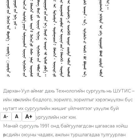
Дархан-Уул аймaг дахь Технологийн сургууль нь ШУТИС –
ийн хөгжлийн бодлого, зорилго, зорилтыг хэрэгжүүлэн бүс
нутагт их сургуулийн жишиг үйлчилгээг үзүүлж буй
A+
A
A-
бүрэлдэхүүн сургуулийн нэг юм.
Манай сургууль 1991 онд байгуулагдсан цагаасаа хойш
өөрсдийн оюуны чадавх, ажлын туршлагадаа тулгуурлан