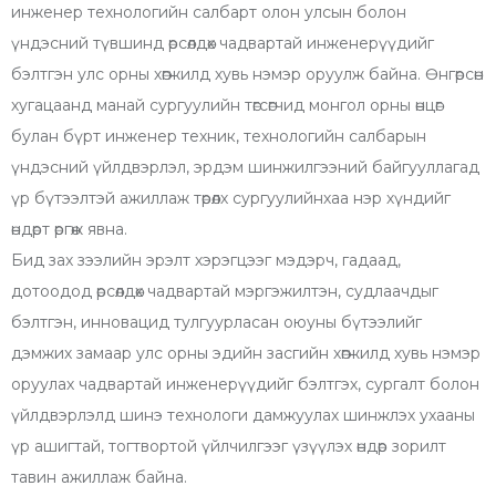
инженер технологийн салбарт олон улсын болон
үндэсний түвшинд өрсөлдөх чадвартай инженерүүдийг
бэлтгэн улс орны хөгжилд хувь нэмэр оруулж байна. Өнгөрсөн
хугацаанд манай сургуулийн төгсөгчид монгол орны өнцөг
булан бүрт инженер техник, технологийн салбарын
үндэсний үйлдвэрлэл, эрдэм шинжилгээний байгууллагад
үр бүтээлтэй ажиллаж төрөлх сургуулийнхаа нэр хүндийг
өндөрт өргөж явна.
Бид зах зээлийн эрэлт хэрэгцээг мэдэрч, гадаад,
дотоодод өрсөлдөх чадвартай мэргэжилтэн, судлаачдыг
бэлтгэн, инновацид тулгуурласан оюуны бүтээлийг
дэмжих замаар улс орны эдийн засгийн хөгжилд хувь нэмэр
оруулах чадвартай инженерүүдийг бэлтгэх, сургалт болон
үйлдвэрлэлд шинэ технологи дамжуулах шинжлэх ухааны
үр ашигтай, тогтвортой үйлчилгээг үзүүлэх өндөр зорилт
тавин ажиллаж байна.