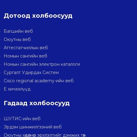
Дотоод холбоосууд
Багшийн веб
Оюутны веб
Аттестатчиллын веб
Номын сангийн веб
Номын сангийн электрон каталоги
Сургалт Удирдах Систем
Cisco regional academy-ийн веб
E хичээлүүд
Гадаад холбоосууд
ШУТИС-ийн веб
Эрдэм шинжилгээний веб
Оюутны хөдөлмөр эрхлэлтийг дэмжих төв