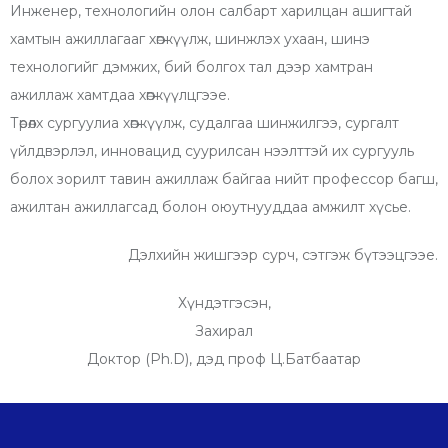
Инженер, технологийн олон салбарт харилцан ашигтай
хамтын ажиллагааг хөгжүүлж, шинжлэх ухаан, шинэ
технологийг дэмжих, бий болгох тал дээр хамтран
ажиллаж хамтдаа хөгжүүлцгээе.
Төрөлх сургуулиа хөгжүүлж, судалгаа шинжилгээ, сургалт
үйлдвэрлэл, инновацид суурилсан нээлттэй их сургууль
болох зорилт тавин ажиллаж байгаа нийт профессор багш,
ажилтан ажиллагсад болон оюутнууддаа амжилт хүсье.
Дэлхийн жишгээр сурч, сэтгэж бүтээцгээе.
Хүндэтгэсэн,
Захирал
Доктор (Ph.D), дэд проф Ц.Батбаатар