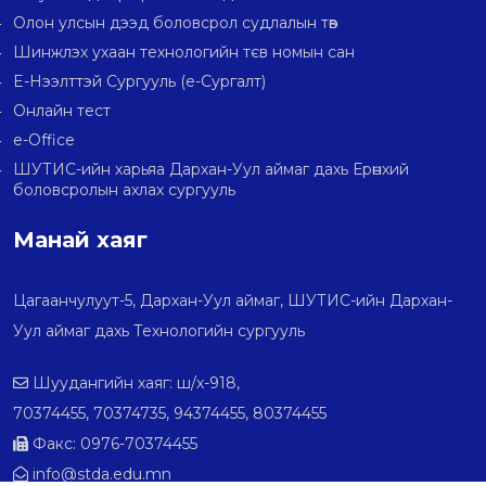
Олон улсын дээд боловсрол судлалын төв
Шинжлэх ухаан технологийн тєв номын сан
E-Нээлттэй Сургууль (e-Сургалт)
Онлайн тест
e-Office
ШУТИС-ийн харьяа Дархан-Уул аймаг дахь Ерөнхий
боловсролын ахлах сургууль
Манай хаяг
Цагаанчулуут-5, Дархан-Уул аймаг, ШУТИС-ийн Дархан-
Уул аймаг дахь Технологийн сургууль
Шуудангийн хаяг: ш/х-918,
70374455, 70374735, 94374455, 80374455
Факс: 0976-70374455
info@stda.edu.mn