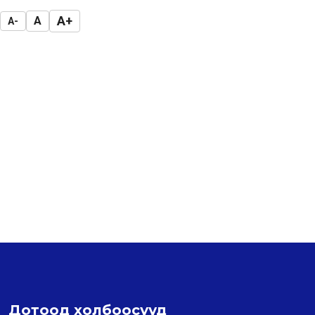
A+
A
A-
Дотоод холбоосууд