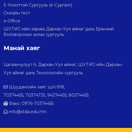
E-Нээлттэй Сургууль (e-Сургалт)
Онлайн тест
e-Office
ШУТИС-ийн харьяа Дархан-Уул аймаг дахь Ерөнхий
боловсролын ахлах сургууль
Манай хаяг
Цагаанчулуут-5, Дархан-Уул аймаг, ШУТИС-ийн Дархан-
Уул аймаг дахь Технологийн сургууль
Шуудангийн хаяг: ш/х-918,
70374455, 70374735, 94374455, 80374455
Факс: 0976-70374455
info@stda.edu.mn