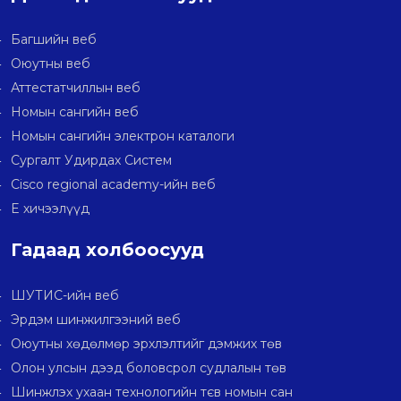
Багшийн веб
Оюутны веб
Аттестатчиллын веб
Номын сангийн веб
Номын сангийн электрон каталоги
Сургалт Удирдах Систем
Cisco regional academy-ийн веб
E хичээлүүд
Гадаад холбоосууд
ШУТИС-ийн веб
Эрдэм шинжилгээний веб
Оюутны хөдөлмөр эрхлэлтийг дэмжих төв
Олон улсын дээд боловсрол судлалын төв
Шинжлэх ухаан технологийн тєв номын сан