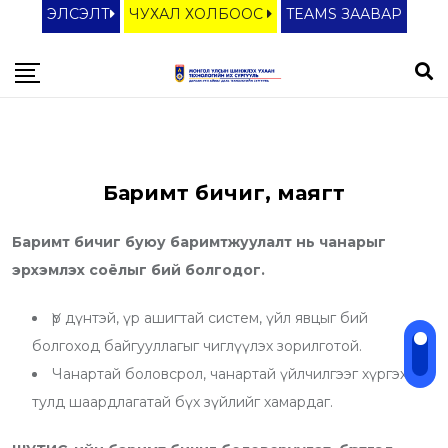
S
ЭЛСЭЛТ
ЧУХАЛ ХОЛБООС
TEAMS ЗААВАР
k
i
p
t
o
c
Баримт бичиг, маягт
o
n
Баримт бичиг буюу баримтжуулалт нь чанарыг
t
эрхэмлэх соёлыг бий болгодог.
e
Үр дүнтэй, үр ашигтай систем, үйл явцыг бий
n
болгоход байгууллагыг чиглүүлэх зорилготой.
t
Чанартай боловсрол, чанартай үйлчилгээг хүргэхийн
тулд шаардлагатай бүх зүйлийг хамардаг.