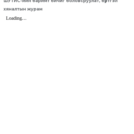
ШУТИС-ийн баримт бичиг боловсруулат, бүртгэл
хяналтын журам