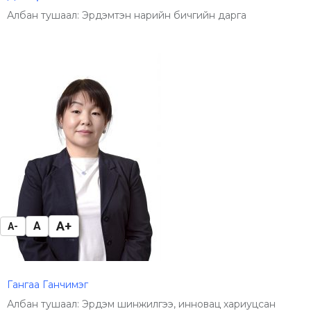
Албан тушаал: Эрдэмтэн нарийн бичгийн дарга
A+
A
A-
Гангаа Ганчимэг
Албан тушаал: Эрдэм шинжилгээ, инновац хариуцсан