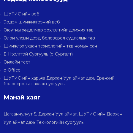
ШУТИС-ийн веб
Эрдэм шинжилгээний веб
Оюутны хөдөлмөр эрхлэлтийг дэмжих төв
Олон улсын дээд боловсрол судлалын төв
Шинжлэх ухаан технологийн тєв номын сан
E-Нээлттэй Сургууль (e-Сургалт)
Онлайн тест
e-Office
ШУТИС-ийн харьяа Дархан-Уул аймаг дахь Ерөнхий
боловсролын ахлах сургууль
Манай хаяг
Цагаанчулуут-5, Дархан-Уул аймаг, ШУТИС-ийн Дархан-
Уул аймаг дахь Технологийн сургууль