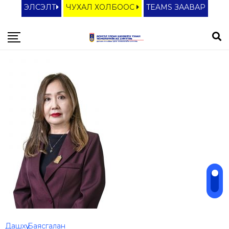
ЭЛСЭЛТ
ЧУХАЛ ХОЛБООС
TEAMS ЗААВАР
Дашхүү Баясгалан