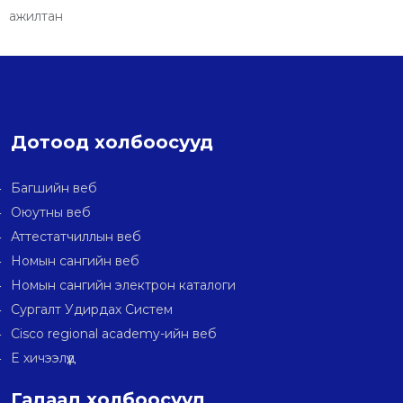
ажилтан
Дотоод холбоосууд
Багшийн веб
Оюутны веб
Аттестатчиллын веб
Номын сангийн веб
Номын сангийн электрон каталоги
Сургалт Удирдах Систем
Cisco regional academy-ийн веб
E хичээлүүд
Гадаад холбоосууд