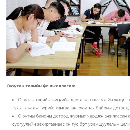
Оюутан төвийн үйл ажиллагаа:
Оюутан төвийн жигүүрийн дарга нар нь: тухайн жигүүр
тухыг хангаж, эхрийг хамгаалан, оюутны байрны дотоод
Оюутны байрны дотоод журмыг мөрдүүлж ажилласан аж
сургуулийн захиргаанаас хүн тус бүрт урамшуулалын цал