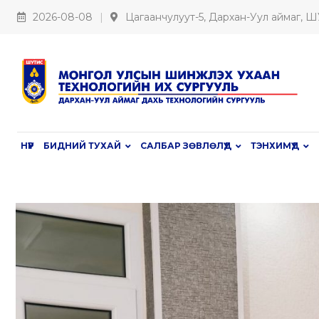
2026-08-08
Цагаанчулуут-5, Дархан-Уул аймаг, 
НҮҮР
БИДНИЙ ТУХАЙ
САЛБАР ЗӨВЛӨЛҮҮД
ТЭНХИМҮҮД