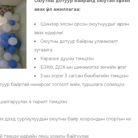
Оюутны дотуур байранд оюутан хүлээн
авах үйл ажиллагаа
:
Шинээр элсэн орсон оюутнуудыг хүлээн
авах өдөрлөг
Оюутны дотуур байрны уламжлалт
зугаалга
Караоке дууны тэмцээн
БЗХӨ, ДОХ-ын шинжилгээ эмчийн үзлэг
3-ын эсрэг 3 сагсан бөмбөгийн тэмцээн
уур байртай нөхөрсөг тоглолт хийх, туршлага солилцох
шалгаруулах 4 төрөлт тэмцээн
 их дээд сургиулуудын оюутны байр хоорондын спортын их
й тэмцэх өдрийн лекц зохион байгуулах