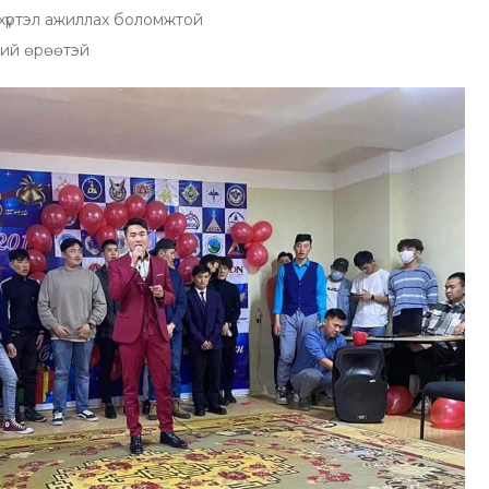
г хүртэл ажиллах боломжтой
ний өрөөтэй