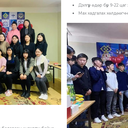
Дэлгүүр өдөр бүр 9-22 ца
Мах хадгалах хөлдөөгч