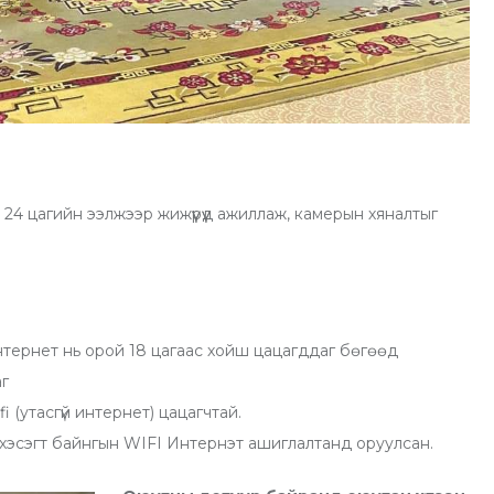
4 цагийн ээлжээр жижүүрүүд ажиллаж, камерын хяналтыг
нтернет нь орой 18 цагаас хойш цацагддаг бөгөөд
аг
fi (утасгүй интернет) цацагчтай.
хэсэгт байнгын WIFI Интернэт ашиглалтанд оруулсан.