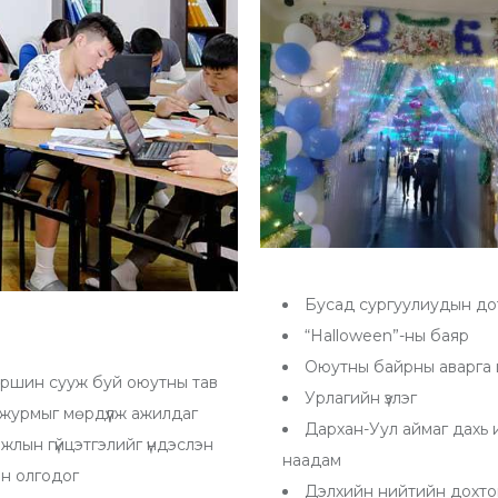
Бусад сургуулиудын дот
“Halloween”-ны баяр
Оюутны байрны аварга 
т оршин сууж буй оюутны тав
Урлагийн үзлэг
 журмыг мөрдүүлж ажилдаг
Дархан-Уул аймаг дахь
лын гүйцэтгэлийг үндэслэн
наадам
ин олгодог
Дэлхийн нийтийн дохто