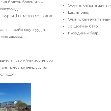
ранд болсон болон хийж
Оюутны байрны шинэ 
ловсруулдаг
Цасны баяр
эв журам, 1 нь мэдээ мэдээлэл
Олон улсын эмэгтэйчүүд
Эр цэргийн баяр
 шалтгалт хийж оюутнуудын
Инээдмйин баяр
төлөө ажилладаг
ьдчилан сэргийлэх зорилгоор
мтран ажиллаж лекц сургалт
 олгодог