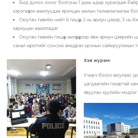
Бид долоо хоног болгоны 1 дахь өдөр хуралдаж бай
хэрэгжүүлэх ажилуудаа ярилцан ажлын төлөвлөгөөгөө бо
Оюутан төвийн нийт 6 гишүүд 2 нь ариун цэвэр, 3 нь Х
хариуцан ажилладаг
Оюутан төвийн гишүүд жигүүрүүдээр явж ариун цэврийн
санал хүсэлтийг сонсож амьдрах орчнын сайжруулахын 
Хэв журам:
Учирч болох аюулаас ур
цагдаагийн газартай ха
явуулан хуулийн мэдлэг