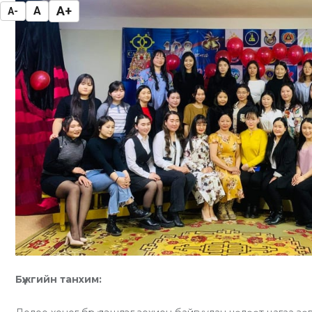
A+
A
A-
Бүжгийн танхим: