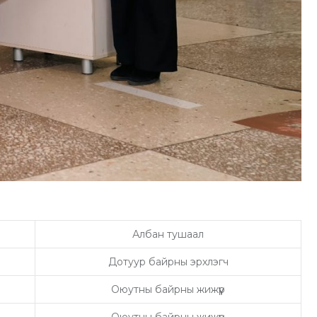
Албан тушаал
Дотуур байрны эрхлэгч
Оюутны байрны жижүүр