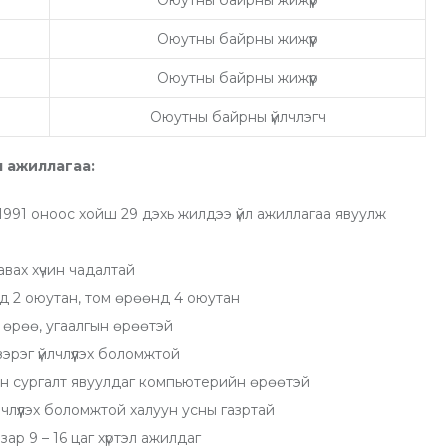
Оюутны байрны жижүүр
Оюутны байрны жижүүр
Оюутны байрны жижүүр
Оюутны байрны үйлчлэгч
 ажиллагаа:
991 оноос хойш 29 дэхь жилдээ үйл ажиллагаа явуулж
авах хүчин чадалтай
д 2 оюутан, том өрөөнд 4 оюутан
 өрөө, угаалгын өрөөтэй
рэг үйлчлүүлэх боломжтой
йн сургалт явуулдаг компьютерийн өрөөтэй
лчлүүлэх боломжтой халуун усны газртай
ар 9 – 16 цаг хүртэл ажилдаг