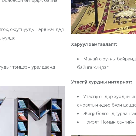
в боловсон өнгөрүүлж байна
гох, оюутнуудын эрүүл мэндэд
илуулдаг
Харуул хамгаалалт:
Манай оюутны байранд 2
нуудыг тэмцээн уралдаанд
байнга хийдэг.
Утасгүй хурдны интернэт:
Утасгүй өндөр хурдны и
амралтын өдөр бүтэн цацд
Жигүүр болгонд гурван wi
Нэмэлт Номын сангийн 