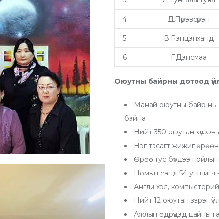
3
Д.Тунгалагтуяа
4
Д.Пүрэвсүрэн
5
В.Рэнцэнханд
6
Г.Дэнсмаа
Оюутны байрны дотоод үйл
Манай оюутны байр нь 1
байна
Нийт 350 оюутан хүлээн 
Нэг тасагт жижиг өрөөн
Өрөө тус бүрдээ нойлын
Номын санд 54 уншигч зэ
Англи хэл, компьютери
Нийт 12 оюутан зэрэг үй
Ажлын өдрүүдэд цайны газ