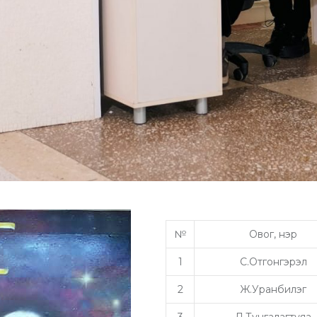
№
Овог, нэр
1
С.Отгонгэрэл
2
Ж.Уранбилэг