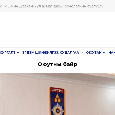
ШУТИС-ийн Дархан-Уул аймаг дахь Технологийн сургууль
СУРГАЛТ
ЭРДЭМ ШИНЖИЛГЭЭ, СУДАЛГАА
ОЮУТАН
ЧА
Оюутны байр