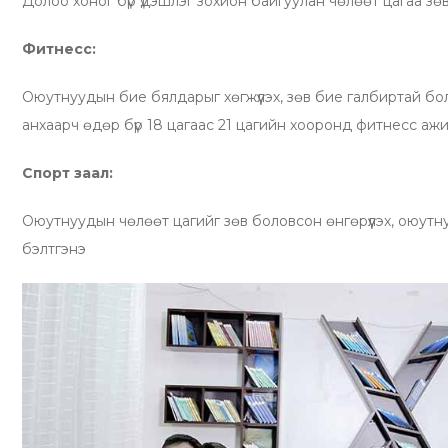
Долоо хоног бүр үдэшлэг зохион байгуулан чөлөөт цагаа зө
Фитнесс:
Оюутнуудын бие бялдарыг хөгжүүлэх, зөв бие галбиртай бол
анхаарч өдөр бүр 18 цагаас 21 цагийн хооронд фитнесс аж
Спорт заал:
Оюутнуудын чөлөөт цагийг зөв боловсон өнгөрүүлэх, оюут
бэлтгэнэ