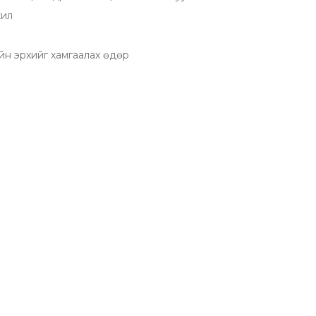
жил
ийн эрхийг хамгаалах өдөр