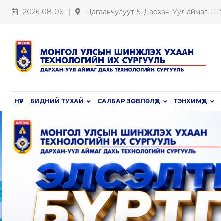
2026-08-06
Цагаанчулуут-5, Дархан-Уул аймаг, 
НҮҮР
БИДНИЙ ТУХАЙ
САЛБАР ЗӨВЛӨЛҮҮД
ТЭНХИМҮҮД