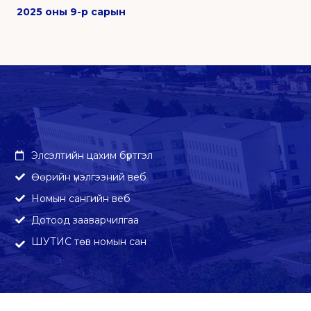
2025 оны 9-р сарын
Элсэлтийн цахим бүртгэл
Өөрийн үнэлгээний веб
Номын сангийн веб
Дотоод зааварчилгаа
ШУТИС төв номын сан