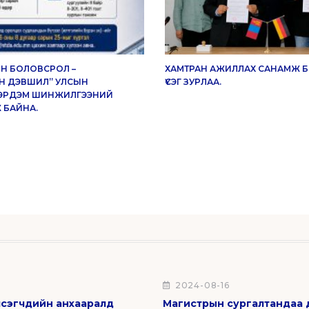
Н БОЛОВСРОЛ –
ХАМТРАН АЖИЛЛАХ САНАМЖ Б
Н ДЭВШИЛ” УЛСЫН
ҮСЭГ ЗУРЛАА.
ЭРДЭМ ШИНЖИЛГЭЭНИЙ
 БАЙНА.
5
2024-08-16
сэгчдийн анхааралд
Магистрын сургалтандаа 