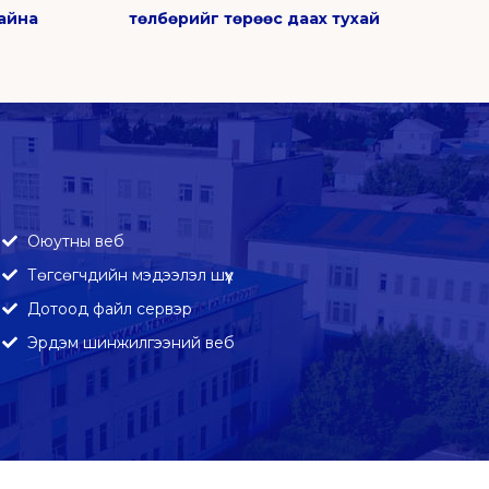
байна
төлбөрийг төрөөс даах тухай
Оюутны веб
Төгсөгчдийн мэдээлэл шүүх
Дотоод файл сервэр
Эрдэм шинжилгээний веб