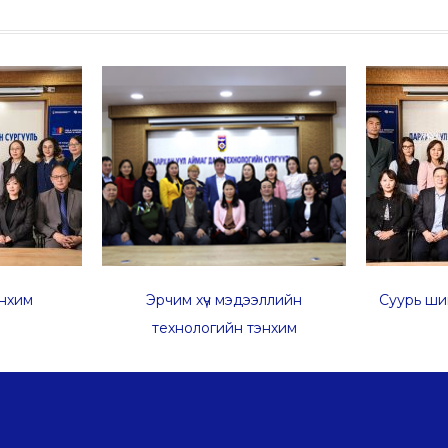
нхим
Эрчим хүч мэдээллийн
Суурь ши
технологийн тэнхим