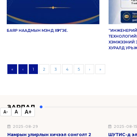
БАЯР НААДМЫН МЭНД ХҮРГЭЕ.
“ИНЖЕНЕРИЙ
ТЕХНОЛОГИЙ
ХЭМЖЭЭНИЙ 
ХУРАЛД УРЬЖ
«
‹
1
2
3
4
5
›
»
ЗАРЛАЛ
A+
A
A-
2025-08-29
2025-08-1
Намрын улирлын хичээл сонголт 2
ШУТИС-д эл