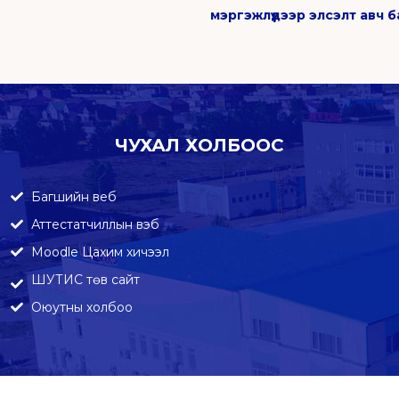
мэргэжлүүдээр элсэлт авч 
ЧУХАЛ ХОЛБООС
Багшийн веб
Аттестатчиллын вэб
Moodle Цахим хичээл
ШУТИС төв сайт
Оюутны холбоо