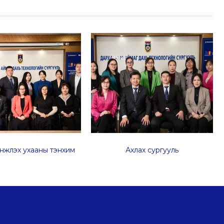
нжлэх ухааны тэнхим
Ахлах сургууль