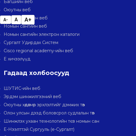
Багшийн веб
Оюутны веб
Аттестатчиллын веб
A+
A
A-
Номын сангийн веб
Номын сангийн электрон каталоги
Сургалт Удирдах Систем
Cisco regional academy-ийн веб
E хичээлүүд
Гадаад холбоосууд
ШУТИС-ийн веб
Эрдэм шинжилгээний веб
Оюутны хөдөлмөр эрхлэлтийг дэмжих төв
Олон улсын дээд боловсрол судлалын төв
Шинжлэх ухаан технологийн тєв номын сан
E-Нээлттэй Сургууль (e-Сургалт)