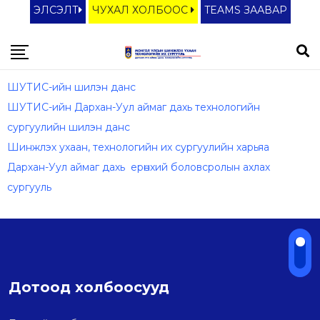
ЭЛСЭЛТ
ЧУХАЛ ХОЛБООС
TEAMS ЗААВАР
ШУТИС-ийн шилэн данс
ШУТИС-ийн Дархан-Уул аймаг дахь технологийн
сургуулийн шилэн данс
Шинжлэх ухаан, технологийн их сургуулийн харьяа
Дархан-Уул аймаг дахь ерөнхий боловсролын ахлах
сургууль
Дотоод холбоосууд