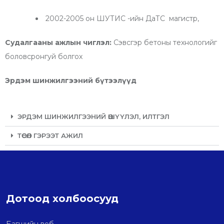
2002-2005 он ШУТИС -ийн ДаТС магистр,
Судалгааны ажлын чиглэл:
Сэвсгэр бетоны технологийг
боловсронгуй болгох
Эрдэм шинжилгээний бүтээлүүд
ЭРДЭМ ШИНЖИЛГЭЭНИЙ ӨШҮҮЛЭЛ, ИЛТГЭЛ
ТӨСӨЛ ГЭРЭЭТ АЖИЛ
Дотоод холбоосууд