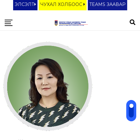
ЭЛСЭЛТ
ЧУХАЛ ХОЛБООС
TEAMS ЗААВАР