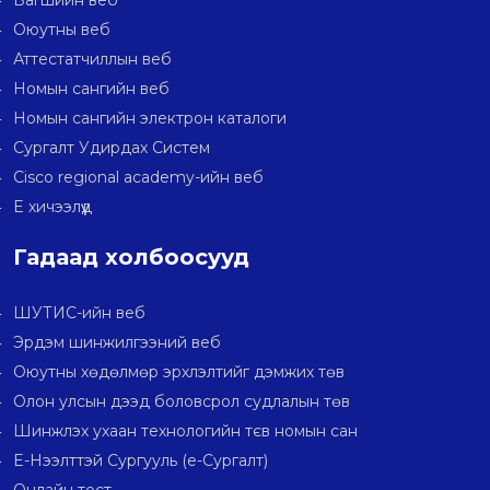
Багшийн веб
Оюутны веб
Аттестатчиллын веб
Номын сангийн веб
Номын сангийн электрон каталоги
Сургалт Удирдах Систем
Cisco regional academy-ийн веб
E хичээлүүд
Гадаад холбоосууд
ШУТИС-ийн веб
Эрдэм шинжилгээний веб
Оюутны хөдөлмөр эрхлэлтийг дэмжих төв
Олон улсын дээд боловсрол судлалын төв
Шинжлэх ухаан технологийн тєв номын сан
E-Нээлттэй Сургууль (e-Сургалт)