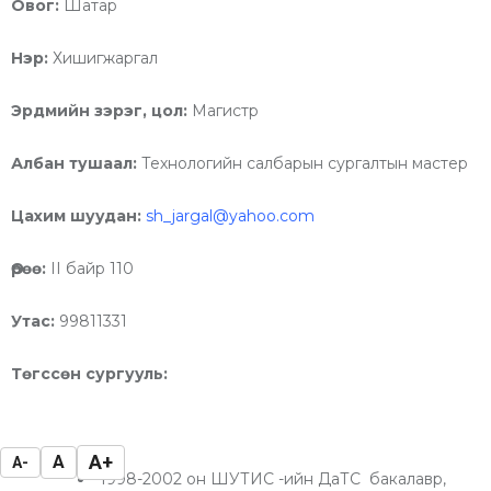
Овог:
Шатар
Нэр:
Хишигжаргал
Эрдмийн зэрэг, цол:
Магистр
Албан тушаал:
Технологийн салбарын сургалтын мастер
Цахим шуудан:
sh_jargal@yahoo.com
Өрөө:
II байр 110
Утас:
99811331
Төгссөн сургууль:
A+
A
A-
1998-2002 он ШУТИС -ийн ДаТС бакалавр,