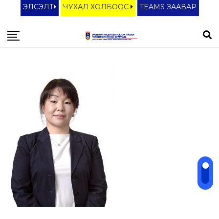
ЭЛСЭЛТ
ЧУХАЛ ХОЛБООС
TEAMS ЗААВАР