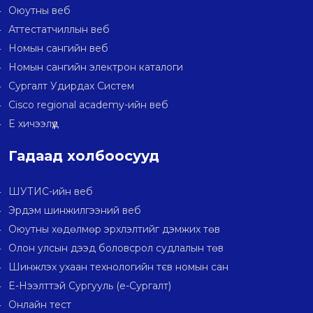
Оюутны веб
Аттестатчиллын веб
Номын сангийн веб
Номын сангийн электрон каталоги
Сургалт Удирдах Систем
Cisco regional academy-ийн веб
E хичээлүүд
Гадаад холбоосууд
ШУТИС-ийн веб
Эрдэм шинжилгээний веб
Оюутны хөдөлмөр эрхлэлтийг дэмжих төв
Олон улсын дээд боловсрол судлалын төв
Шинжлэх ухаан технологийн тєв номын сан
E-Нээлттэй Сургууль (e-Сургалт)
Онлайн тест