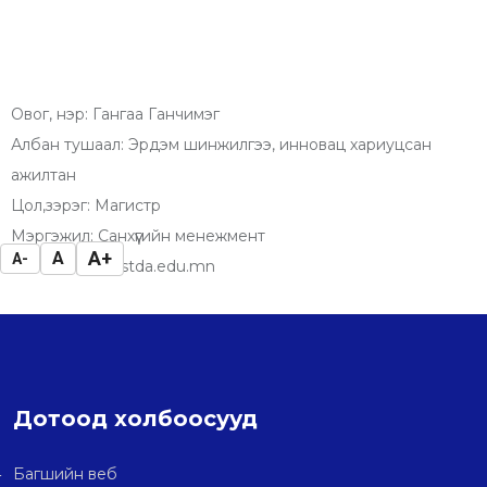
Овог, нэр: Гангаа Ганчимэг
Албан тушаал: Эрдэм шинжилгээ, инновац хариуцсан
ажилтан
Цол,зэрэг: Магистр
Мэргэжил: Санхүүгийн менежмент
A+
A
A-
И-мэйл: gan@stda.edu.mn
Дотоод холбоосууд
Багшийн веб