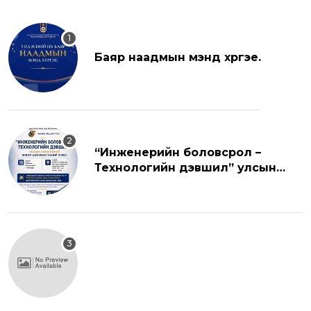
Баяр наадмын мэнд хүргэе.
“Инженерийн боловсрол –
Технологийн дэвшил” улсын
хэмжээний эрдэм шинжилгээний
хуралд урьж байна.