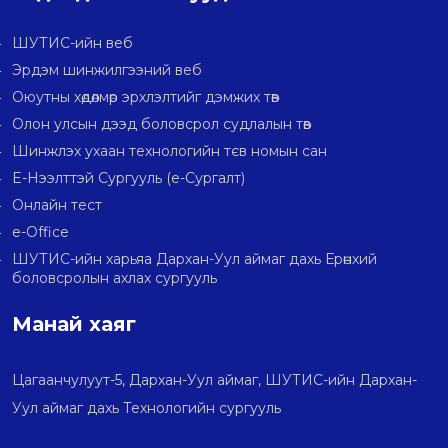
ШУТИС-ийн веб
Эрдэм шинжилгээний веб
Оюутны хөдөлмөр эрхлэлтийг дэмжих төв
Олон улсын дээд боловсрол судлалын төв
Шинжлэх ухаан технологийн тєв номын сан
E-Нээлттэй Сургууль (e-Сургалт)
Онлайн тест
e-Office
ШУТИС-ийн харьяа Дархан-Уул аймаг дахь Ерөнхий
боловсролын ахлах сургууль
Манай хаяг
Цагаанчулуут-5, Дархан-Уул аймаг, ШУТИС-ийн Дархан-
Уул аймаг дахь Технологийн сургууль