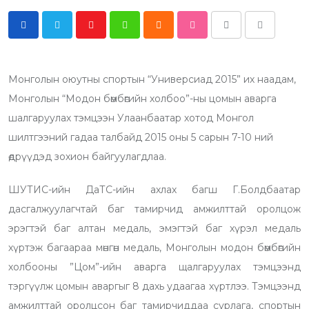
Y
W
C
S
P
S
o
h
l
t
r
h
u
a
o
u
i
a
Монголын оюутны спортын “Универсиад 2015” их наадам,
t
t
u
m
n
r
Монголын “Модон бөмбөгийн холбоо”-ны цомын аварга
u
s
d
b
t
e
шалгаруулах тэмцээн Улаанбаатар хотод Монгол
b
a
l
v
шилтгээний гадаа талбайд 2015 оны 5 сарын 7-10 ний
e
p
e
i
өдрүүдэд зохион байгуулагдлаа.
p
U
a
p
E
ШУТИС-ийн ДаТС-ийн ахлах багш Г.Болдбаатар
o
m
дасгалжуулагчтай баг тамирчид амжилттай оролцож
n
a
эрэгтэй баг алтан медаль, эмэгтэй баг хүрэл медаль
i
хүртэж багаараа мөнгөн медаль, Монголын модон бөмбөгийн
l
холбооны ”Цом”-ийн аварга щалгаруулах тэмцээнд
тэргүүлж цомын аваргыг 8 дахь удаагаа хүртлээ. Тэмцээнд
амжилттай оролцсон баг тамирчиддаа сурлага, спортын