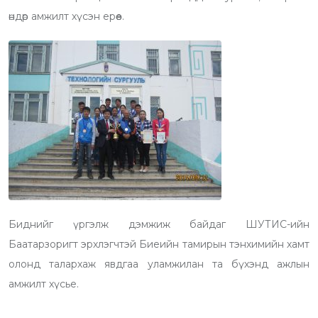
өндөр амжилт хүсэн ерөөе.
Биднийг үргэлж дэмжиж байдаг ШУТИС-ийн
Баатарзоригт эрхлэгчтэй Биеийн тамирын тэнхимийн хамт
олонд талархаж явдгаа уламжилан та бүхэнд ажлын
амжилт хүсье.