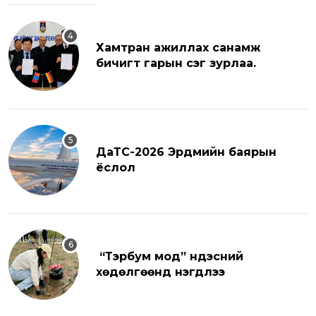
Хамтран ажиллах санамж
бичигт гарын үсэг зурлаа.
ДаТС-2026 Эрдмийн баярын
ёслол
“Тэрбум мод” үндэсний
хөдөлгөөнд нэгдлээ