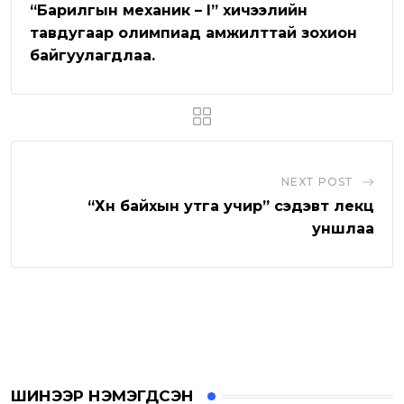
e
p
e
i
“Барилгын механик – I” хичээлийн
p
U
a
тавдугаар олимпиад амжилттай зохион
байгуулагдлаа.
p
E
o
m
n
a
i
l
NEXT POST
“Хүн байхын утга учир” сэдэвт лекц
уншлаа
ШИНЭЭР НЭМЭГДСЭН