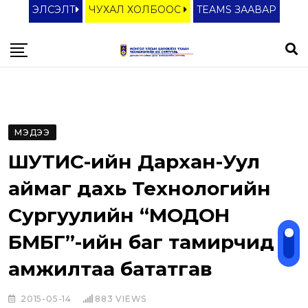
S
ЭЛСЭЛТ
ЧУХАЛ ХОЛБООС
TEAMS ЗААВАР
k
i
p
t
o
c
МЭДЭЭ
o
ШУТИС-ийн Дархан-Уул
n
t
аймаг дахь Технологийн
e
Сургуулийн “МОДОН
n
БӨМБӨГ”-ийн баг тамирчид
t
амжилтаа бататгав
2015-05-14
883
VIEWS