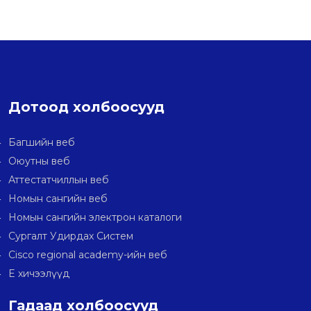
Дотоод холбоосууд
Багшийн веб
Оюутны веб
Аттестатчиллын веб
Номын сангийн веб
Номын сангийн электрон каталоги
Сургалт Удирдах Систем
Cisco regional academy-ийн веб
E хичээлүүд
Гадаад холбоосууд