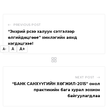
u
a
o
u
i
a
t
t
u
m
n
r
u
s
d
b
t
e
b
a
l
v
PREVIOUS POST
e
p
e
i
“Энхрий үрсээ халуун сэтгэлээр
p
U
a
өлгийдөцгөөе” хүмүүнлэгийн аянд
нэгдэцгээе!
p
E
A+
A
A-
o
m
n
a
i
l
NEXT POST
“БАНК САНХҮҮГИЙН ХӨГЖИЛ-2015” онол
практикийн бага хурал зохион
байгуулагдлаа