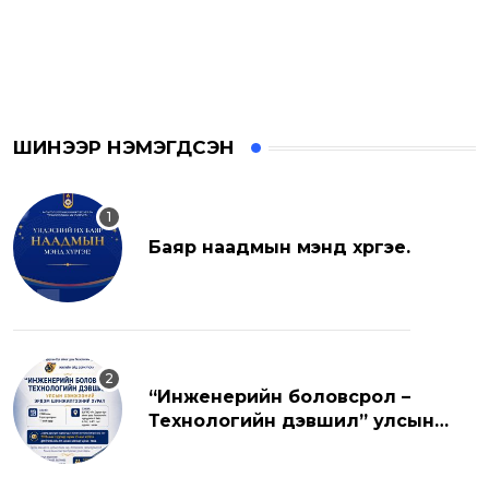
ШИНЭЭР НЭМЭГДСЭН
Баяр наадмын мэнд хүргэе.
“Инженерийн боловсрол –
Технологийн дэвшил” улсын
хэмжээний эрдэм шинжилгээний
хуралд урьж байна.