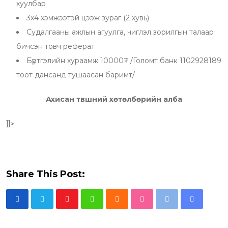
хуулбар
3х4 хэмжээтэй цээж зураг (2 хувь)
Судалгааны ажлын агуулга, чиглэл зорилгын талаар
бичсэн товч реферат
Бүртгэлийн хураамж 10000₮ /Голомт банк 1102928189
тоот дансанд тушаасан баримт/
А
хисан т
вшний
х
ө
т
ө
лб
ө
рийн
алба
]]>
Share This Post:
Y
W
C
S
P
S
o
h
l
t
r
h