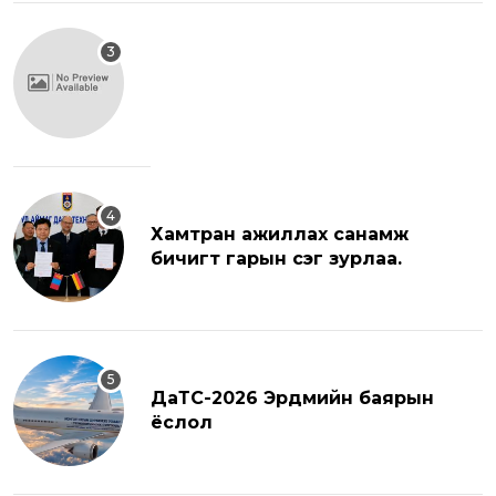
Хамтран ажиллах санамж
бичигт гарын үсэг зурлаа.
ДаТС-2026 Эрдмийн баярын
ёслол