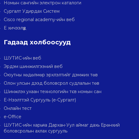
Номын сангийн электрон каталоги
Сургалт Удирдах Систем
Cisco regional academy-ийн веб
E хичээлүүд
Гадаад холбоосууд
ШУТИС-ийн веб
Эрдэм шинжилгээний веб
Оюутны хөдөлмөр эрхлэлтийг дэмжих төв
Олон улсын дээд боловсрол судлалын төв
Шинжлэх ухаан технологийн тєв номын сан
E-Нээлттэй Сургууль (e-Сургалт)
Онлайн тест
e-Office
ШУТИС-ийн харьяа Дархан-Уул аймаг дахь Ерөнхий
боловсролын ахлах сургууль