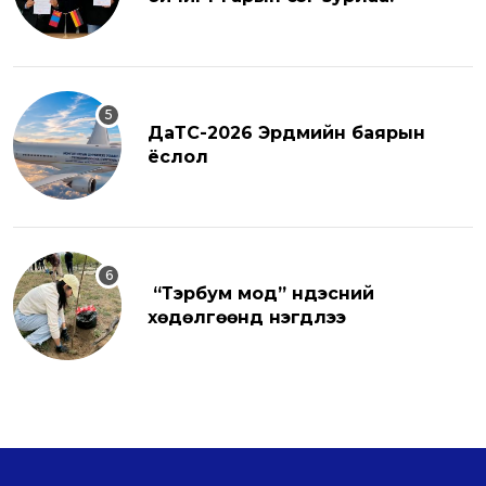
ДаТС-2026 Эрдмийн баярын
ёслол
“Тэрбум мод” үндэсний
хөдөлгөөнд нэгдлээ