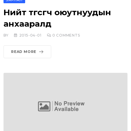
Нийт төгсөгч оюутнуудын
анхааралд
BY
2015-04-01
0
COMMENTS
READ MORE