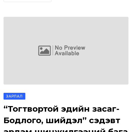
ЗАРЛАЛ
“Тогтвортой эдийн засаг-
Бодлого, шийдэл” сэдэвт
эрдэм шинжилгээний бага