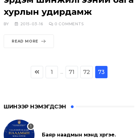
хурлын удирдамж
BY
2015-03-16
0
COMMENTS
READ MORE
1
71
72
73
...
ШИНЭЭР НЭМЭГДСЭН
Баяр наадмын мэнд хүргэе.