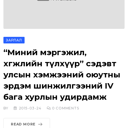
ЗАРЛАЛ
“Миний мэргэжил,
хөгжлийн түлхүүр” сэдэвт
улсын хэмжээний оюутны
эрдэм шинжилгээний IV
бага хурлын удирдамж
BY
2015-03-24
0
COMMENTS
READ MORE