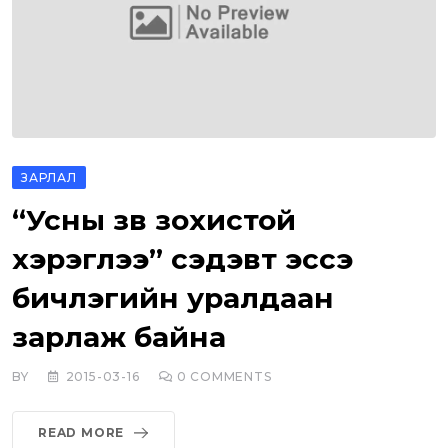
ЗАРЛАЛ
“Усны зөв зохистой
хэрэглээ” сэдэвт эссэ
бичлэгийн уралдаан
зарлаж байна
BY
2015-03-16
0
COMMENTS
READ MORE