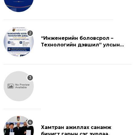
“Инженерийн боловсрол –
Технологийн дэвшил” улсын
хэмжээний эрдэм шинжилгээний
хуралд урьж байна.
Хамтран ажиллах санамж
бичигт гарын үсэг зурлаа.