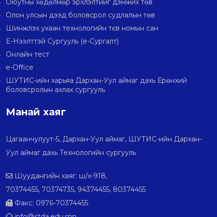
Оюутны хөдөлмөр эрхлэлтийг дэмжих төв
Олон улсын дээд боловсрол судлалын төв
Шинжлэх ухаан технологийн тєв номын сан
E-Нээлттэй Сургууль (e-Сургалт)
Онлайн тест
e-Office
ШУТИС-ийн харьяа Дархан-Уул аймаг дахь Ерөнхий
боловсролын ахлах сургууль
Манай хаяг
Цагаанчулуут-5, Дархан-Уул аймаг, ШУТИС-ийн Дархан-
Уул аймаг дахь Технологийн сургууль
Шуудангийн хаяг: ш/х-918,
70374455, 70374735, 94374455, 80374455
Факс: 0976-70374455
info@stda.edu.mn