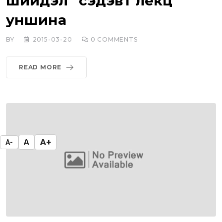
шийдэл” сэдэвт лекц
уншина
BY
2015-03-20
0
COMMENTS
READ MORE
A+
A
A-