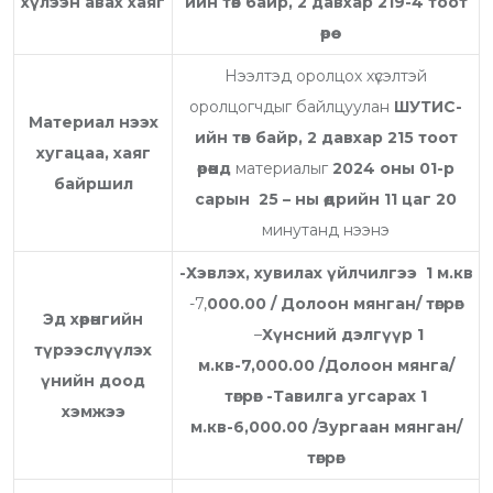
хүлээн авах хаяг
ийн төв байр, 2 давхар 219-4 тоот
өрөө
Нээлтэд оролцох хүсэлтэй
оролцогчдыг байлцуулан
ШУТИС-
Материал нээх
ийн төв байр, 2 давхар 215 тоот
хугацаа, хаяг
өрөөнд
материалыг
20
24
оны
01
-р
байршил
сарын
25
– ны өдрийн 1
1
цаг
20
минутанд нээнэ
-Хэвлэх, хувилах үйлчилгээ 1 м.кв
-7,
000.00 /
Долоон мянган/
төгрөг
Эд хөрөнгийн
–
Хүнсний дэлгүүр 1
түрээслүүлэх
м.кв-7,000.00 /Долоон мянга/
үнийн доод
төгрөг
-Тавилга угсарах 1
хэмжээ
м.кв-6,000.00 /Зургаан мянган/
төгрөг