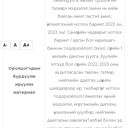
танилцуулга, ажлын туршлагын
талаарх мэдээлэл /өмнө нь хийж
байсан ижил төстэй ажил,
үйлчилгээний нотлох баримт 2022 он,
2023 он/; Санхүүгийн чадварыг нотлох
баримт / иргэн бол харилцагч
A+
A
A-
банкны тодорхойлолт /зээл/, сүүлийн 1
жилийн дансны хуулга, Хуулийн
этгээд бол сүүлийн 2022, 2023 оны
Оролцогчдын
аудитлагдсан тайлан, татвар,
бүрдүүлж
нийгмийн даатгал, шүүхийн
ирүүлэх
шийдвэрээр өр, төлбөргүйг нотлох
материал
тодорхойлолт/;Ажиллах хүчний
мэдээлэл, мэргэжлийн диплом,
үнэмлэхний хуулбар, нийгмийн
даатгалын лавлагааТалбай болон эд