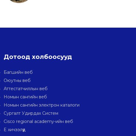
Дотоод холбоосууд
Багшийн веб
Оюутны веб
Аттестатчиллын веб
Номын сангийн веб
Номын сангийн электрон каталоги
Сургалт Удирдах Систем
Cisco regional academy-ийн веб
E хичээлүүд