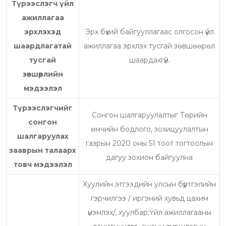
Түрээслэгч үйл
ажиллагаа
эрхлэхэд
Эрх бүхий байгууллагаас олгосон үйл
шаардлагатай
ажиллагаа эрхлэх тусгай зөвшөөрөл
тусгай
шаардахгүй.
зөвшөөрлийн
мэдээлэл
Түрээслэгчийг
Сонгон шалгаруулалтыг Төрийн
сонгон
өмчийн бодлого, зохицуулалтын
шалгаруулах
газрын 2020 оны 51 тоот тогтоолын
зааврын талаарх
дагуу зохион байгуулна
товч мэдээлэл
Хуулийн этгээдийн улсын бүртгэлийн
гэрчилгээ / иргэний хувьд цахим
үнэмлэх/, хуулбар;Үйл ажиллагааны