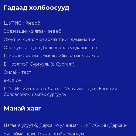
Гадаад холбоосууд
ШУТИС-ийн веб
Эрдэм шинжилгээний веб
Оюутны хөдөлмөр эрхлэлтийг дэмжих төв
Олон улсын дээд боловсрол судлалын төв
Шинжлэх ухаан технологийн тєв номын сан
E-Нээлттэй Сургууль (e-Сургалт)
Онлайн тест
e-Office
ШУТИС-ийн харьяа Дархан-Уул аймаг дахь Ерөнхий
боловсролын ахлах сургууль
Манай хаяг
Цагаанчулуут-5, Дархан-Уул аймаг, ШУТИС-ийн Дархан-
Уул аймаг дахь Технологийн сургууль