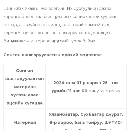
Шинжлэх Ухаан, Технологийн Их Сургуулийн дээрх
хөрөнгө болон талбайг түрээслэх сонирхолтой хуулийн
этгээд, аж ахуйн нэгж, иргэдээс төрийн өмчийн эд
хөрөнгө түрээслэх сонгон шалгаруулалтад оролцох
битүүмжилсэн материал ирүүлэхийг урьж байна.
Сонгон шалгаруулалтын ерөнхий мэдээлэл
Сонгон
шалгаруулалтын
20
24
оны
01
-р сарын
25
– ны
материал
өдрийн
11
цаг 00
минутаас өмнө
хүлээн авах
эцсийн хугацаа
Улаанбаатар, Сүхбаатар дүүрэг,
Материал
8-р хороо, бага тойруу, ШУТИС-