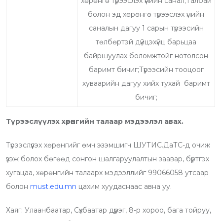
хөрөнгө түрээслэх үнийн санал;Талбай
болон эд хөрөнгө түрээслэх үнийн
саналын дагуу 1 сарын түрээсийн
төлбөртэй дүйцэхүйц барьцаа
байршуулах боломжтойг нотолсон
баримт бичиг;Түрээсийн тооцоог
хуваарийн дагуу хийх тухай баримт
бичиг;
Түрээслүүлэх хөрөнгийн талаар мэдээлэл авах.
Түрээслүүлэх хөрөнгийг өмч эзэмшигч ШУТИС.ДаТС-д очиж
үзэж болох бөгөөд сонгон шалгаруулалтын заавар, бүртгэх
хугацаа, хөрөнгийн талаарх мэдээллийг 99066058 утсаар
болон
must.edu.mn
цахим хуудаснаас авна уу.
Хаяг: Улаанбаатар, Сүхбаатар дүүрэг, 8-р хороо, бага тойруу,