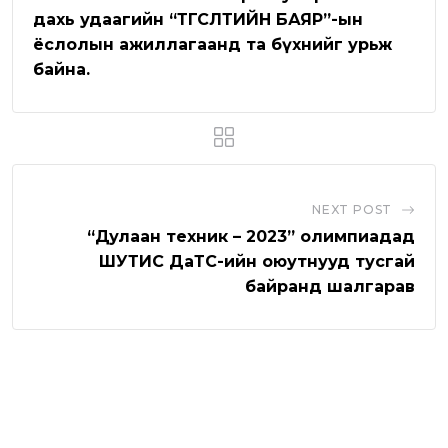
дахь удаагийн “ТӨГСӨЛТИЙН БАЯР”-ын
p
E
ёслолын ажиллагаанд та бүхнийг урьж
o
m
байна.
n
a
i
l
NEXT POST
“Дулаан техник – 2023” олимпиадад
ШУТИС ДаТС-ийн оюутнууд тусгай
байранд шалгарав