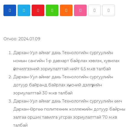
Y
W
C
S
P
S
o
h
l
t
r
h
u
a
o
u
i
a
t
t
u
m
n
r
Огноо: 2024.01.09
u
s
d
b
t
e
Дархан-Уул аймаг дахь Технологийн сургуулийн
b
a
l
v
номын сангийн 1-р давхарт байрлах хэвлэх, хувилах
e
p
e
i
үйлчилгээний зориулалттай нийт 6.5 м.кв талбай
p
U
a
Дархан-Уул аймаг дахь Технологийн сургуулийн
p
E
дотуур байранд байрлах хүнсний дэлгүүрийн
o
m
зориулалттай 30 м.кв талбай
n
a
Дархан-Уул аймаг дахь Технологийн сургуулийн өмч
i
Дархан-Өргөө политехник коллежийн дотуур байрны
l
залгаа орших тавилга угсрах зориулалттай 70 м.кв
талбай