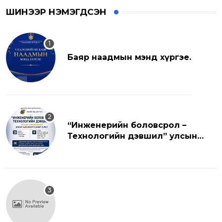
ШИНЭЭР НЭМЭГДСЭН
Баяр наадмын мэнд хүргэе.
“Инженерийн боловсрол –
Технологийн дэвшил” улсын
хэмжээний эрдэм шинжилгээний
хуралд урьж байна.