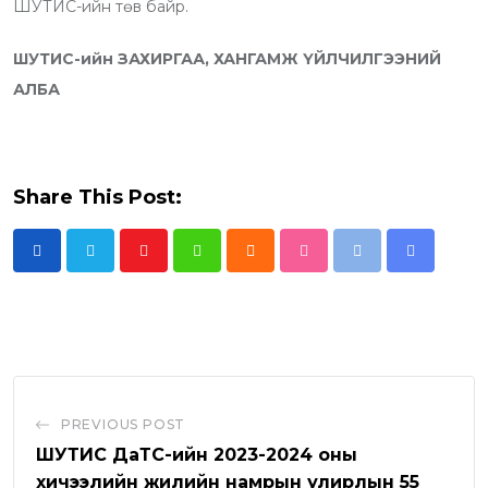
ШУТИС-ийн төв байр.
ШУТИС-ийн ЗАХИРГАА, ХАНГАМЖ ҮЙЛЧИЛГЭЭНИЙ
АЛБА
Share This Post:
Y
W
C
S
P
S
o
h
l
t
r
h
u
a
o
u
i
a
t
t
u
m
n
r
u
s
d
b
t
e
b
a
l
v
PREVIOUS POST
e
p
e
i
ШУТИС ДаТС-ийн 2023-2024 оны
p
U
a
хичээлийн жилийн намрын улирлын 55