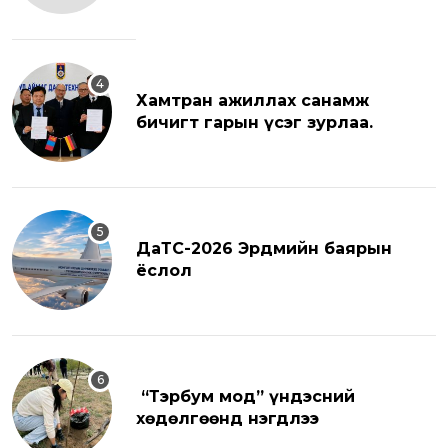
Хамтран ажиллах санамж
бичигт гарын үсэг зурлаа.
ДаТС-2026 Эрдмийн баярын
ёслол
“Тэрбум мод” үндэсний
хөдөлгөөнд нэгдлээ