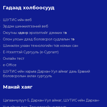
Гадаад холбоосууд
ШУТИС-ийн веб
Эрдэм шинжилгээний веб
Оюутны хөдөлмөр эрхлэлтийг дэмжих төв
Олон улсын дээд боловсрол судлалын төв
Шинжлэх ухаан технологийн тєв номын сан
E-Нээлттэй Сургууль (e-Сургалт)
Онлайн тест
e-Office
ШУТИС-ийн харьяа Дархан-Уул аймаг дахь Ерөнхий
боловсролын ахлах сургууль
Манай хаяг
Цагаанчулуут-5, Дархан-Уул аймаг, ШУТИС-ийн Дархан-