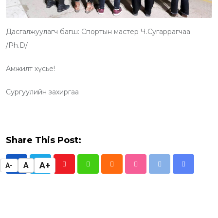
Дасгалжуулагч багш: Спортын мастер Ч.Сугаррагчаа
/Ph.D/
Амжилт хүсье!
Сургуулийн захиргаа
Share This Post:
A+
A
A-
Y
W
C
S
P
S
o
h
l
t
r
h
u
a
o
u
i
a
t
t
u
m
n
r