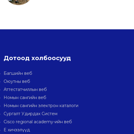
Дотоод холбоосууд
Багшийн веб
Оюутны веб
Аттестатчиллын веб
Номын сангийн веб
Номын сангийн электрон каталоги
Сургалт Удирдах Систем
Cisco regional academy-ийн веб
E хичээлүүд