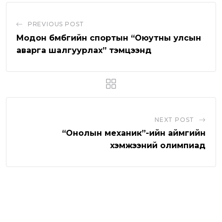
u
s
d
b
t
e
b
a
l
v
PREVIOUS POST
e
p
e
i
Модон бөмбөгийн спортын “Оюутны улсын
p
U
a
аварга шалгуурлах” тэмцээнд
p
E
o
m
n
a
i
l
NEXT POST
“Онолын механик”-ийн аймгийн
хэмжээний олимпиад