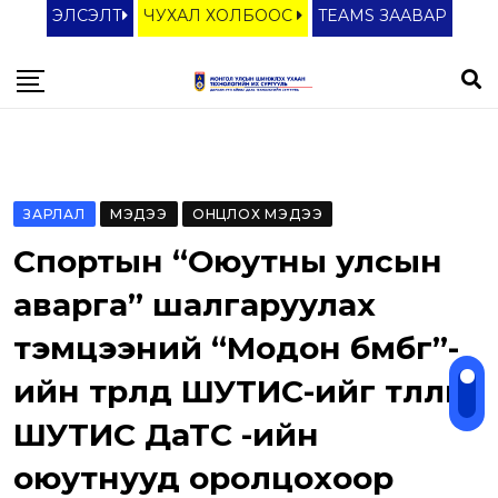
S
ЭЛСЭЛТ
ЧУХАЛ ХОЛБООС
TEAMS ЗААВАР
k
i
p
t
o
c
ЗАРЛАЛ
МЭДЭЭ
ОНЦЛОХ МЭДЭЭ
o
Спортын “Оюутны улсын
n
t
аварга” шалгаруулах
e
тэмцээний “Модон бөмбөг”-
n
ийн төрөлд ШУТИС-ийг төлөөлөн
t
ШУТИС ДаТС -ийн
оюутнууд оролцохоор