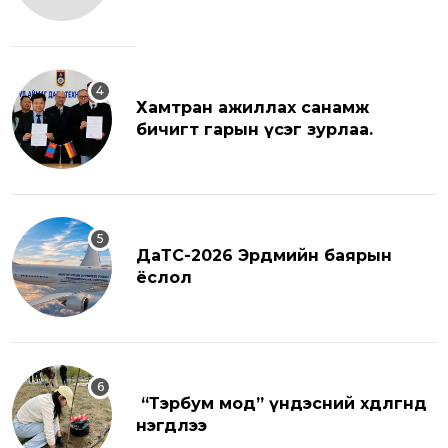
Хамтран ажиллах санамж
бичигт гарын үсэг зурлаа.
ДаТС-2026 Эрдмийн баярын
ёслол
“Тэрбум мод” үндэсний хөдөлгөөнд
нэгдлээ