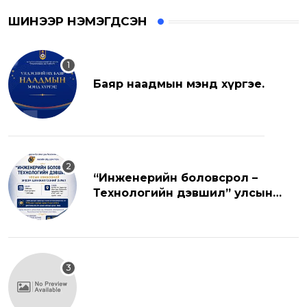
ШИНЭЭР НЭМЭГДСЭН
Баяр наадмын мэнд хүргэе.
“Инженерийн боловсрол –
Технологийн дэвшил” улсын
хэмжээний эрдэм шинжилгээний
хуралд урьж байна.