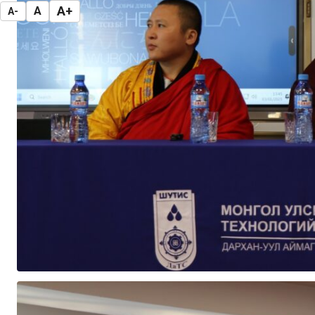
A+
A
A-