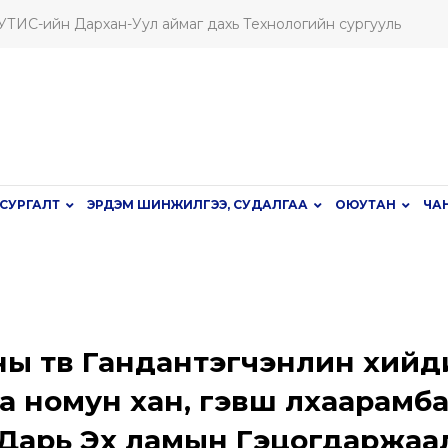
ШУТИС-ийн Дархан-Уул аймаг дахь Технологийн сургууль
СУРГАЛТ
ЭРДЭМ ШИНЖИЛГЭЭ, СУДАЛГАА
ОЮУТАН
ЧА
ы төв Гандантэгчэнлин хийд
ба номун хан, гэвш лхаарамб
 Дарь Эх ламын Гэцогдаржаа