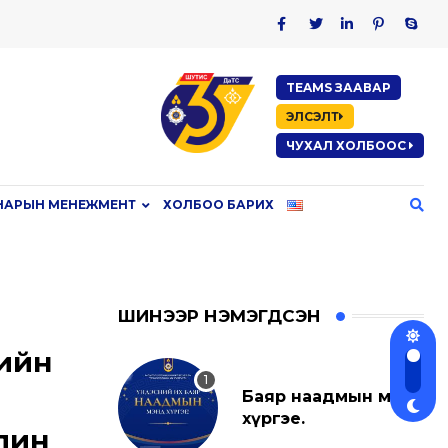
TEAMS ЗААВАР
ЭЛСЭЛТ
ЧУХАЛ ХОЛБООС
НАРЫН МЕНЕЖМЕНТ
ХОЛБОО БАРИХ
ШИНЭЭР НЭМЭГДСЭН
ийн
а
Баяр наадмын мэнд
хүргэе.
лин