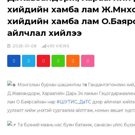
хийдийн хамба лам Ж.Мөнх
хийдийн хамба лам О.Бая
айлчлал хийлээ
2025-01-08
495
VIEWS
Y
W
C
S
o
h
l
t
u
a
o
u
Монголын бурхан шашинтны төв Гандантэгчэнлин хийди
t
t
u
m
Д.Жавзандорж, Хараагийн Дарь Эх ламын Гэцогдаржаалин 
u
s
d
b
лам О.Баярсайхан нар
#ШУТИС_ДаТС
дээр айлчлал хийлэ
b
a
l
уулзалт хийж үнэтэй сургаалиа айлтгаж, номын авшиг хүрт
e
p
e
p
U
Та бүхний маань нас буян батжиж, санасан үйлс бүхэн та
p