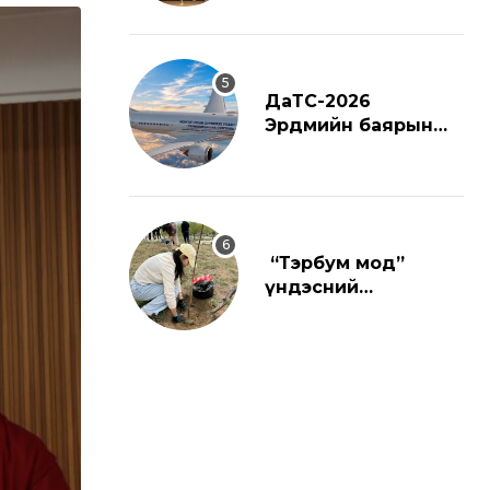
m
a
i
ДаТС-2026
l
Эрдмийн баярын
ёслол
“Тэрбум мод”
үндэсний
хөдөлгөөнд
нэгдлээ