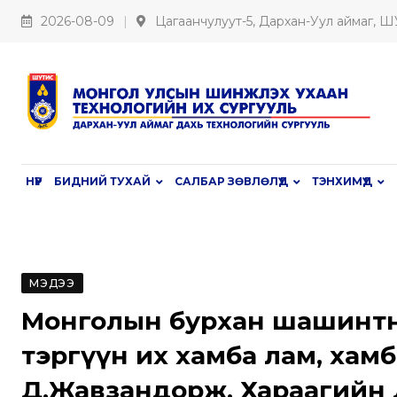
S
2026-08-09
Цагаанчулуут-5, Дархан-Уул аймаг, 
k
i
p
t
o
c
НҮҮР
БИДНИЙ ТУХАЙ
САЛБАР ЗӨВЛӨЛҮҮД
ТЭНХИМҮҮД
o
n
t
e
МЭДЭЭ
n
t
Монголын бурхан шашинтн
тэргүүн их хамба лам, хам
Д.Жавзандорж, Хараагийн