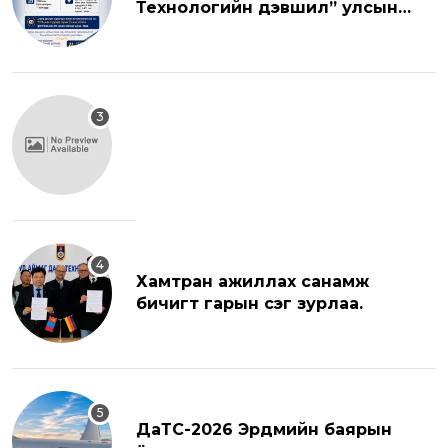
Технологийн дэвшил” улсын
хэмжээний эрдэм шинжилгээний
хуралд урьж байна.
Хамтран ажиллах санамж
бичигт гарын үсэг зурлаа.
ДаТС-2026 Эрдмийн баярын