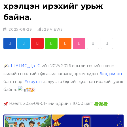
хүрэлцэн ирэхийг урьж
байна.
2025-08-29
529
VIEWS
Y
W
C
S
P
S
o
h
l
t
r
h
u
a
o
u
i
a
#ШУТИС_ДаТС
-ийн 2025-2026 оны хичээлийн шинэ
t
t
u
m
n
r
жилийн нээлтийн үйл ажиллагаанд эрхэм хүндэт
#эрдэмтэн
u
s
d
b
t
e
багш нар,
#оюутан
залуус та бүхнийг хүрэлцэн ирэхийг урьж
b
a
l
v
байна.
e
p
e
i
p
U
a
Нээлт: 2025-09-01-ний өдрийн 10:00 цагт
p
E
o
m
n
a