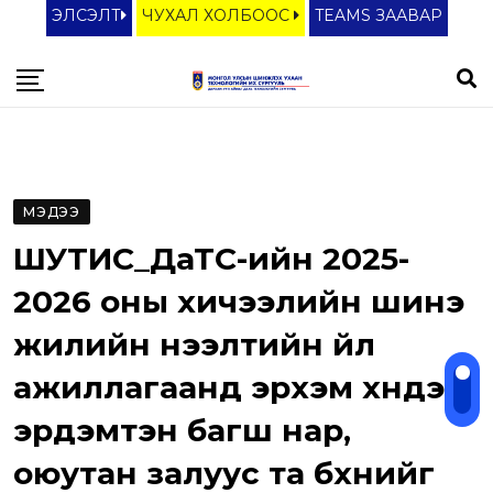
S
ЭЛСЭЛТ
ЧУХАЛ ХОЛБООС
TEAMS ЗААВАР
k
i
p
t
o
c
МЭДЭЭ
o
ШУТИС_ДаТС-ийн 2025-
n
t
2026 оны хичээлийн шинэ
e
жилийн нээлтийн үйл
n
ажиллагаанд эрхэм хүндэт
t
эрдэмтэн багш нар,
оюутан залуус та бүхнийг