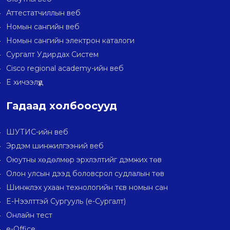
Аттестатчиллын веб
Номын сангийн веб
Номын сангийн электрон каталоги
Сургалт Удирдах Систем
Cisco regional academy-ийн веб
E хичээлүүд
Гадаад холбоосууд
ШУТИС-ийн веб
Эрдэм шинжилгээний веб
Оюутны хөдөлмөр эрхлэлтийг дэмжих төв
Олон улсын дээд боловсрол судлалын төв
Шинжлэх ухаан технологийн тєв номын сан
E-Нээлттэй Сургууль (e-Сургалт)
Онлайн тест
e-Office