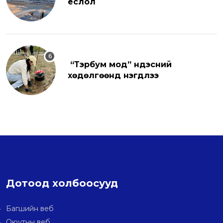
ёслол
“Тэрбум мод” үндэсний
хөдөлгөөнд нэгдлээ
Дотоод холбоосууд
Багшийн веб
Оюутны веб