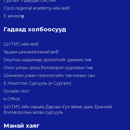
Сургалт Удирдах Систем
Cisco regional academy-ийн веб
E хичээлүүд
Гадаад холбоосууд
ШУТИС-ийн веб
Эрдэм шинжилгээний веб
Оюутны хөдөлмөр эрхлэлтийг дэмжих төв
Олон улсын дээд боловсрол судлалын төв
Шинжлэх ухаан технологийн тєв номын сан
E-Нээлттэй Сургууль (e-Сургалт)
Онлайн тест
e-Office
ШУТИС-ийн харьяа Дархан-Уул аймаг дахь Ерөнхий
боловсролын ахлах сургууль
Манай хаяг