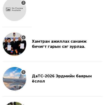
Хамтран ажиллах санамж
бичигт гарын үсэг зурлаа.
ДаТС-2026 Эрдмийн баярын
ёслол