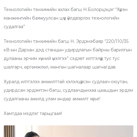
Технологийн тэнхимийн ахлах багш Н.Болорцэцэг “Хүрэн
манжингийн баяжуулсан шүүс үйлдвэрлэх технологийн
судалгаа”
Технологийн тэнхимийн багш Н. Эрдэнэбаяр “220/110/35
кВ-ын Дархан дэд станцын удирдлагын байрны барилгын
дулааны эрчим хүчний үнэлгээ” сэдэвт илтгэлүүд тус тус
шалгарч, өргөмжлөл, мөнгөн шагналаар шагнагдав.
Хуралд илтгэлээ амжилттай хэлэлцүүлсэн судлаач-оюутан,
удирдсан эрдэмтэн-багш, судлаачдынхаа цаашдын эрдэм
судалгааны ажилд улам өндөр амжилт хүсье!
Хамтдаа мэдлэг тарьцгаая!