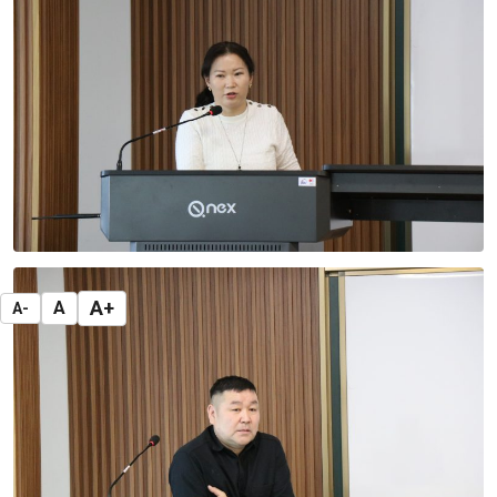
A+
A
A-