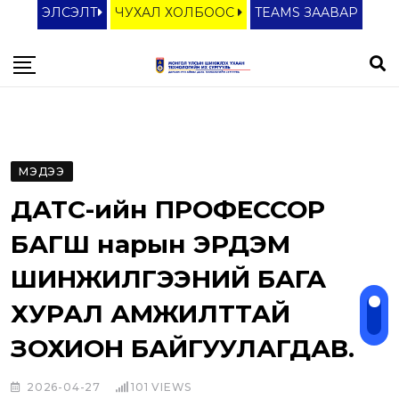
S
ЭЛСЭЛТ
ЧУХАЛ ХОЛБООС
TEAMS ЗААВАР
k
i
p
t
o
c
МЭДЭЭ
o
ДАТС-ийн ПРОФЕССОР
n
t
БАГШ нарын ЭРДЭМ
e
ШИНЖИЛГЭЭНИЙ БАГА
n
ХУРАЛ АМЖИЛТТАЙ
t
ЗОХИОН БАЙГУУЛАГДАВ.
2026-04-27
101
VIEWS