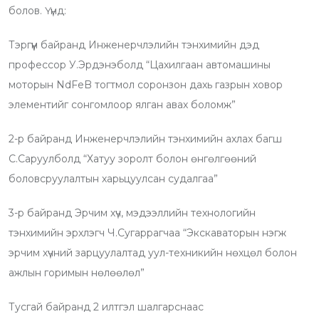
болов. Үүнд:
Тэргүүн байранд Инженерчлэлийн тэнхимийн дэд
профессор У.Эрдэнэболд “Цахилгаан автомашины
моторын NdFeB тогтмол соронзон дахь газрын ховор
элементийг сонгомлоор ялган авах боломж”
2-р байранд Инженерчлэлийн тэнхимийн ахлах багш
С.Саруулболд “Хатуу зоролт болон өнгөлгөөний
боловсруулалтын харьцуулсан судалгаа”
3-р байранд Эрчим хүч, мэдээллийн технологийн
тэнхимийн эрхлэгч Ч.Сугаррагчаа “Экскаваторын нэгж
эрчим хүчний зарцуулалтад уул-техникийн нөхцөл болон
ажлын горимын нөлөөлөл”
Тусгай байранд 2 илтгэл шалгарснаас