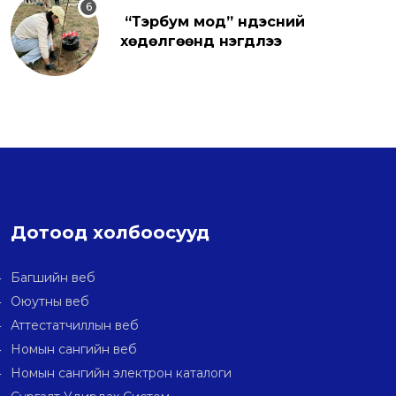
“Тэрбум мод” үндэсний
хөдөлгөөнд нэгдлээ
Дотоод холбоосууд
Багшийн веб
Оюутны веб
Аттестатчиллын веб
Номын сангийн веб
Номын сангийн электрон каталоги