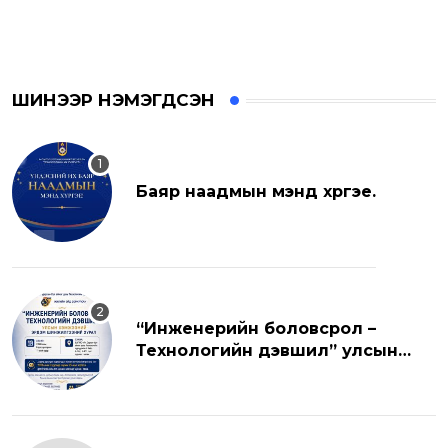
ШИНЭЭР НЭМЭГДСЭН
Баяр наадмын мэнд хүргэе.
“Инженерийн боловсрол –
Технологийн дэвшил” улсын
хэмжээний эрдэм шинжилгээний
хуралд урьж байна.