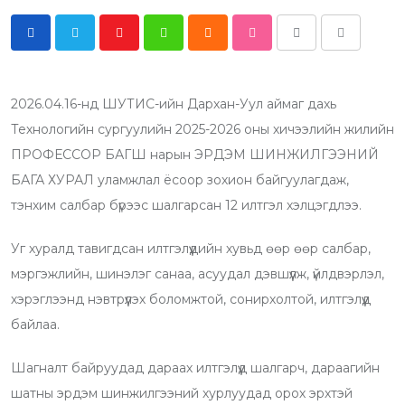
Y
W
C
S
P
S
o
h
l
t
r
h
u
a
o
u
i
a
2026.04.16-нд ШУТИС-ийн Дархан-Уул аймаг дахь
t
t
u
m
n
r
Технологийн сургуулийн 2025-2026 оны хичээлийн жилийн
u
s
d
b
t
e
ПРОФЕССОР БАГШ нарын ЭРДЭМ ШИНЖИЛГЭЭНИЙ
b
a
l
v
БАГА ХУРАЛ уламжлал ёсоор зохион байгуулагдаж,
e
p
e
i
тэнхим салбар бүрээс шалгарсан 12 илтгэл хэлцэгдлээ.
p
U
a
p
E
Уг хуралд тавигдсан илтгэлүүдийн хувьд өөр өөр салбар,
o
m
мэргэжлийн, шинэлэг санаа, асуудал дэвшүүлж, үйлдвэрлэл,
n
a
хэрэглээнд нэвтрүүлэх боломжтой, сонирхолтой, илтгэлүүд
i
байлаа.
l
Шагналт байруудад дараах илтгэлүүд шалгарч, дараагийн
шатны эрдэм шинжилгээний хурлуудад орох эрхтэй