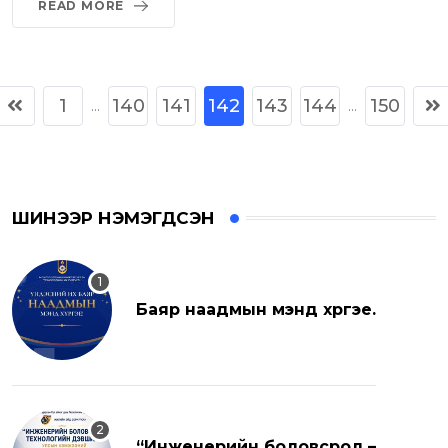
READ MORE
1
140
141
142
143
144
150
...
...
ШИНЭЭР НЭМЭГДСЭН
Баяр наадмын мэнд хүргэе.
“Инженерийн боловсрол –