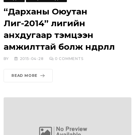
“Дарханы Оюутан
Лиг-2014” лигийн
анхдугаар тэмцээн
амжилттай болж өндөрлөлөө
BY
2015-04-28
0
COMMENTS
READ MORE