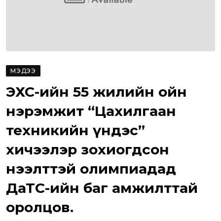
МЭДЭЭ
ЭХС-ийн 55 жилийн ойн
нэрэмжит “Цахилгаан
техникийн үндэс”
хичээлэр зохиогдсон
нээлттэй олимпиадад
ДаТС-ийн баг амжилттай
оролцов.