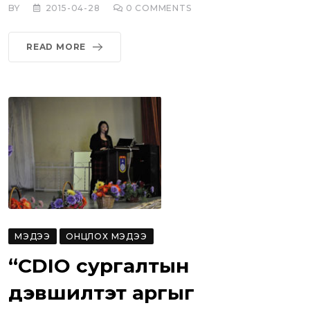
BY
2015-04-28
0
COMMENTS
READ MORE
МЭДЭЭ
ОНЦЛОХ МЭДЭЭ
“CDIO сургалтын
дэвшилтэт аргыг