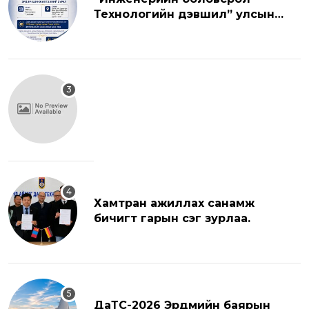
Технологийн дэвшил” улсын
хэмжээний эрдэм шинжилгээний
хуралд урьж байна.
Хамтран ажиллах санамж
бичигт гарын үсэг зурлаа.
ДаТС-2026 Эрдмийн баярын