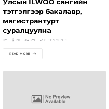
Улсын ILWOO сангийн
тэтгэлгээр бакалавр,
магистрантурт
суралцуулна
BY
2015-04-29
0
COMMENTS
READ MORE