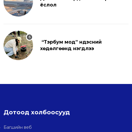
ёслол
“Тэрбум мод” үндэсний
хөдөлгөөнд нэгдлээ
Дотоод холбоосууд
Багшийн веб