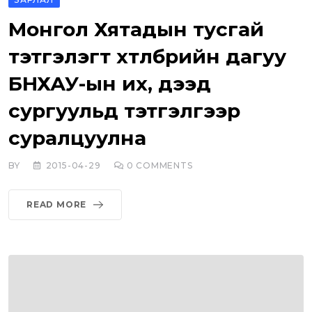
Монгол Хятадын тусгай
тэтгэлэгт хөтөлбөрийн дагуу
БНХАУ-ын их, дээд
сургуульд тэтгэлгээр
суралцуулна
BY
2015-04-29
0
COMMENTS
READ MORE