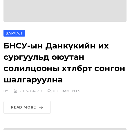
ЗАРЛАЛ
БНСУ-ын Данкүкийн их
сургуульд оюутан
солилцооны хөтөлбөрт сонгон
шалгаруулна
BY
2015-04-29
0
COMMENTS
READ MORE