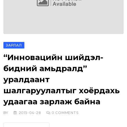
ЗАРЛАЛ
“Инновацийн шийдэл-
бидний амьдралд”
уралдаант
шалгаруулалтыг хоёрдахь
удаагаа зарлаж байна
BY
2015-04-28
0
COMMENTS