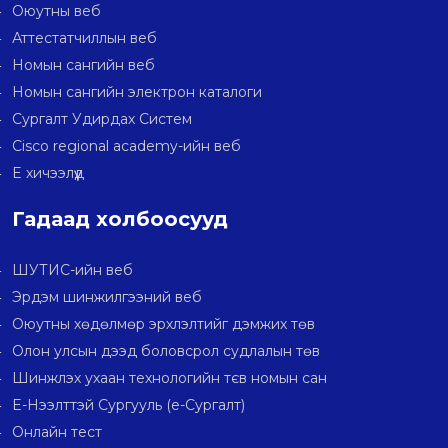
Оюутны веб
Аттестатчиллын веб
Номын сангийн веб
Номын сангийн электрон каталоги
Сургалт Удирдах Систем
Cisco regional academy-ийн веб
E хичээлүүд
Гадаад холбоосууд
ШУТИС-ийн веб
Эрдэм шинжилгээний веб
Оюутны хөдөлмөр эрхлэлтийг дэмжих төв
Олон улсын дээд боловсрол судлалын төв
Шинжлэх ухаан технологийн тєв номын сан
E-Нээлттэй Сургууль (e-Сургалт)
Онлайн тест