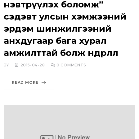
нэвтрүүлэх боломж”
сэдэвт улсын хэмжээний
эрдэм шинжилгээний
анхдугаар бага хурал
амжилттай болж өндөрлөлөө
BY
2015-04-28
0
COMMENTS
READ MORE