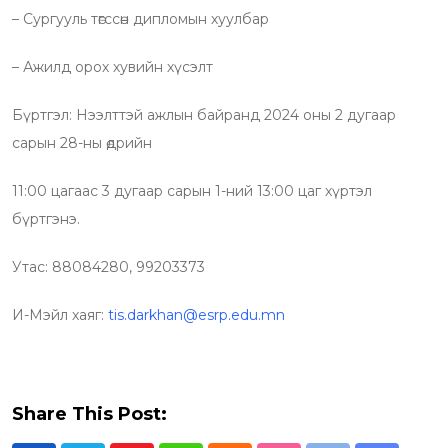
– Сургууль төгссөн дипломын хуулбар
– Ажилд орох хувийн хүсэлт
Бүртгэл: Нээлттэй ажлын байранд 2024 оны 2 дугаар
сарын 28-ны өдрийн
11:00 цагаас 3 дугаар сарын 1-ний 13:00 цаг хүртэл
бүртгэнэ.
Утас: 88084280, 99203373
И-Мэйл хаяг:
tis.darkhan@esrp.edu.mn
Share This Post: