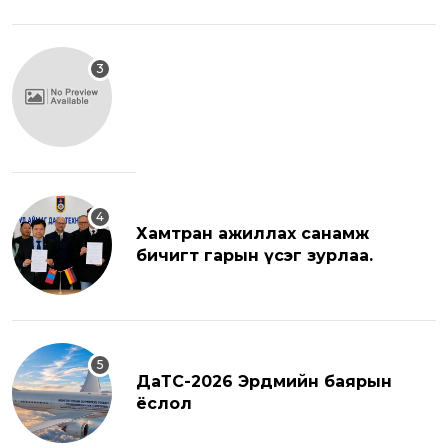
хуралд урьж байна.
Хамтран ажиллах санамж
бичигт гарын үсэг зурлаа.
ДаТС-2026 Эрдмийн баярын
ёслол