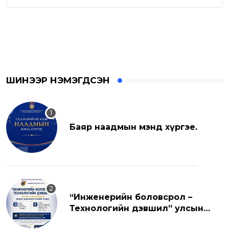
ШИНЭЭР НЭМЭГДСЭН
Баяр наадмын мэнд хүргэе.
“Инженерийн боловсрол –
Технологийн дэвшил” улсын
хэмжээний эрдэм шинжилгээний