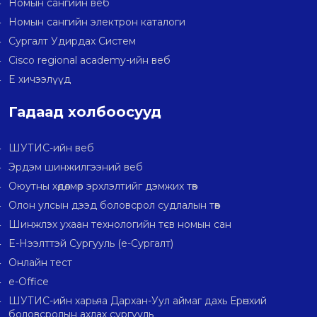
Номын сангийн веб
Номын сангийн электрон каталоги
Сургалт Удирдах Систем
Cisco regional academy-ийн веб
E хичээлүүд
Гадаад холбоосууд
ШУТИС-ийн веб
Эрдэм шинжилгээний веб
Оюутны хөдөлмөр эрхлэлтийг дэмжих төв
Олон улсын дээд боловсрол судлалын төв
Шинжлэх ухаан технологийн тєв номын сан
E-Нээлттэй Сургууль (e-Сургалт)
Онлайн тест
e-Office
ШУТИС-ийн харьяа Дархан-Уул аймаг дахь Ерөнхий
боловсролын ахлах сургууль