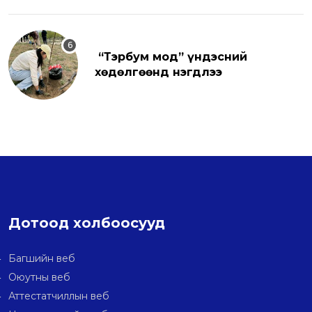
“Тэрбум мод” үндэсний
хөдөлгөөнд нэгдлээ
Дотоод холбоосууд
Багшийн веб
Оюутны веб
Аттестатчиллын веб