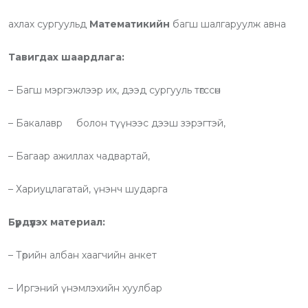
u
s
d
b
t
e
b
a
l
v
ахлах сургуульд
Математикийн
багш шалгаруулж авна
e
p
e
i
Тавигдах шаардлага:
p
U
a
p
E
– Багш мэргэжлээр их, дээд сургууль төгссөн
o
m
n
a
– Бакалавр болон түүнээс дээш зэрэгтэй,
i
– Багаар ажиллах чадвартай,
l
– Хариуцлагатай, үнэнч шударга
Бүрдүүлэх материал:
– Төрийн албан хаагчийн анкет
– Иргэний үнэмлэхийн хуулбар