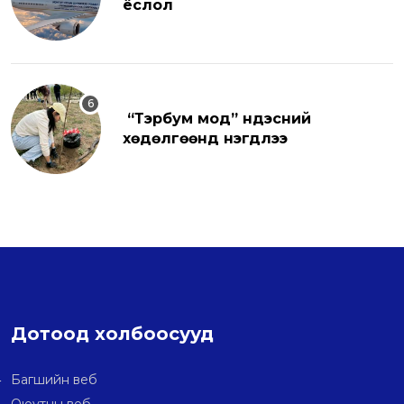
ёслол
“Тэрбум мод” үндэсний
хөдөлгөөнд нэгдлээ
Дотоод холбоосууд
Багшийн веб