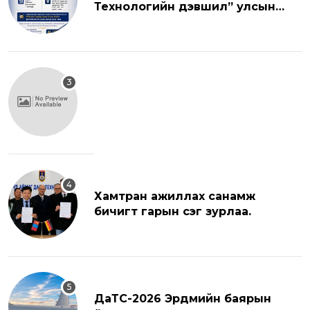
Технологийн дэвшил” улсын
хэмжээний эрдэм шинжилгээний
хуралд урьж байна.
Хамтран ажиллах санамж
бичигт гарын үсэг зурлаа.
ДаТС-2026 Эрдмийн баярын