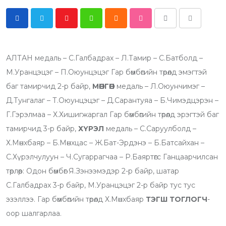
Y
W
C
S
P
S
o
h
l
t
r
h
u
a
o
u
i
a
АЛТАН медаль – С.Галбадрах – Л.Тамир – С.Батболд –
t
t
u
m
n
r
М.Уранцэцэг – П.Оюунцэцэг Гар бөмбөгийн төрөлд эмэгтэй
u
s
d
b
t
e
баг тамирчид 2-р байр,
МӨНГӨН
медаль – Л.Оюунчимэг –
b
a
l
v
Д.Тунгалаг – Т.Оюунцэцэг – Д.Сарантуяа – Б.Чимэдцэрэн –
e
p
e
i
Г.Гэрэлмаа – Х.Хишигжаргал Гар бөмбөгийн төрөлд эрэгтэй баг
p
U
a
тамирчид 3-р байр,
ХҮРЭЛ
медаль – С.Саруулболд –
p
E
Х.Мөнхбаяр – Б.Мөнхцас – Ж.Бат-Эрдэнэ – Б.Батсайхан –
o
m
С.Хүрэлчулуун – Ч.Сугаррагчаа – Р.Баяртөгс Ганцаарчилсан
n
a
төрлөөр: Одон бөмбөг Я.Зэнээмэдэр 2-р байр, шатар
i
С.Галбадрах 3-р байр, М.Уранцэцэг 2-р байр тус тус
l
эзэллээ. Гар бөмбөгийн төрөлд Х.Мөнхбаяр
ТЭГШ ТОГЛОГЧ
-
оор шалгарлаа.