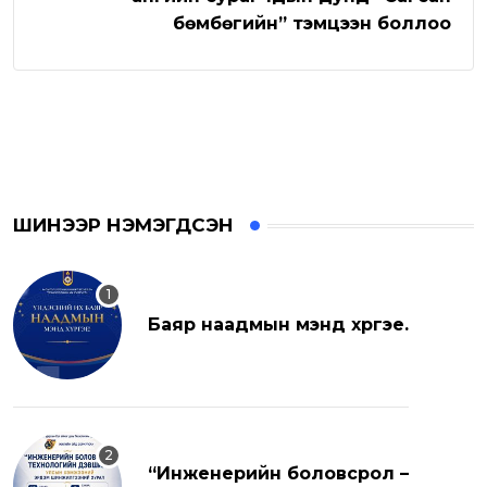
бөмбөгийн” тэмцээн боллоо
ШИНЭЭР НЭМЭГДСЭН
Баяр наадмын мэнд хүргэе.
“Инженерийн боловсрол –