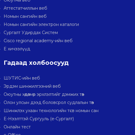
Оюутны веб
Аттестатчиллын веб
Номын сангийн веб
Номын сангийн электрон каталоги
Сургалт Удирдах Систем
Cisco regional academy-ийн веб
E хичээлүүд
Гадаад холбоосууд
ШУТИС-ийн веб
Эрдэм шинжилгээний веб
Оюутны хөдөлмөр эрхлэлтийг дэмжих төв
Олон улсын дээд боловсрол судлалын төв
Шинжлэх ухаан технологийн тєв номын сан
E-Нээлттэй Сургууль (e-Сургалт)
Онлайн тест