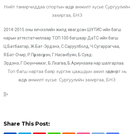
Нийт тамирчиддаа спортын өндөр амжилт хүсье Сургуулийн
захиргаа, БНЗ
2014-2015 оны хичээлийн жилд явагдсан ШУТИС-ийн багш
нарын аттестатчиллаар ТОП 100 багшаар ДаТС-ийн багш
Ц.Батбаатар, Ж.Бат-Эрдэнэ, С.Саруулболд, Ч.Сугаррагчаа,
Я.Бат-Очир, Р.Пүрэвсүрэн, Г.Насанбуян, Б.Сувд-
Эрдэнэ, Г.Оюунчимэг, Б.Лхагва, Б.Ариунзаяа нар шалгарлаа.
Топ багш нартаа баяр хүргэж цаашдын ажил хөдөлмөрт нь
өндөр амжилт хүсье. Сургуулийн захиргаа, БНЗ
]]>
Share This Post: