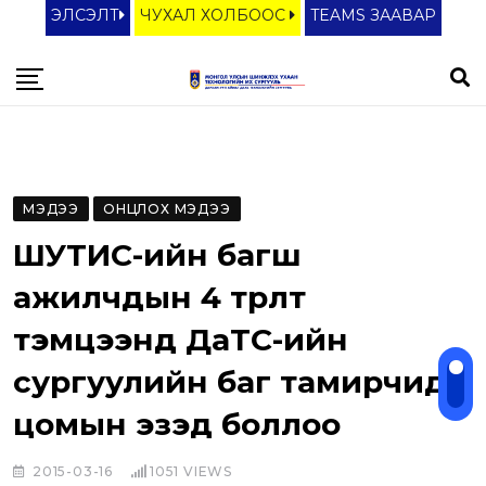
S
ЭЛСЭЛТ
ЧУХАЛ ХОЛБООС
TEAMS ЗААВАР
k
i
p
t
o
c
МЭДЭЭ
ОНЦЛОХ МЭДЭЭ
o
ШУТИС-ийн багш
n
t
ажилчдын 4 төрөлт
e
тэмцээнд ДaТС-ийн
n
сургуулийн баг тамирчид
t
цомын эзэд боллоо
2015-03-16
1051
VIEWS