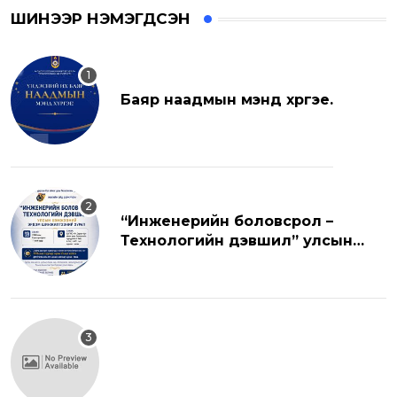
ШИНЭЭР НЭМЭГДСЭН
Баяр наадмын мэнд хүргэе.
“Инженерийн боловсрол –
Технологийн дэвшил” улсын
хэмжээний эрдэм шинжилгээний
хуралд урьж байна.