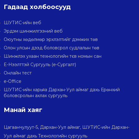
Гадаад холбоосууд
ШУТИС-ийн веб
Эрдэм шинжилгээний веб
Оюутны хөдөлмөр эрхлэлтийг дэмжих төв
Олон улсын дээд боловсрол судлалын төв
Шинжлэх ухаан технологийн тєв номын сан
E-Нээлттэй Сургууль (e-Сургалт)
Онлайн тест
e-Office
ШУТИС-ийн харьяа Дархан-Уул аймаг дахь Ерөнхий
боловсролын ахлах сургууль
Манай хаяг
Цагаанчулуут-5, Дархан-Уул аймаг, ШУТИС-ийн Дархан-
Уул аймаг дахь Технологийн сургууль