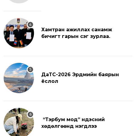
Хамтран ажиллах санамж
бичигт гарын үсэг зурлаа.
ДаТС-2026 Эрдмийн баярын
ёслол
“Тэрбум мод” үндэсний
хөдөлгөөнд нэгдлээ