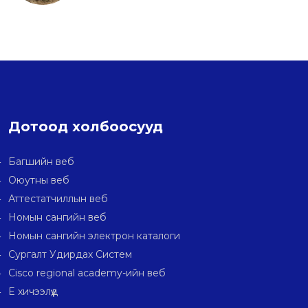
Дотоод холбоосууд
Багшийн веб
Оюутны веб
Аттестатчиллын веб
Номын сангийн веб
Номын сангийн электрон каталоги
Сургалт Удирдах Систем
Cisco regional academy-ийн веб
E хичээлүүд