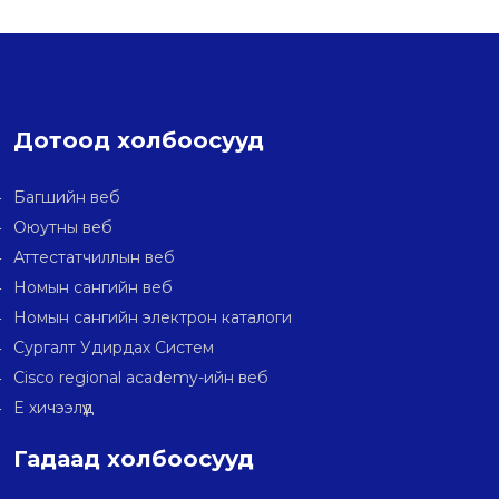
Дотоод холбоосууд
Багшийн веб
Оюутны веб
Аттестатчиллын веб
Номын сангийн веб
Номын сангийн электрон каталоги
Сургалт Удирдах Систем
Cisco regional academy-ийн веб
E хичээлүүд
Гадаад холбоосууд