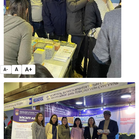
A+
A
A-