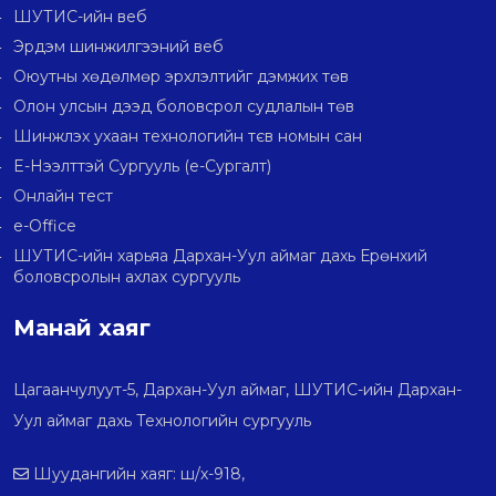
ШУТИС-ийн веб
Эрдэм шинжилгээний веб
Оюутны хөдөлмөр эрхлэлтийг дэмжих төв
Олон улсын дээд боловсрол судлалын төв
Шинжлэх ухаан технологийн тєв номын сан
E-Нээлттэй Сургууль (e-Сургалт)
Онлайн тест
e-Office
ШУТИС-ийн харьяа Дархан-Уул аймаг дахь Ерөнхий
боловсролын ахлах сургууль
Манай хаяг
Цагаанчулуут-5, Дархан-Уул аймаг, ШУТИС-ийн Дархан-
Уул аймаг дахь Технологийн сургууль
Шуудангийн хаяг: ш/х-918,