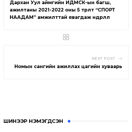
e
p
e
i
Дархан Уул аймгийн ИДМСК-ын багш,
p
U
a
ажилтаны 2021-2022 оны 5 төрөлт “СПОРТ
НААДАМ” амжилттай явагдаж өндөрлөлөө
p
E
o
m
n
a
i
l
NEXT POST
Номын сангийн ажиллах цагийн хуваарь
ШИНЭЭР НЭМЭГДСЭН