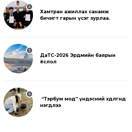
Хамтран ажиллах санамж
бичигт гарын үсэг зурлаа.
ДаТС-2026 Эрдмийн баярын
ёслол
“Тэрбум мод” үндэсний хөдөлгөөнд
нэгдлээ