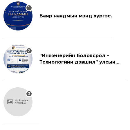
Баяр наадмын мэнд хүргэе.
“Инженерийн боловсрол –
Технологийн дэвшил” улсын
хэмжээний эрдэм шинжилгээний
хуралд урьж байна.