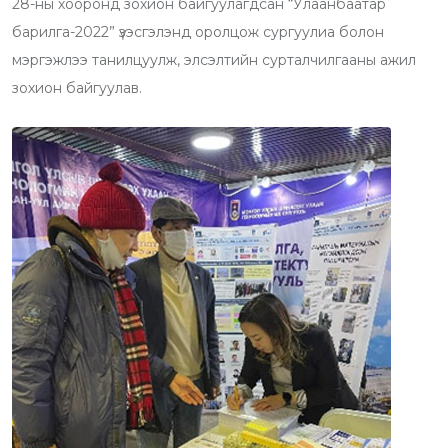
28-ны хооронд зохион байгуулагдсан “Улаанбаатар
барилга-2022” үзэсгэлэнд оролцож сургуулиа болон
мэргэжлээ танилцуулж, элсэлтийн сурталчилгааны ажил
зохион байгуулав.