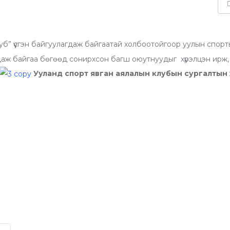
б” үүсгэн байгуулагдаж байгаатай холбоотойгоор уулын спор
даж байгаа бөгөөд сонирхсон багш оюутнуудыг хүрэлцэн ирж,
Ууланд спорт явган аялалын клубын сургалтын хө