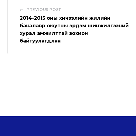
b
a
l
v
PREVIOUS POST
e
p
e
i
2014-2015 оны хичээлийн жилийн
p
U
a
бакалавр оюутны эрдэм шинжилгээний
хурал амжилттай зохион
p
E
байгуулагдлаа
o
m
n
a
i
l