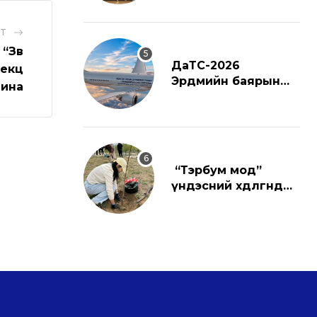
ST
“Зөв
ДаТС-2026
лекц
Эрдмийн баярын
ина
ёслол
“Тэрбум мод”
үндэсний хөдөлгөөнд
нэгдлээ