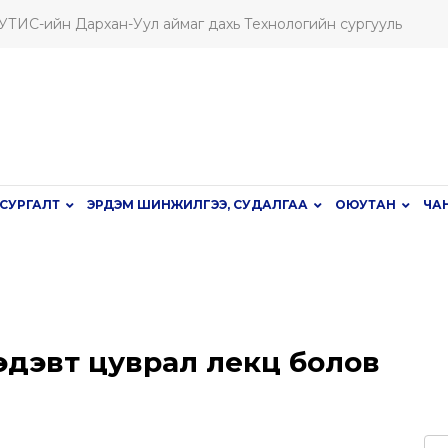
ШУТИС-ийн Дархан-Уул аймаг дахь Технологийн сургууль
СУРГАЛТ
ЭРДЭМ ШИНЖИЛГЭЭ, СУДАЛГАА
ОЮУТАН
ЧА
сэдэвт цуврал лекц болов