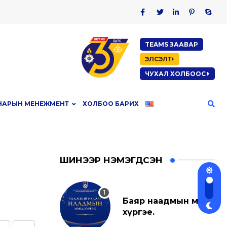
TEAMS ЗААВАР
ЭЛСЭЛТ
ЧУХАЛ ХОЛБООС
НАРЫН МЕНЕЖМЕНТ
ХОЛБОО БАРИХ
ШИНЭЭР НЭМЭГДСЭН
Баяр наадмын мэнд
хүргэе.