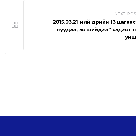
NEXT PO
2015.03.21-ний өдрийн 13 цагаас 
нүүдэл, зөв шийдэл” сэдэвт 
унш