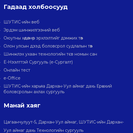
Гадаад холбоосууд
ШУТИС-ийн веб
Эрдэм шинжилгээний веб
Оюутны хөдөлмөр эрхлэлтийг дэмжих төв
Олон улсын дээд боловсрол судлалын төв
Шинжлэх ухаан технологийн тєв номын сан
E-Нээлттэй Сургууль (e-Сургалт)
Онлайн тест
e-Office
ШУТИС-ийн харьяа Дархан-Уул аймаг дахь Ерөнхий
боловсролын ахлах сургууль
Манай хаяг
Цагаанчулуут-5, Дархан-Уул аймаг, ШУТИС-ийн Дархан-
Уул аймаг дахь Технологийн сургууль