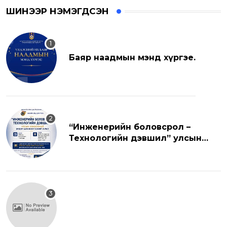
ШИНЭЭР НЭМЭГДСЭН
Баяр наадмын мэнд хүргэе.
“Инженерийн боловсрол –
Технологийн дэвшил” улсын
хэмжээний эрдэм шинжилгээний
хуралд урьж байна.