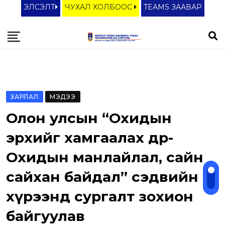
S
ЭЛСЭЛТ
ЧУХАЛ ХОЛБООС
TEAMS ЗААВАР
k
i
p
t
o
c
ЗАРЛАЛ
МЭДЭЭ
o
Олон улсын “Охидын
n
t
эрхийг хамгаалах өдөр-
e
Охидын манлайлал, сайн
n
сайхан байдал” сэдвийн
t
хүрээнд сургалт зохион
байгуулав