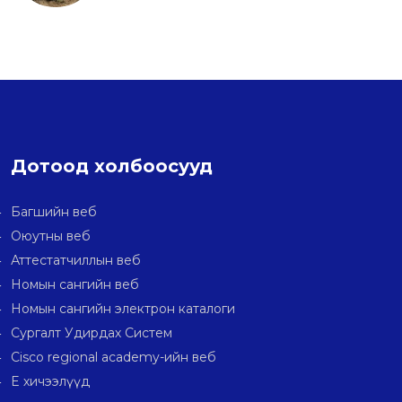
Дотоод холбоосууд
Багшийн веб
Оюутны веб
Аттестатчиллын веб
Номын сангийн веб
Номын сангийн электрон каталоги
Сургалт Удирдах Систем
Cisco regional academy-ийн веб
E хичээлүүд