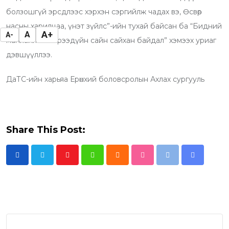
болзошгүй эрсдлээс хэрхэн сэргийлж чадах вэ, Өсвөр
насны харилцаа, үнэт зүйлс”-ийн тухай байсан ба “Бидний
A+
A
A-
манлайлал – ирээдүйн сайн сайхан байдал” хэмээх уриаг
дэвшүүллээ.
ДаТС-ийн харьяа Ерөнхий боловсролын Ахлах сургууль
Share This Post:
Y
W
C
S
P
S
o
h
l
t
r
h
u
a
o
u
i
a
t
t
u
m
n
r
u
s
d
b
t
e