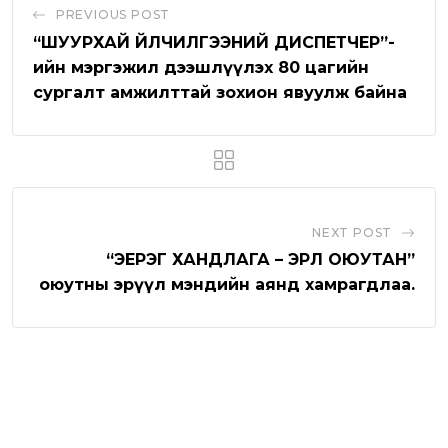
b
a
l
v
PREVIOUS POST
e
p
e
i
“ШУУРХАЙ ҮЙЛЧИЛГЭЭНИЙ ДИСПЕТЧЕР”-
p
U
a
ийн мэргэжил дээшлүүлэх 80 цагийн
сургалт амжилттай зохион явуулж байна
p
E
o
m
n
a
i
l
NEXT POST
“ЭЕРЭГ ХАНДЛАГА – ЭРҮҮЛ ОЮУТАН”
оюутны эрүүл мэндийн аянд хамрагдлаа.