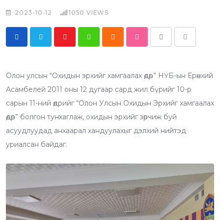
2023-10-12
1050
VIEWS
Y
W
C
S
P
S
o
h
l
t
r
h
u
a
o
u
i
a
Олон улсын “Охидын эрхийг хамгаалах өдөр” НҮБ-ын Ерөнхий
t
t
u
m
n
r
Асамбелей 2011 оны 12 дугаар сард жил бүрийг 10-р
u
s
d
b
t
e
сарын 11-ний өдрийг “Олон Улсын Охидын Эрхийг хамгаалах
b
a
l
v
өдөр” болгон тунхаглаж, охидын эрхийг зөрчиж буй
e
p
e
i
асуудлуудад анхаарал хандуулахыг дэлхий нийтэд
p
U
a
уриалсан байдаг.
p
E
o
m
n
a
i
l