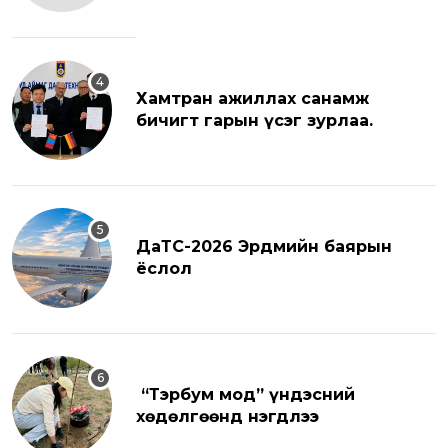
Хамтран ажиллах санамж
бичигт гарын үсэг зурлаа.
ДаТС-2026 Эрдмийн баярын
ёслол
“Тэрбум мод” үндэсний
хөдөлгөөнд нэгдлээ