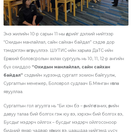
Энэ жилийн 10-р сарын 11-ны өдрийг дэлхий нийтээр
“Охидын манлайлал, сайн сайхан байдал” сэдэв дор
тэмдэглэн өнгөрүүллээ. ШУТИС-ийн харьяа ДаТС-ийн
Ерөнхий боловсролын ахлах сургууль нь 10, 11, 12-р ангийн
бүх охиддоо
“Охидын манлайлал, сайн сайхан
байдал”
сэдвийн хүрээнд сургалт зохион байгуулж,
Сургалтын менежер, Боловрол судлаач Б.Мянган хөтлөн
явууллаа.
Сургалтын гол агуулга нь “Би хэн бэ – өөрийгөө таних, өөрийн
давуу талаа бий болгох гэж юу вэ, хэрхэн бий болгох вэ,
Бусдыг мэдэрч ойлгох – бусдыг мэдэрч ойлгосоноор
бидний ямар чадвар хөгжих вэ, цаашдаа нийгэмд үүсч