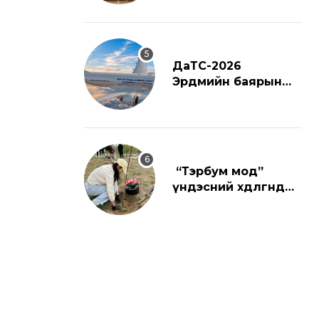
ДаТС-2026
Эрдмийн баярын
ёслол
“Тэрбум мод”
үндэсний хөдөлгөөнд
нэгдлээ