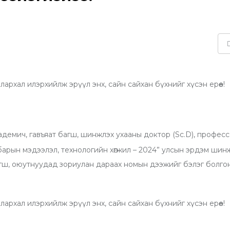
алархал илэрхийлж эрүүл
энх, сайн сайхан бүхнийг хүсэн ерөөе!
емич, гавъяат багш, шинжлэх ухааны доктор (Sc.D), профес
лбарын мэдээлэл, технологийн хөгжил – 2024” улсын эрдэм ши
гш, оюутнуудад зориулан дараах номын дээжийг бэлэг болгон
алархал илэрхийлж эрүүл
энх, сайн сайхан бүхнийг хүсэн ерөөе!