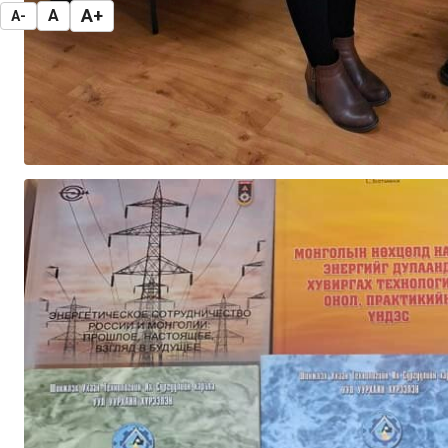
A+
A
A-