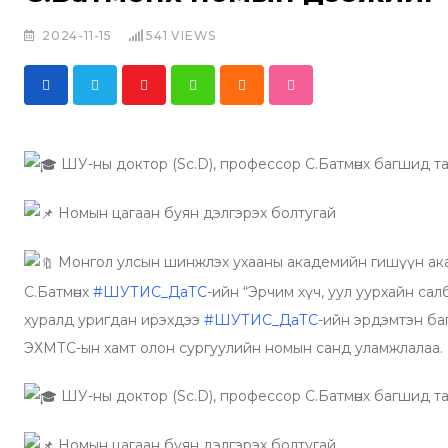
2024-11-15
541
VIEWS
Y
W
C
S
o
h
l
t
u
a
o
u
ШУ-ны доктор (Sc.D), профессор С.Батмөнх багшид т
t
t
u
m
u
s
d
b
Номын цагаан буян дэлгэрэх болтугай
b
a
l
Монгол улсын шинжлэх ухааны академийн гишүүн акад
e
p
e
С.Батмөнх
#ШУТИС_ДаТС
-ийн “Эрчим хүч, уул уурхайн са
p
U
хуралд уригдан ирэхдээ
#ШУТИС_ДаТС
-ийн эрдэмтэн ба
p
ЭХМТС-ын хамт олон сургуулийн номын санд уламжлалаа.
o
n
ШУ-ны доктор (Sc.D), профессор С.Батмөнх багшид т
Номын цагаан буян дэлгэрэх болтугай