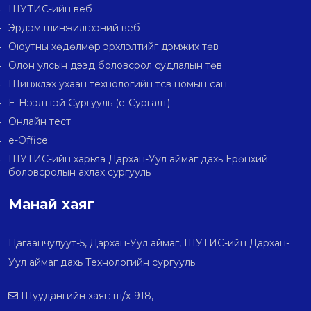
ШУТИС-ийн веб
Эрдэм шинжилгээний веб
Оюутны хөдөлмөр эрхлэлтийг дэмжих төв
Олон улсын дээд боловсрол судлалын төв
Шинжлэх ухаан технологийн тєв номын сан
E-Нээлттэй Сургууль (e-Сургалт)
Онлайн тест
e-Office
ШУТИС-ийн харьяа Дархан-Уул аймаг дахь Ерөнхий
боловсролын ахлах сургууль
Манай хаяг
Цагаанчулуут-5, Дархан-Уул аймаг, ШУТИС-ийн Дархан-
Уул аймаг дахь Технологийн сургууль
Шуудангийн хаяг: ш/х-918,