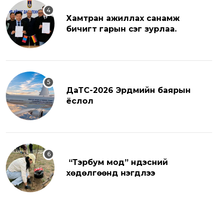
Хамтран ажиллах санамж
бичигт гарын үсэг зурлаа.
ДаТС-2026 Эрдмийн баярын
ёслол
“Тэрбум мод” үндэсний
хөдөлгөөнд нэгдлээ