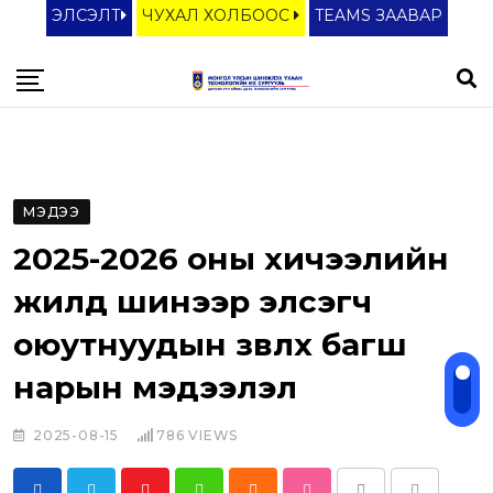
S
ЭЛСЭЛТ
ЧУХАЛ ХОЛБООС
TEAMS ЗААВАР
k
i
p
t
o
c
МЭДЭЭ
o
2025-2026 оны хичээлийн
n
t
жилд шинээр элсэгч
e
оюутнуудын зөвлөх багш
n
нарын мэдээлэл
t
2025-08-15
786
VIEWS