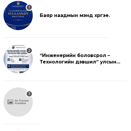
Баяр наадмын мэнд хүргэе.
“Инженерийн боловсрол –
Технологийн дэвшил” улсын
хэмжээний эрдэм шинжилгээний
хуралд урьж байна.