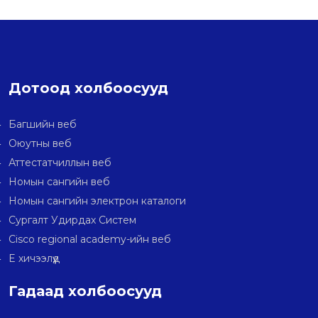
Дотоод холбоосууд
Багшийн веб
Оюутны веб
Аттестатчиллын веб
Номын сангийн веб
Номын сангийн электрон каталоги
Сургалт Удирдах Систем
Cisco regional academy-ийн веб
E хичээлүүд
Гадаад холбоосууд