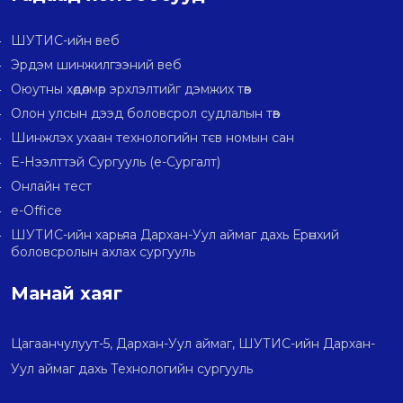
ШУТИС-ийн веб
Эрдэм шинжилгээний веб
Оюутны хөдөлмөр эрхлэлтийг дэмжих төв
Олон улсын дээд боловсрол судлалын төв
Шинжлэх ухаан технологийн тєв номын сан
E-Нээлттэй Сургууль (e-Сургалт)
Онлайн тест
e-Office
ШУТИС-ийн харьяа Дархан-Уул аймаг дахь Ерөнхий
боловсролын ахлах сургууль
Манай хаяг
Цагаанчулуут-5, Дархан-Уул аймаг, ШУТИС-ийн Дархан-
Уул аймаг дахь Технологийн сургууль