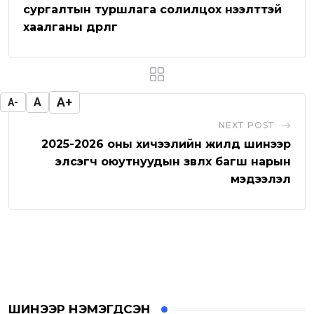
p
U
a
сургалтын туршлага солилцох нээлттэй
хаалганы өдөрлөг
p
E
o
m
n
a
i
A+
A
A-
l
NEXT POST
2025-2026 оны хичээлийн жилд шинээр
элсэгч оюутнуудын зөвлөх багш нарын
мэдээлэл
ШИНЭЭР НЭМЭГДСЭН