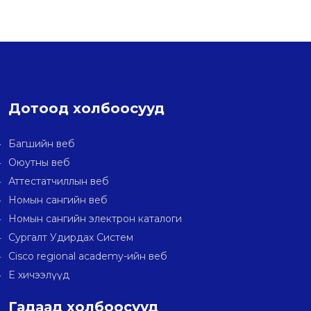
Дотоод холбоосууд
Багшийн веб
Оюутны веб
Аттестатчиллын веб
Номын сангийн веб
Номын сангийн электрон каталоги
Сургалт Удирдах Систем
Cisco regional academy-ийн веб
E хичээлүүд
Гадаад холбоосууд