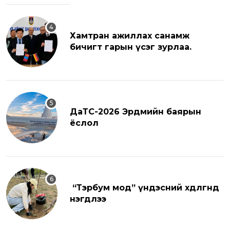
Хамтран ажиллах санамж
бичигт гарын үсэг зурлаа.
ДаТС-2026 Эрдмийн баярын
ёслол
“Тэрбум мод” үндэсний хөдөлгөөнд
нэгдлээ