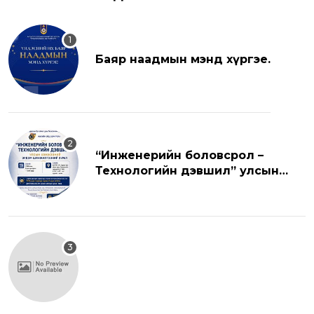
Баяр наадмын мэнд хүргэе.
“Инженерийн боловсрол –
Технологийн дэвшил” улсын
хэмжээний эрдэм шинжилгээний
хуралд урьж байна.