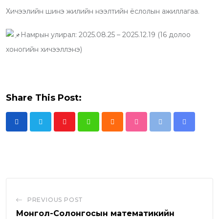
Хичээлийн шинэ жилийн нээлтийн ёслолын ажиллагаа.
Намрын улирал: 2025.08.25 – 2025.12.19 (16 долоо
хоногийн хичээллэнэ)
Share This Post:
Y
W
C
S
P
S
o
h
l
t
r
h
u
a
o
u
i
a
t
t
u
m
n
r
u
s
d
b
t
e
b
a
l
v
PREVIOUS POST
e
p
e
i
Монгол-Солонгосын математикийн