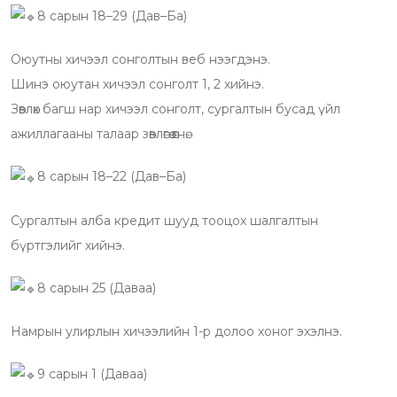
t
t
u
m
n
r
8 сарын 18–29 (Дав–Ба)
u
s
d
b
t
e
Оюутны хичээл сонголтын веб нээгдэнэ.
b
a
l
v
Шинэ оюутан хичээл сонголт 1, 2 хийнэ.
e
p
e
i
Зөвлөх багш нар хичээл сонголт, сургалтын бусад үйл
p
U
a
ажиллагааны талаар зөвлөгөө өгнө.
p
E
o
m
8 сарын 18–22 (Дав–Ба)
n
a
i
Сургалтын алба кредит шууд тооцох шалгалтын
l
бүртгэлийг хийнэ.
8 сарын 25 (Даваа)
Намрын улирлын хичээлийн 1-р долоо хоног эхэлнэ.
9 сарын 1 (Даваа)