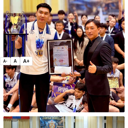
A+
A
A-