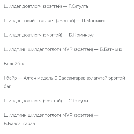
Шилдэг довтлогч (эрэгтэй) — Г.Сүхтулга
Шилдэг төвийн тоглогч (эмэгтэй) — Ц.Мөнхжин
Шилдэг довтлогч (эмэгтэй) — Б.Номинзул
Шилдгийн шилдэг тоглогч MVP (эрэгтэй) — Б.Батмөнх
Волейбол:
I байр — Алтан медаль Б.Баасангарав ахлагчтай эрэгтэй
баг
Шилдэг довтлогч (эрэгтэй) — С.Тэмүүлэн
Шилдгийн шилдэг тоглогч MVP (эрэгтэй) —
Б.Баасангарав