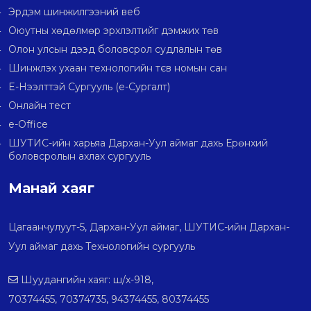
Эрдэм шинжилгээний веб
Оюутны хөдөлмөр эрхлэлтийг дэмжих төв
Олон улсын дээд боловсрол судлалын төв
Шинжлэх ухаан технологийн тєв номын сан
E-Нээлттэй Сургууль (e-Сургалт)
Онлайн тест
e-Office
ШУТИС-ийн харьяа Дархан-Уул аймаг дахь Ерөнхий
боловсролын ахлах сургууль
Манай хаяг
Цагаанчулуут-5, Дархан-Уул аймаг, ШУТИС-ийн Дархан-
Уул аймаг дахь Технологийн сургууль
Шуудангийн хаяг: ш/х-918,
70374455, 70374735, 94374455, 80374455