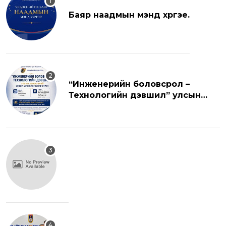
Баяр наадмын мэнд хүргэе.
“Инженерийн боловсрол –
Технологийн дэвшил” улсын
хэмжээний эрдэм шинжилгээний
хуралд урьж байна.