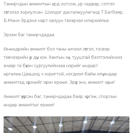
Тамирчдын амжилтын ард зогсож, ур чадвар, сэтгэл
зүтгэлээ зориулсан. Шилдэг дасгалжуулагчид Т.Батбаяр,
Б.Мөнх-Эрдэнэ нарт халуун талархал илэрхийлье.
Эрхэм баг тамирчдадаа
Өнөөдрийн амжилт бол таны хичээл зүтгэл, тэсвэр
тэвчээрийн үр дүн юм. Хамтын хүч, тууштай бэлтгэлийнхээ
ачаар та бүхэн сургуулийнхаа нэрийг өндөрт
өргөлөө.Цаашид ч зоригтой, нэгдмэл байж илүү өндөр
амжилтад хүрэхийг хүсэн ерөөе. Эрүүл энх, амжилт хүсье!
Амжилт үзүүлсэн баг, тамирчдадаа баяр хүргэж, спортын
өндөр амжилтыг ерөөе!