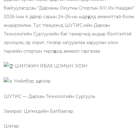
t
t
u
m
n
r
байгуулагдсан “Дарханы Оюутны Спортын XIII Их Наадам”
u
s
d
b
t
e
2026 оны 4 дүгээр сарын 24–26-ны өдрүүдэд амжилттай болж
b
a
l
v
өндөрлөлөө. Тус тэмцээнд ШУТИС-ийн Дархан
e
p
e
i
Технологийн Сургуулийн баг тамирчид өндөр бэлтгэлтэй
p
U
a
оролцож, эр зориг, тэсвэр хатуужлаа харуулан олон
p
E
төрлийн спортын төрлүүдэд амжилт гаргалаа.
o
m
n
a
ШИЛЖИН ЯВАХ ЦОМЫН ЭЗЭН
i
Нийлбэр дүнгээр
l
ШУТИС — Дархан Технологийн Сургууль
Захирал: Цэгмэдийн Батбаатар
Шатар: