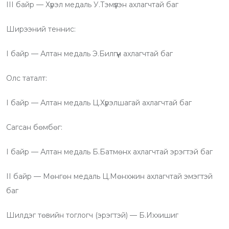
III байр — Хүрэл медаль У.Тэмүүлэн ахлагчтай баг
Ширээний теннис:
I байр — Алтан медаль Э.Билгүүн ахлагчтай баг
Олс таталт:
I байр — Алтан медаль Ц.Хүрэлшагай ахлагчтай баг
Сагсан бөмбөг:
I байр — Алтан медаль Б.Батмөнх ахлагчтай эрэгтэй баг
II байр — Мөнгөн медаль Ц.Мөнхжин ахлагчтай эмэгтэй
баг
Шилдэг төвийн тоглогч (эрэгтэй) — Б.Иххишиг