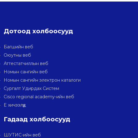
Дотоод холбоосууд
Багшийн веб
Оюутны веб
Аттестатчиллын веб
Номын сангийн веб
Номын сангийн электрон каталоги
Сургалт Удирдах Систем
Cisco regional academy-ийн веб
E хичээлүүд
Гадаад холбоосууд
ШУТИС-ийн веб