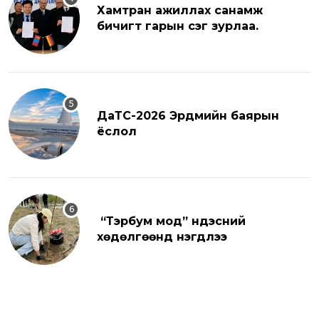
Хамтран ажиллах санамж
бичигт гарын үсэг зурлаа.
ДаТС-2026 Эрдмийн баярын
ёслол
“Тэрбум мод” үндэсний
хөдөлгөөнд нэгдлээ