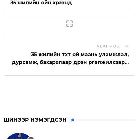
e
p
e
i
35 жилийн ойн хүрээнд
p
U
a
p
E
o
m
n
a
i
NEXT POST
l
35 жилийн түүхт ой маань уламжлал,
дурсамж, бахархлаар дүүрэн үргэлжилсээр…
ШИНЭЭР НЭМЭГДСЭН