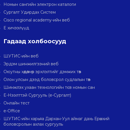
Номын сангийн электрон каталоги
Сургалт Удирдах Систем
Cisco regional academy-ийн веб
E хичээлүүд
Гадаад холбоосууд
ШУТИС-ийн веб
Эрдэм шинжилгээний веб
Оюутны хөдөлмөр эрхлэлтийг дэмжих төв
Олон улсын дээд боловсрол судлалын төв
Шинжлэх ухаан технологийн тєв номын сан
E-Нээлттэй Сургууль (e-Сургалт)
Онлайн тест
e-Office
ШУТИС-ийн харьяа Дархан-Уул аймаг дахь Ерөнхий
боловсролын ахлах сургууль