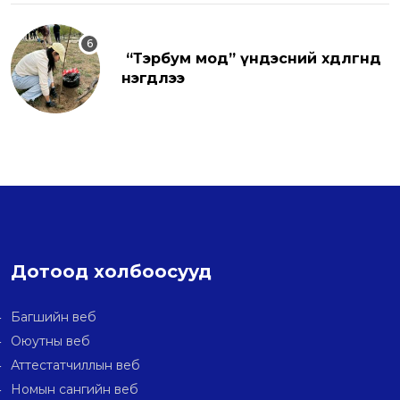
“Тэрбум мод” үндэсний хөдөлгөөнд
нэгдлээ
Дотоод холбоосууд
Багшийн веб
Оюутны веб
Аттестатчиллын веб
Номын сангийн веб