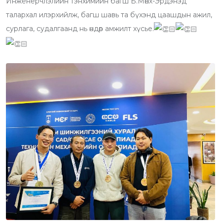
Инженерчлэлийн тэнхимийн багш Б.Мөнх-Эрдэнэд
талархал илэрхийлж, багш шавь та бүхэнд цаашдын ажил,
сурлага, судалгаанд нь өндөр амжилт хүсье.