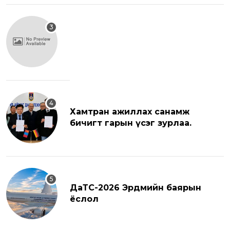
Хамтран ажиллах санамж
бичигт гарын үсэг зурлаа.
ДаТС-2026 Эрдмийн баярын
ёслол