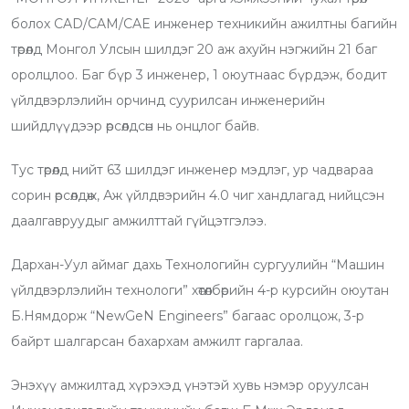
t
t
u
m
n
r
болох CAD/CAM/CAE инженер техникийн ажилтны багийн
u
s
d
b
t
e
төрөлд Монгол Улсын шилдэг 20 аж ахуйн нэгжийн 21 баг
b
a
l
v
оролцлоо. Баг бүр 3 инженер, 1 оюутнаас бүрдэж, бодит
e
p
e
i
үйлдвэрлэлийн орчинд суурилсан инженерийн
p
U
a
шийдлүүдээр өрсөлдсөн нь онцлог байв.
p
E
o
m
Тус төрөлд нийт 63 шилдэг инженер мэдлэг, ур чадвараа
n
a
сорин өрсөлдөж, Аж үйлдвэрийн 4.0 чиг хандлагад нийцсэн
i
даалгавруудыг амжилттай гүйцэтгэлээ.
l
Дархан-Уул аймаг дахь Технологийн сургуулийн “Машин
үйлдвэрлэлийн технологи” хөтөлбөрийн 4-р курсийн оюутан
Б.Нямдорж “NewGeN Engineers” багаас оролцож, 3-р
байрт шалгарсан бахархам амжилт гаргалаа.
Энэхүү амжилтад хүрэхэд үнэтэй хувь нэмэр оруулсан