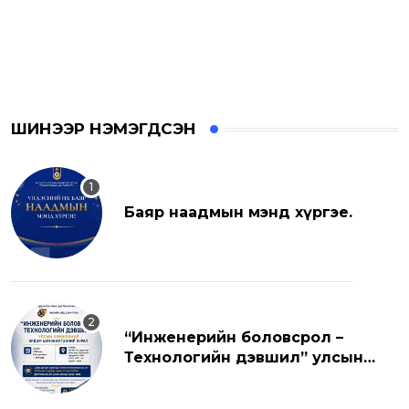
ШИНЭЭР НЭМЭГДСЭН
Баяр наадмын мэнд хүргэе.
“Инженерийн боловсрол –
Технологийн дэвшил” улсын
хэмжээний эрдэм шинжилгээний
хуралд урьж байна.