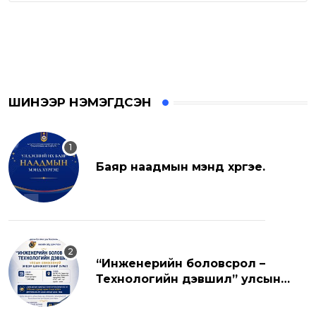
ШИНЭЭР НЭМЭГДСЭН
Баяр наадмын мэнд хүргэе.
“Инженерийн боловсрол –
Технологийн дэвшил” улсын
хэмжээний эрдэм шинжилгээний
хуралд урьж байна.