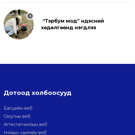
“Тэрбум мод” үндэсний
хөдөлгөөнд нэгдлээ
Дотоод холбоосууд
Багшийн веб
Оюутны веб
Аттестатчиллын веб
Номын сангийн веб