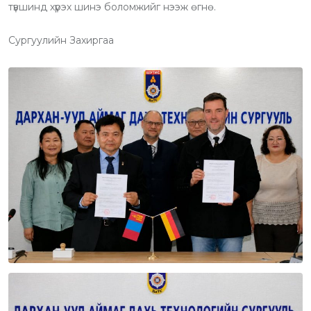
түвшинд хүрэх шинэ боломжийг нээж өгнө.
Сургуулийн Захиргаа