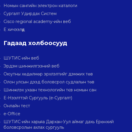
Номын сангийн электрон каталоги
Сургалт Удирдах Систем
Cisco regional academy-ийн веб
E хичээлүүд
Гадаад холбоосууд
ШУТИС-ийн веб
Эрдэм шинжилгээний веб
Оюутны хөдөлмөр эрхлэлтийг дэмжих төв
Олон улсын дээд боловсрол судлалын төв
Шинжлэх ухаан технологийн тєв номын сан
E-Нээлттэй Сургууль (e-Сургалт)
Онлайн тест
e-Office
ШУТИС-ийн харьяа Дархан-Уул аймаг дахь Ерөнхий
боловсролын ахлах сургууль