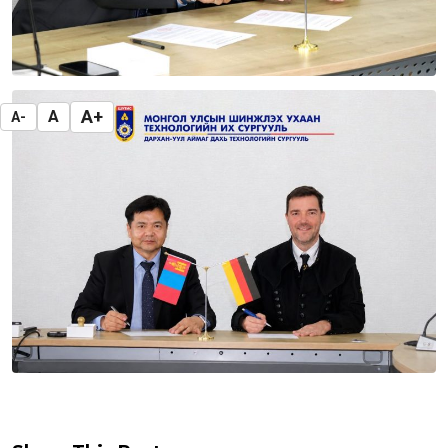
A+
A
A-