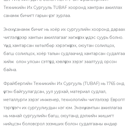
t
t
u
m
n
r
Техникийн Их Сургууль TUBAF хооронд хамтран ажиллах
u
s
d
b
t
e
санамж бичигт гарын үсэг зурлаа.
b
a
l
v
e
p
e
i
Энэхүү санамж бичиг нь хоёр их сургуулийн хооронд дараах
p
U
a
чиглэлүүдээр хамтын ажиллагааг хөгжүүлэх үндэс суурь болно.
p
E
Үүнд хамтарсан хөтөлбөр хэрэгжүүлэх, оюутан солилцох,
o
m
багш солилцох, хоёр талын судлаачид хамтарсан судалгаа
n
a
хийж олон улсын сэтгүүлд хэвлүүлэх зэрэг заалтууд орсон
i
байна.
l
Фрайбергийн Техникийн Их Сургууль (TUBAF) нь 1765 онд
үүсгэн байгуулагдсан, уул уурхай, материал судлал,
металлурги зэрэг инженер, технологийн чиглэлээр Европт
тэргүүлэгч их сургуулиудын нэг юм. Энэхүү хамтын ажиллагаа
нь манай сургуулийн багш, оюутанд дэлхийн жишигт
нийцсэн боловсрол эзэмших болон судалгааны өндөр