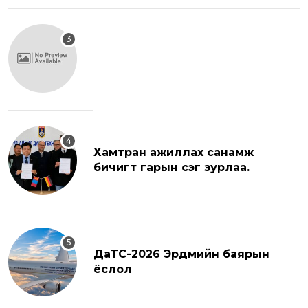
Хамтран ажиллах санамж
бичигт гарын үсэг зурлаа.
ДаТС-2026 Эрдмийн баярын
ёслол