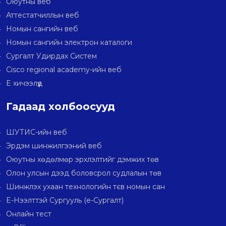
Оюутны веб
Аттестатчиллын веб
Номын сангийн веб
Номын сангийн электрон каталоги
Сургалт Удирдах Систем
Cisco regional academy-ийн веб
E хичээлүүд
Гадаад холбоосууд
ШУТИС-ийн веб
Эрдэм шинжилгээний веб
Оюутны хөдөлмөр эрхлэлтийг дэмжих төв
Олон улсын дээд боловсрол судлалын төв
Шинжлэх ухаан технологийн тєв номын сан
E-Нээлттэй Сургууль (e-Сургалт)
Онлайн тест