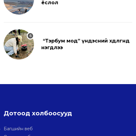
ёслол
“Тэрбум мод” үндэсний хөдөлгөөнд
нэгдлээ
Дотоод холбоосууд
Багшийн веб