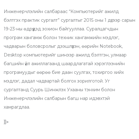
u
a
o
u
i
a
Инженерчлэлийн салбараас “Компьютерийг ажилд
t
t
u
m
n
r
бэлтгэх практик сургалт” сургалтыг 2015 оны 1 дүгээр сарын
u
s
d
b
t
e
19-23-ны өдрүүдэд зохион байгууллаа. Суралцагчдын
b
a
l
v
програм хангамж болон техник хангамжийн мэдлэг,
e
p
e
i
чадварын боловсролыг дээшлүүлэн, өөрийн Notebook,
p
U
a
Desktop компьютерийг шинээр ажилд бэлтгэн, улмаар
p
E
багшийн үйл ажиллагаанд шаардлагатай хэрэглээнийн
o
m
програмуудыг өөрөө бие даан суулгах, тохиргоо хийх
n
a
мэдлэг, дадал чадвартай болгох зорилготой. Уг
i
сургалтанд Суурь Шинжлэх Ухааны тэнхим болон
l
Инженерчлэлийн салбарын багш нар идэвхтэй
хамрагдлаа.
]]>