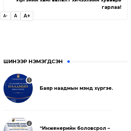
гарлаа!
A+
A
A-
ШИНЭЭР НЭМЭГДСЭН
Баяр наадмын мэнд хүргэе.
“Инженерийн боловсрол –