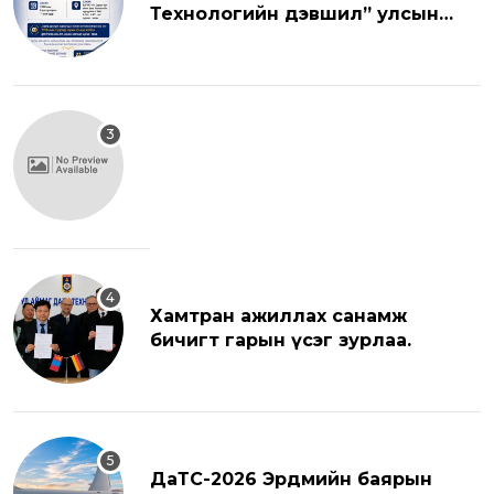
Технологийн дэвшил” улсын
хэмжээний эрдэм шинжилгээний
хуралд урьж байна.
Хамтран ажиллах санамж
бичигт гарын үсэг зурлаа.
ДаТС-2026 Эрдмийн баярын