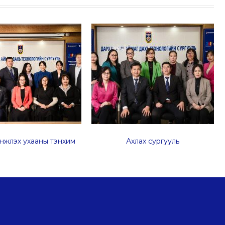
нжлэх ухааны тэнхим
Ахлах сургууль