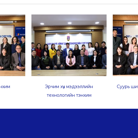
нхим
Эрчим хүч мэдээллийн
Суурь ши
технологийн тэнхим