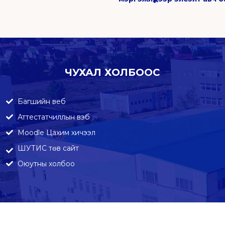
ЧУХАЛ ХОЛБООС
Багшийн веб
Аттестатчиллын вэб
Moodle Цахим хичээл
ШУТИС төв сайт
Оюутны холбоо