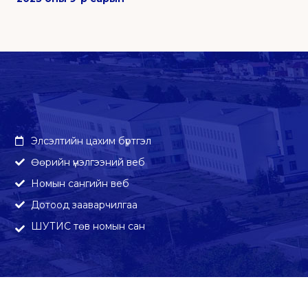
Элсэлтийн цахим бүртгэл
Өөрийн үнэлгээний веб
Номын сангийн веб
Дотоод зааварчилгаа
ШУТИС төв номын сан