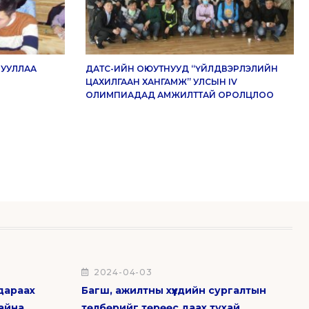
РУУЛЛАА
ДАТС-ИЙН ОЮУТНУУД “ҮЙЛДВЭРЛЭЛИЙН
ЦАХИЛГААН ХАНГАМЖ” УЛСЫН IV
ОЛИМПИАДАД АМЖИЛТТАЙ ОРОЛЦЛОО
2024-04-03
дараах
Багш, ажилтны хүүхдийн сургалтын
байна
төлбөрийг төрөөс даах тухай