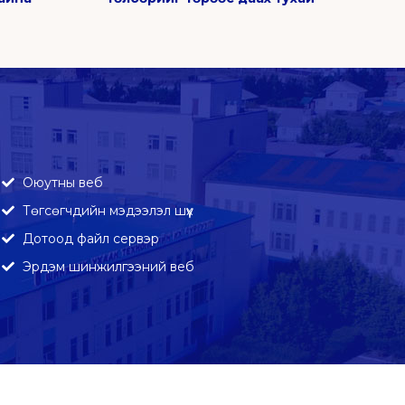
Оюутны веб
Төгсөгчдийн мэдээлэл шүүх
Дотоод файл сервэр
Эрдэм шинжилгээний веб