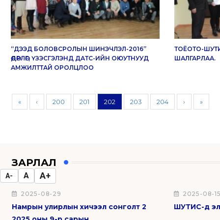
“ДЭЭД БОЛОВСРОЛЫН ШИНЭЧЛЭЛ-2016”
ТОЁОТО-ШУТИ
ӨДӨРЛӨГ, ҮЗЭСГЭЛЭНД ДАТС-ИЙН ОЮУТНУУД
ШАЛГАРЛАА.
АМЖИЛТТАЙ ОРОЛЦЛОО
«
‹
200
201
202
203
204
›
»
ЗАРЛАЛ
A+
A
A-
2025-08-29
2025-08-1
Намрын улирлын хичээл сонголт 2
ШУТИС-д эл
2025 оны 9-р сарын