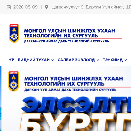
2026-08-09
Цагаанчулуут-5, Дархан-Уул аймаг, 
НҮҮР
БИДНИЙ ТУХАЙ
САЛБАР ЗӨВЛӨЛҮҮД
ТЭНХИМҮҮД