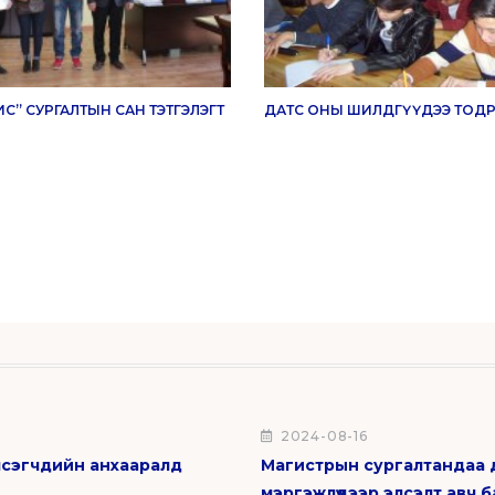
С” СУРГАЛТЫН САН ТЭТГЭЛЭГТ
ДАТС ОНЫ ШИЛДГҮҮДЭЭ ТОД
5
2024-08-16
сэгчдийн анхааралд
Магистрын сургалтандаа 
мэргэжлүүдээр элсэлт авч 