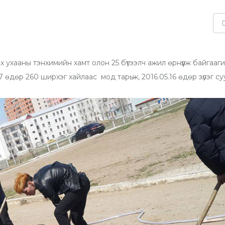
хааны тэнхимийн хамт олон 25 бүтээлч ажил өрнүүлж байгааги
 өдөр 260 ширхэг хайлаас мод тарьж, 2016.05.16 өдөр зүлэг с