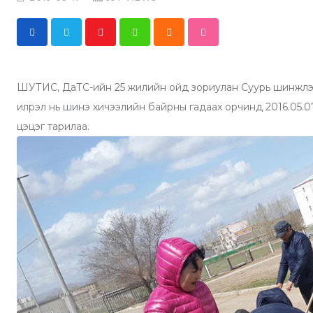
Y
W
C
S
o
h
l
t
u
a
o
u
ШУТИС, ДаТС-ийн 25 жилийн ойд зориулан Суурь шинжлэх у
t
t
u
m
илрэл нь шинэ хичээлийн байрны гадаах орчинд 2016.05.07
u
s
d
b
цэцэг тарилаа.
b
a
l
e
p
e
p
U
p
o
n