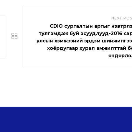
NEXT PO
CDIO сургалтын аргыг нэвтрүүл
тулгамдаж буй асуудлууд-2016 сэ
улсын хэмжээний эрдэм шинжилгэ
хоёрдугаар хурал амжилттай 
өндөрлө