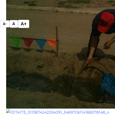
A+
A
A-