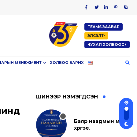
TEAMS ЗААВАР
ЭЛСЭЛТ
ЧУХАЛ ХОЛБООС
НАРЫН МЕНЕЖМЕНТ
ХОЛБОО БАРИХ
ШИНЭЭР НЭМЭГДСЭН
чинд
Баяр наадмын мэнд
хүргэе.