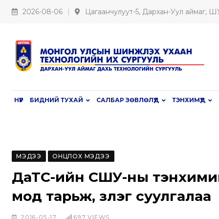
S
2026-08-06
Цагаанчулуут-5, Дархан-Уул аймаг, 
k
i
p
t
o
c
НҮҮР
БИДНИЙ ТУХАЙ
САЛБАР ЗӨВЛӨЛҮҮД
ТЭНХИМҮҮД
o
n
t
e
МЭДЭЭ
ОНЦЛОХ МЭДЭЭ
n
t
ДаТС-ийн СШУ-ны тэнхими
мод тарьж, зүлэг суулгалаа
2016-05-17
697
VIEWS