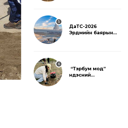
ДаТС-2026
Эрдмийн баярын
ёслол
“Тэрбум мод”
үндэсний
хөдөлгөөнд
нэгдлээ