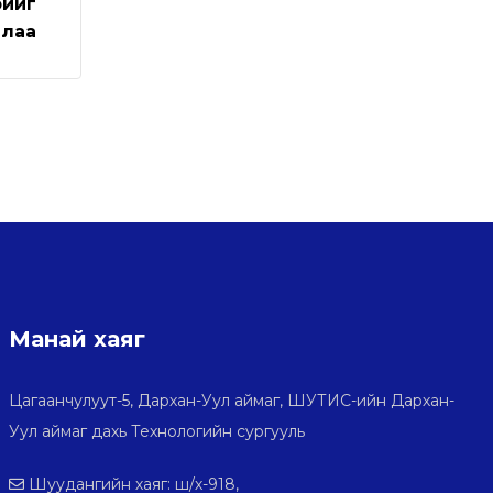
рийг
ллаа
Манай хаяг
Цагаанчулуут-5, Дархан-Уул аймаг, ШУТИС-ийн Дархан-
Уул аймаг дахь Технологийн сургууль
Шуудангийн хаяг: ш/х-918,