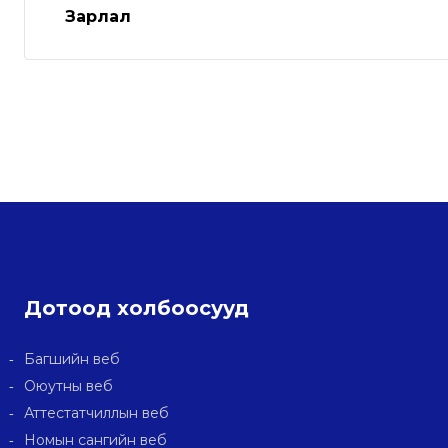
Зарлал
p
U
a
p
E
o
m
n
a
i
l
Дотоод холбоосууд
Багшийн веб
Оюутны веб
Аттестатчиллын веб
Номын сангийн веб