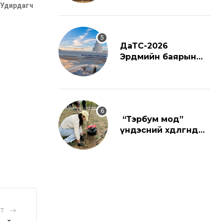
Удирдагч
l
ДаТС-2026
Эрдмийн баярын
ёслол
“Тэрбум мод”
үндэсний хөдөлгөөнд
нэгдлээ
ST