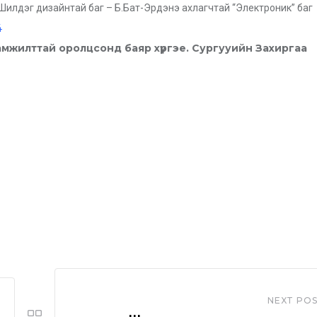
лд Шилдэг дизайнтай баг – Б.Бат-Эрдэнэ ахлагчтай “Электроник” баг
амжилттай оролцсонд баяр хүргэе. Сургууийн Захиргаа
NEXT PO