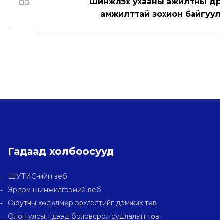
Шинжлэх ухааны ажилтны өд
амжилттай зохион байгуу
Гадаад холбоосууд
ШУТИС-ийн веб
Эрдэм шинжилгээний веб
Оюутны хөдөлмөр эрхлэлтийг дэмжих төв
Олон улсын дээд боловсрол судлалын төв