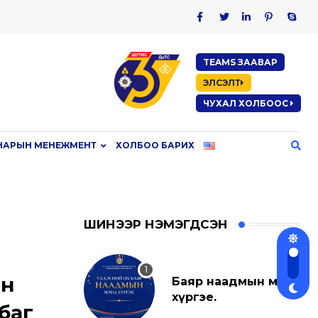
TEAMS ЗААВАР
ЭЛСЭЛТ
ЧУХАЛ ХОЛБООС
НАРЫН МЕНЕЖМЕНТ
ХОЛБОО БАРИХ
ШИНЭЭР НЭМЭГДСЭН
ан
Баяр наадмын мэнд
хүргэе.
баг