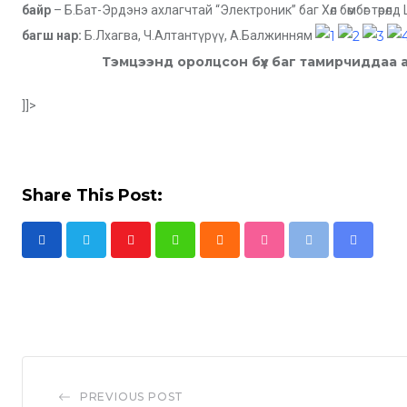
байр
– Б.Бат-Эрдэнэ ахлагчтай “Электроник” баг Хөл бөмбөг төрө
багш нар:
Б.Лхагва, Ч.Алтантүрүү, А.Балжинням
Тэмцээнд оролцсон бүх баг тамирчиддаа 
]]>
Share This Post:
Y
W
C
S
P
S
o
h
l
t
r
h
u
a
o
u
i
a
t
t
u
m
n
r
u
s
d
b
t
e
b
a
l
v
PREVIOUS POST
e
p
e
i