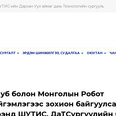
ШУТИС-ийн Дархан-Уул аймаг дахь Технологийн сургууль
СУРГАЛТ
ЭРДЭМ ШИНЖИЛГЭЭ, СУДАЛГАА
ОЮУТАН
ЧА
уб болон Монголын Робот
гэмлэгээс зохион байгуулс
цээнд ШУТИС. ДаТСургуулийн 