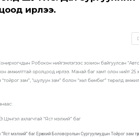
цоод ирлээ.
нирхогчдын Робокон нийгэмлэгээс зохион байгуулсан “Авт
н амжилттай оролцоод ирлээ. Манай баг хамт олон нийт 25 х
гч “тойрог зам”, “шулуун зам” болон “хөл бөмбөг” төрөлд амжи
наас:
Э.Цэнгэл ахлагчтай “Яст мэлхий” баг
 “Яст мэлхий” баг Ерөнхий Боловсролын Сургуулиудын Тойрог зам тө