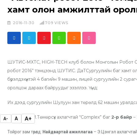
хамт олон амжилттай орол
2016-11-30
709
VIEWS
Y
W
C
S
o
h
l
t
u
a
o
u
ШУТИС-МХТС, НIGH-TECH клуб болон Монголын Робот Со
t
t
u
m
робот 2016” тэмцээнд ШУТИС. ДаТСургуулийн баг хамт оло
u
s
d
b
бүрэлдэхүүнтэй 4 багийн 9 машин, лицей сургуулийн 2 сура
b
a
l
оролцож дараах байруудыг эзэллээ. Үүнд:
e
p
e
p
U
Их дээд сургуулийн Шулуун зам төрөлд 62 машин уралдса
p
1-р байр
– М.Төмөрсүх ахлагчтай “Complex” баг
2-р байр
– 
A+
A
A-
o
n
Тойрог зам төрөлд:
Найдвартай ажиллагаа
– Э.Цэнгэл ахлагчтай