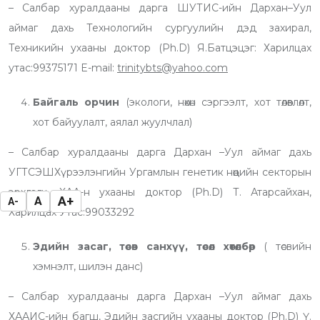
– Салбар хуралдааны дарга ШУТИС-ийн Дархан–Уул
аймаг дахь Технологийн сургуулийн дэд захирал,
Техникийн ухааны доктор (Ph.D) Я.Батцэцэг: Харилцах
утас:99375171 E-mail:
trinitybts@yahoo
.com
Байгаль орчин
(экологи, нөхөн сэргээлт, хот төлөвлөлт,
хот байуулалт, аялал жуулчлал)
– Салбар хуралдааны дарга Дархан –Уул аймаг дахь
УГТСЭШХүрээлэнгийн Ургамлын генетик нөөцийн секторын
эрхлэгч, ХАА-н ухааны доктор (Ph.D) Т. Атарсайхан,
A+
A
A-
Харилцах Утас:99033292
Эдийн засаг, төсөв санхүү, төсөл хөтөлбөр
( төсвийн
хэмнэлт, шилэн данс)
– Салбар хуралдааны дарга Дархан –Уул аймаг дахь
ХААИС-ийн багш, Эдийн засгийн ухааны доктор (Ph.D) Ү.