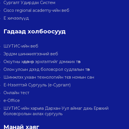
Сургалт Удирдах Систем
Cisco regional academy-ийн веб
E хичээлүүд
Гадаад холбоосууд
ШУТИС-ийн веб
Эрдэм шинжилгээний веб
Оюутны хөдөлмөр эрхлэлтийг дэмжих төв
Олон улсын дээд боловсрол судлалын төв
Шинжлэх ухаан технологийн тєв номын сан
E-Нээлттэй Сургууль (e-Сургалт)
Онлайн тест
e-Office
ШУТИС-ийн харьяа Дархан-Уул аймаг дахь Ерөнхий
боловсролын ахлах сургууль
Манай хаяг