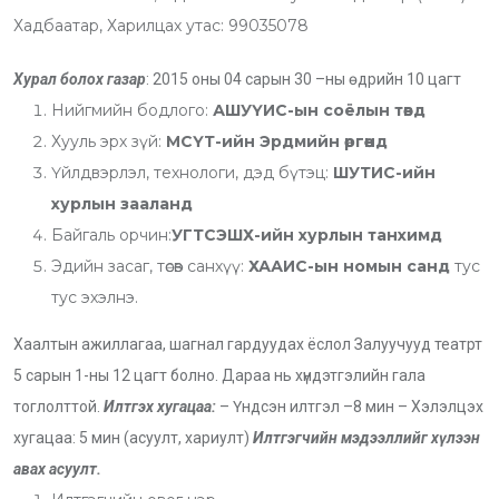
Хадбаатар, Харилцах утас: 99035078
Хурал болох газар
: 2015 оны 04 сарын 30 –ны өдрийн 10 цагт
Нийгмийн бодлого:
АШУҮИС-ын соёлын төвд
Хууль эрх зүй:
МСҮТ-ийн Эрдмийн өргөөнд
Үйлдвэрлэл, технологи, дэд бүтэц:
ШУТИС-ийн
хурлын зааланд
Байгаль орчин:
УГТСЭШХ-ийн хурлын танхимд
Эдийн засаг, төсөв санхүү:
ХААИС-ын номын санд
тус
тус эхэлнэ.
Хаалтын ажиллагаа, шагнал гардуудах ёслол Залуучууд театрт
5 сарын 1-ны 12 цагт болно. Дараа нь хүндэтгэлийн гала
тоглолттой.
Илтгэх хугацаа:
– Үндсэн илтгэл –8 мин – Хэлэлцэх
хугацаа: 5 мин (асуулт, хариулт)
Илтгэгчийн мэдээллийг хүлээн
авах асуулт.