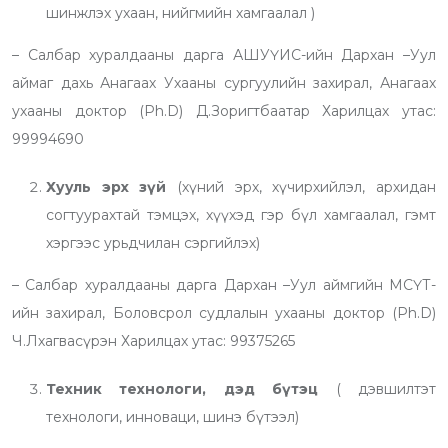
шинжлэх ухаан, нийгмийн хамгаалал )
– Салбар хуралдааны дарга АШУҮИС-ийн Дархан –Уул
аймаг дахь Анагаах Ухааны сургуулийн захирал, Анагаах
ухааны доктор (Ph.D) Д.Зоригтбаатар Харилцах утас:
99994690
Хууль эрх зүй
(хүний эрх, хүчирхийлэл, архидан
согтуурахтай тэмцэх, хүүхэд гэр бүл хамгаалал, гэмт
хэргээс урьдчилан сэргийлэх)
– Салбар хуралдааны дарга Дархан –Уул аймгийн МСҮТ-
ийн захирал, Боловсрол судлалын ухааны доктор (Ph.D)
Ч.Лхагвасүрэн Харилцах утас: 99375265
Техник технологи, дэд бүтэц
( дэвшилтэт
технологи, инноваци, шинэ бүтээл)