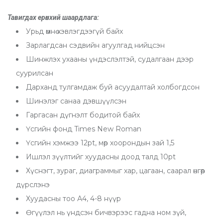
Т
авигдах
ерөнхий
шаардлага:
Урьд өмнө хэвлэгдээгүй байх
Зарлагдсан сэдвийн агуулгад нийцсэн
Шинжлэх ухааны үндэслэлтэй, судалгаан дээр
суурилсан
Дарханд тулгамдаж буй асуудалтай холбогдсон
Шинэлэг санаа дэвшүүлсэн
Гаргасан дүгнэлт бодитой байх
Үсгийн фонд Times New Roman
Үсгийн хэмжээ 12pt, мөр хоорондын зай 1,5
Ишлэл зүүлтийг хуудасны доод талд 10pt
Хүснэгт, зураг, диаграммыг хар, цагаан, саарал өнгөөр
дүрслэнэ
Хуудасны тоо А4, 4-8 нүүр
Өгүүлэл нь үндсэн бичвэрээс гадна ном зүй,