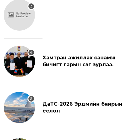
Хамтран ажиллах санамж
бичигт гарын үсэг зурлаа.
ДаТС-2026 Эрдмийн баярын
ёслол