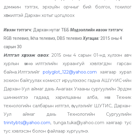
дэмжин тэтгэх, эрхзүйн орчныг бий болгох, тохилог
хөгжилтэй Дархан хотыг цогцлоох
Ивээн тэтгэгч:
Дархан нутаг ТББ
Мэдээллийн ивээн тэтгэгч
:
RGB телевиз, lkha телевиз, DBS телевиз
Хугацаа:
2015 оны 4
сарын 30
Илтгэл хүлээж авах
: 2015 оны 4 сарын 01-нд хүлээн авч
хурлын өмнө илтгэлийн хураангуй хэвлэгдэн гарсан
байна.Илтгэлийг
polyglot_122@yahoo.com
хаягаар хурал
зохион байгуулах комисст ирүүлэхээс гадна АШУҮИС-ийн
Дархан–Уул аймаг дахь Анагаах Ухааны сургуулийн Эрдэм
шинжилгээ гадаад харилцааны алба, мөн Техник
технологийн салбарын илтгэл, өгүүлэлийг ШУТИС, Дархан-
Уул аймаг дахь Технологийн Сургуулийн
trinitybts@yahoo.com
, tunga.tuka@yahoo.com хаягаар тус
тус хэвлэсэн болон файлаар хүргүүлнэ.