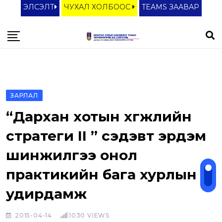
S
ЭЛСЭЛТ
ЧУХАЛ ХОЛБООС
TEAMS ЗААВАР
k
i
p
t
o
c
ЗАРЛАЛ
o
“Дархан хотын хөгжлийн
n
t
стратеги II ” сэдэвт эрдэм
e
шинжилгээ онол
n
практикийн бага хурлын
t
удирдамж
2015-04-14
1030
VIEWS