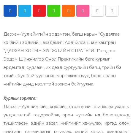
Y
W
C
S
P
S
o
h
l
t
r
h
u
a
o
u
i
a
Дархан–Уул аймгийн эрдэмтэн, багш нарын “Судалгаа
t
t
u
m
n
r
хөгжлийн эрдмийн академи”, Ардчилсан нам хамтран
u
s
d
b
t
e
“ДАРХАН ХОТЫН ХӨГЖЛИЙН СТРАТЕГИ II” сэдэвт
b
a
l
v
Эрдэм Шинжилгээ Онол Практикийн бага хурлыг
e
p
e
i
эрдэмтэд, судлаач, их дээд сургуулийн багш, төрийн ба
p
U
a
төрийн бус байгууллагын мэргэжилтнүүд болон олон
p
E
нийтийн дунд нээлттэй зохион байгуулна.
o
m
n
a
Хурлын зорилго:
i
Дархан–Уул аймгийн хөгжлийн стратегийг шинжлэх ухааны
l
үндэслэлтэй тодорхойлж, орон нутгийн нөөц бололцоонд
түшиглэсэн эдийн засаг, нийгмийг хөгжүүлэх, иргэд олон
нийтийн санаачлагыг өрнүүлэх, хүний хөгжил, амьдралыг