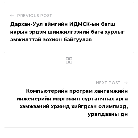
u
s
d
b
t
e
b
a
l
v
PREVIOUS POST
e
p
e
i
Дархан-Уул аймгийн ИДМСК-ын багш
p
U
a
нарын эрдэм шинжилгээний бага хурлыг
амжилттай зохион байгуулав
p
E
o
m
n
a
i
l
NEXT POST
Компьютерийн програм хангамжийн
инженерийн мэргэжил сурталчлах арга
хэмжээний хүрээнд хийгдсэн олимпиад,
уралдааны дүн