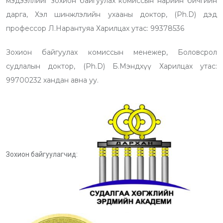
мэдээллийг зохион байгуулах комиссын нарийн бичгийн
дарга, Хэл шинжлэлийн ухааны доктор, (Ph.D) дэд
профессор Л.Нарантуяа Харилцах утас: 99378536
Зохион байгуулах комиссын менежер, Боловсрол
судлалын доктор, (Ph.D) Б.Мэндхүү Харилцах утас:
99700232 хандан авна уу.
Зохион байгуулагчид: