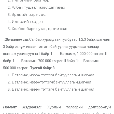
Илтгэгчийн овог нэр
Албан тушаал, ажилдаг газар
Эрдмийн зэрэг, цол
Илтгэлийн сэдэв
Холбоо барих утас, цахим хаяг
Шагналын сан
:
Салбар хуралдаан тус бүрээр 1,2,3 байр, шагналт
3 байр эзлүүлж ивээн тэтгэгч байгууллагуудын шагналаар
шагнаж урамшуулна. I байр-1: Батламж, 1.000.000 төгрөг II
байр-1: Батламж, 700.000 төгрөг III байр-1: Батламж,
500.000 төгрөг
Тусгай байр: 3
Батламж, ивээн тэтгэгч байгууллагын шагнал
Батламж, ивээнтэтгэгчбайгууллагыншагнал
Батламж, ивээн тэтгэгч байгууллагын шагнал
Нэмэлт мэдээлэл:
Хурлын талаархи дэлгэрэнгүй