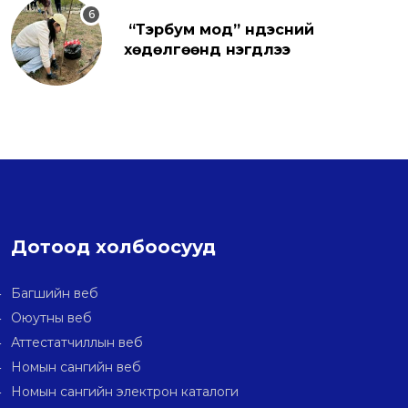
“Тэрбум мод” үндэсний
хөдөлгөөнд нэгдлээ
Дотоод холбоосууд
Багшийн веб
Оюутны веб
Аттестатчиллын веб
Номын сангийн веб
Номын сангийн электрон каталоги