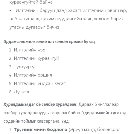
хураангуйтай байна.
Илтгэлийн баруун дээд хэсэгт илтгэгчийн овог нэр,
албан тушаал, цахим шуудангийн хаяг, холбоо барих
утасны дугаарыг бичнэ.
Эрдэм шинжилгээний илтгэлийн ерөнхий бүтэц:
Илтгэлийн нэр
Илтгэлийн хураангуй
Түлхүүр үг
Илтгэлийн оршил
Илтгэлийн үндсэн хэсэг
Дүгнэлт
Хуралдааны дэг ба салбар хуралдаан
:
Дараах 5 чиглэлээр
салбар хуралдаануудыг зарлаж байна. Удирдамжийг хүргэхэд
сэдвийн тоймыг хавсаргана. Үүнд:
Төр, нийгмийн бодлого
(Эрүүл мэнд, боловсрол,