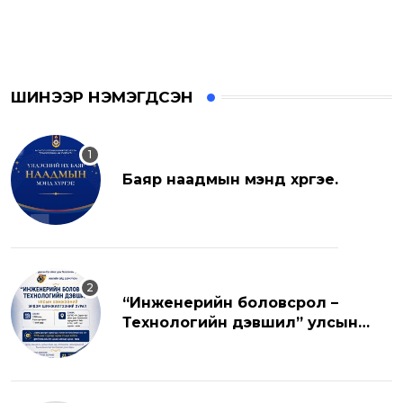
ШИНЭЭР НЭМЭГДСЭН
Баяр наадмын мэнд хүргэе.
“Инженерийн боловсрол –
Технологийн дэвшил” улсын
хэмжээний эрдэм шинжилгээний
хуралд урьж байна.