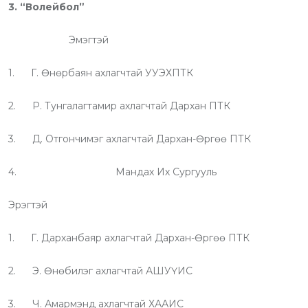
3. “Волейбол”
Эмэгтэй
1. Г. Өнөрбаян ахлагчтай УУЭХПТК
2. Р. Тунгалагтамир ахлагчтай Дархан ПТК
3. Д. Отгончимэг ахлагчтай Дархан-Өргөө ПТК
4. Мандах Их Сургууль
Эрэгтэй
1. Г. Дарханбаяр ахлагчтай Дархан-Өргөө ПТК
2. Э. Өнөбилэг ахлагчтай АШУҮИС
3. Ч. Амармэнд ахлагчтай ХААИС