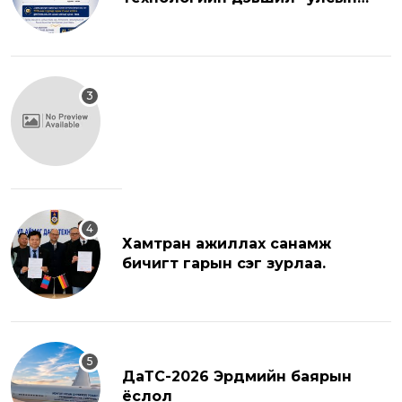
хэмжээний эрдэм шинжилгээний
хуралд урьж байна.
Хамтран ажиллах санамж
бичигт гарын үсэг зурлаа.
ДаТС-2026 Эрдмийн баярын
ёслол