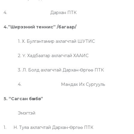
4. Дархан ПТК
4.”Ширээний теннис” /багаар/
1. Х. Булгантамир ахлагчтай ШУТИС
2. Ү. Хадбаатар ахлагчтай ХААИС
3. Л. Болд ахлагчтай Дархан-Өргөө ПТК
4. Мандах Их Сургууль
5. “Сагсан бөмбөг”
Эмэгтэй
1. Н. Туяа ахлагчтай Дархан-Өргөө ПТК