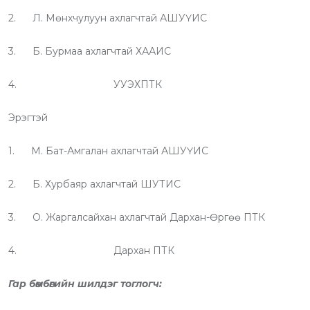
2. Л. Мөнхчулуун ахлагчтай АШУҮИС
3. Б. Бурмаа ахлагчтай ХААИС
4. УУЭХПТК
Эрэгтэй
1. М. Бат-Амгалан ахлагчтай АШУҮИС
2. Б. Хурбаяр ахлагчтай ШУТИС
3. О. Жаргалсайхан ахлагчтай Дархан-Өргөө ПТК
4. Дархан ПТК
Гар бөмбөгийн шилдэг тоглогч: