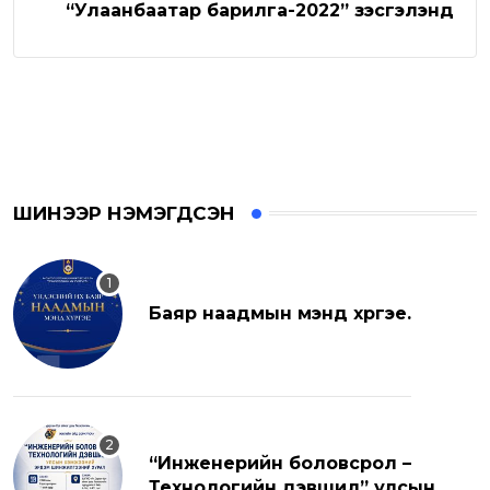
“Улаанбаатар барилга-2022” үзэсгэлэнд
ШИНЭЭР НЭМЭГДСЭН
Баяр наадмын мэнд хүргэе.
“Инженерийн боловсрол –
Технологийн дэвшил” улсын