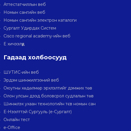
Аттестатчиллын веб
Номын сангийн веб
Номын сангийн электрон каталоги
Сургалт Удирдах Систем
Cisco regional academy-ийн веб
E хичээлүүд
Гадаад холбоосууд
ШУТИС-ийн веб
Эрдэм шинжилгээний веб
Оюутны хөдөлмөр эрхлэлтийг дэмжих төв
Олон улсын дээд боловсрол судлалын төв
Шинжлэх ухаан технологийн тєв номын сан
E-Нээлттэй Сургууль (e-Сургалт)
Онлайн тест
e-Office