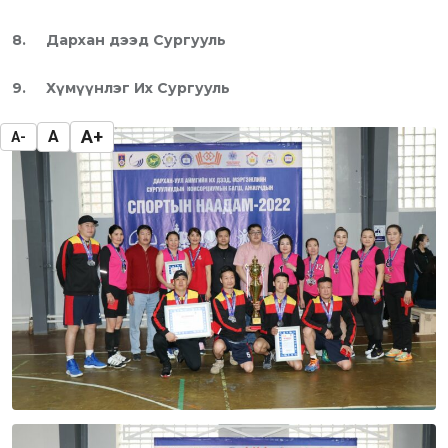
8.
Дархан дээд Сургууль
9. Хүмүүнлэг Их Сургууль
A+
A
A-