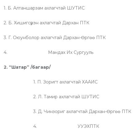
1. Б. Алтаншарзам ахлагчтай ШУТИС
2. Б. Хишигсүрэн ахлагчтай Дархан ПТК
3. Г. Оюунболор ахлагчтай Дархан-Өргөө ПТК
4. Мандах Их Сургууль
2. “Шатар” /багаар/
1. П. Зоригт ахлагчтай ХААИС
2. Л. Тамир ахлагчтай ШУТИС
3. Д. Чинзориг ахлагчтай Дархан-Өргөө ПТК
4. УУЭХПТК