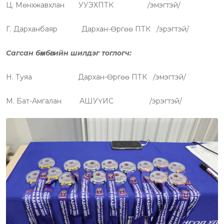
Ц. Мөнхжавхлан УУЭХПТК /эмэгтэй/
Г. Дарханбаяр Дархан-Өргөө ПТК /эрэгтэй/
Сагсан бөмбөгийн шилдэг тоглогч:
Н. Туяа Дархан-Өргөө ПТК /эмэгтэй/
М. Бат-Амгалан АШУҮИС /эрэгтэй/