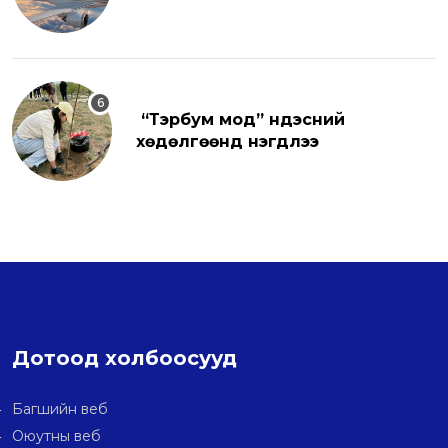
“Тэрбум мод” үндэсний
хөдөлгөөнд нэгдлээ
Дотоод холбоосууд
Багшийн веб
Оюутны веб