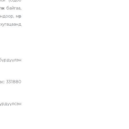
өж байгаа,
ндоор, мөр
 хугацаанд
 бүрдүүлэн
тас: 331880
үрдүүлсэн