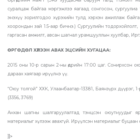
суралцаж байгаа мэргэжлээ яагаад сонгосон, сургуулиа тө
энэхүү зорилгодоо хүрэхийн тулд хэрхэн ажиллаж байга
хоорондын зай 1.5-аар бичнэ.) Сургуулийн тодорхойлолт,
гаргасан амжилт, авсан шагнал урамшууллын хуулбар, Ирг
ӨРГӨДӨЛ ХҮЛЭЭН АВАХ ЭЦСИЙН ХУГАЦАА:
2015 оны 10-р сарын 2-ны өдрийн 17:00 цаг. Сонирхсон о
дараах хаягаар ирүүлнэ үү.
“Оюу толгой” ХХК, Улаанбаатар-13381, Баянзүрх дүүрэг, 1-р х
(3356, 3769)
Анхан шатны шалгаруулалтад тэнцсэн оюутнуудыг яр
материалыг хүлээж авахгүй. Ирүүлсэн материалыг буцаан 
]]>