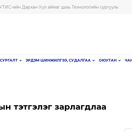
ШУТИС-ийн Дархан-Уул аймаг дахь Технологийн сургууль
СУРГАЛТ
ЭРДЭМ ШИНЖИЛГЭЭ, СУДАЛГАА
ОЮУТАН
ЧА
ын тэтгэлэг зарлагдлаа