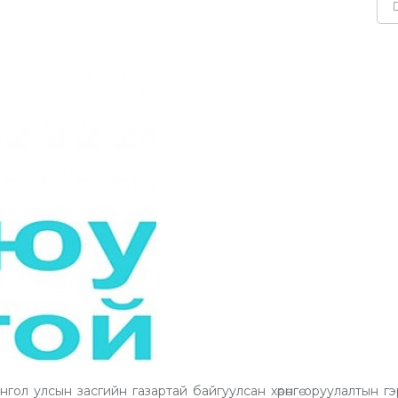
ол улсын засгийн газартай байгуулсан хөрөнгө оруулалтын г