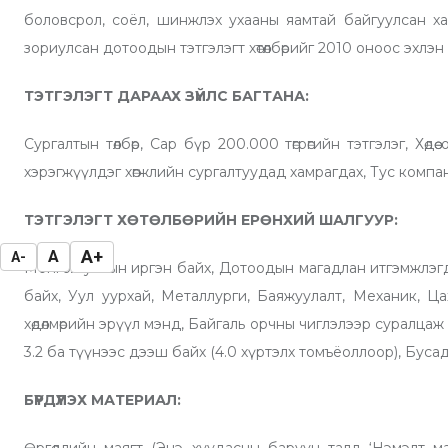
боловсрол, соёл, шинжлэх ухааны яамтай байгуулсан х
зориулсан дотоодын тэтгэлэгт хөтөлбөрийг 2010 оноос эхлэ
ТЭТГЭЛЭГТ ДАРААХ ЗҮЙЛС БАГТАНА:
Сургалтын төлбөр, Сар бүр 200.000 төгрөгийн тэтгэлэг, Хө
хэрэгжүүлдэг хөгжлийн сургалтуудад хамрагдах, Тус компа
ТЭТГЭЛЭГТ ХӨТӨЛБӨРИЙН ЕРӨНХИЙ ШАЛГУУР:
A+
A
A-
Монгол улсын иргэн байх, Дотоодын магадлан итгэмжлэгдс
байх, Уул уурхай, Металлурги, Баяжуулалт, Механик, Ц
хөдөлмөрийн эрүүл мэнд, Байгаль орчны чиглэлээр суралцаж
3.2 ба түүнээс дээш байх (4.0 хүртэлх томъёоллоор), Бусад т
БҮРДҮҮЛЭХ МАТЕРИАЛ:
Өргөдлийн маягт (Энэ хуудасны баруун талд ‘Нэмэлт мат