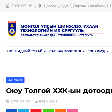
S
2026-08-09
Цагаанчулуут-5, Дархан-Уул аймаг, 
k
i
p
t
o
c
НҮҮР
БИДНИЙ ТУХАЙ
САЛБАР ЗӨВЛӨЛҮҮД
ТЭНХИМҮҮД
o
n
t
e
ЗАРЛАЛ
n
t
Оюу Толгой ХХК-ын дотоод
2015-09-09
868
VIEWS