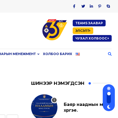
TEAMS ЗААВАР
ЭЛСЭЛТ
ЧУХАЛ ХОЛБООС
НАРЫН МЕНЕЖМЕНТ
ХОЛБОО БАРИХ
ШИНЭЭР НЭМЭГДСЭН
Баяр наадмын мэнд
хүргэе.