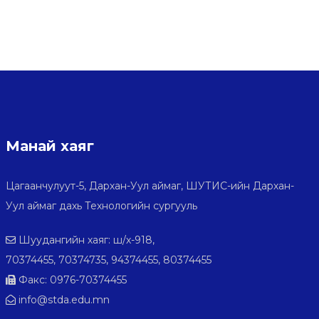
Манай хаяг
Цагаанчулуут-5, Дархан-Уул аймаг, ШУТИС-ийн Дархан-
Уул аймаг дахь Технологийн сургууль
Шуудангийн хаяг: ш/х-918,
70374455, 70374735, 94374455, 80374455
Факс: 0976-70374455
info@stda.edu.mn