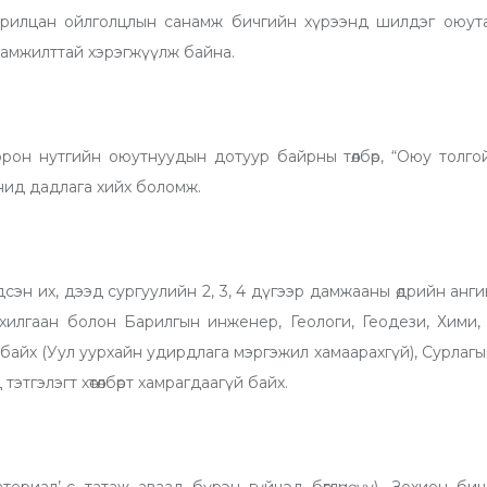
арилцан ойлголцлын санамж бичгийн хүрээнд шилдэг оюута
н амжилттай хэрэгжүүлж байна.
дөө орон нутгийн оюутнуудын дотуур байрны төлбөр, “Оюу толго
нид дадлага хийх боломж.
эн их, дээд сургуулийн 2, 3, 4 дүгээр дамжааны өдрийн анг
ахилгаан болон Барилгын инженер, Геологи, Геодези, Хими
 байх (Уул уурхайн удирдлага мэргэжил хамаарахгүй), Сурлагы
этгэлэгт хөтөлбөрт хамрагдаагүй байх.
ериал’-с татаж аваад бүрэн гүйцэд бөглөнө үү), Зохион би