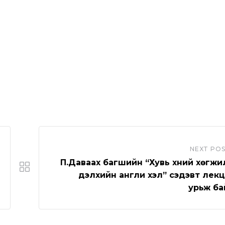
NEXT PO
П.Даваахүү багшийн “Хувь хүний хөгжи
дэлхийн англи хэл” сэдэвт лек
урьж ба