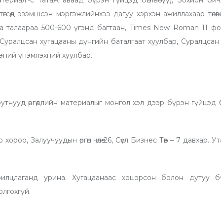
гсөөд эзэмшсэн мэргэжлийнхээ дагуу хэрхэн ажиллахаар төлөвл
а талаараа 500-600 үгэнд багтаан, Times New Roman 11 фо
 Суралцсан хугацааны дүнгийн баталгаат хуулбар, Суралцсан
эний үнэмлэхний хуулбар.
юутнууд өргөдлийн материалыг монгол хэл дээр бүрэн гүйцэд
ороо, Залуучуудын өргөн чөлөө-26, Сөүл Бизнес Төв – 7 давхар. У
илцлаганд урина. Хугацаанаас хоцорсон болон дутуу б
олгохгүй.