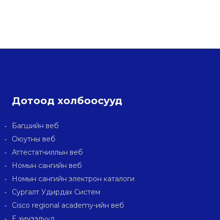
i
l
Дотоод холбоосууд
Багшийн веб
Оюутны веб
Аттестатчиллын веб
Номын сангийн веб
Номын сангийн электрон каталоги
Сургалт Удирдах Систем
Cisco regional academy-ийн веб
E хичээлүүд