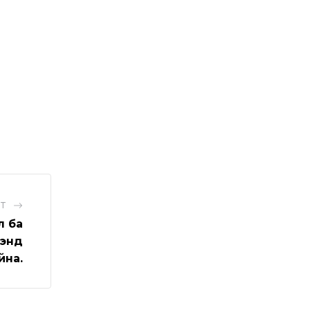
ST
л ба
цэнд
йна.