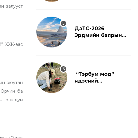
н залууст
ДаТС-2026
Эрдмийн баярын
ёслол
й” ХХК-аас
“Тэрбум мод”
үндэсний
ийн оюутан
хөдөлгөөнд
, Орчин ба
нэгдлээ
н голч дүн
члэг (Одоо