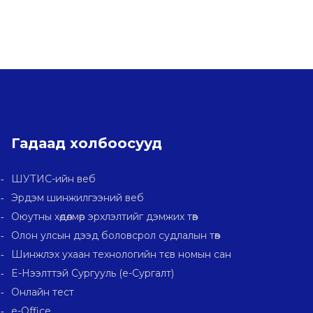
Гадаад холбоосууд
ШУТИС-ийн веб
Эрдэм шинжилгээний веб
Оюутны хөдөлмөр эрхлэлтийг дэмжих төв
Олон улсын дээд боловсрол судлалын төв
Шинжлэх ухаан технологийн тєв номын сан
E-Нээлттэй Сургууль (e-Сургалт)
Онлайн тест
e-Office