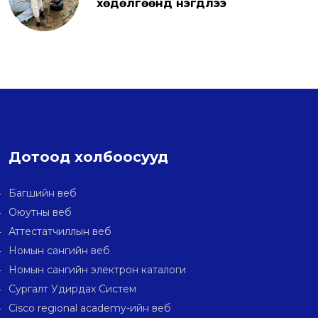
хөдөлгөөнд нэгдлээ
Дотоод холбоосууд
Багшийн веб
Оюутны веб
Аттестатчиллын веб
Номын сангийн веб
Номын сангийн электрон каталоги
Сургалт Удирдах Систем
Cisco regional academy-ийн веб