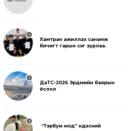
Хамтран ажиллах санамж
бичигт гарын үсэг зурлаа.
ДаТС-2026 Эрдмийн баярын
ёслол
“Тэрбум мод” үндэсний