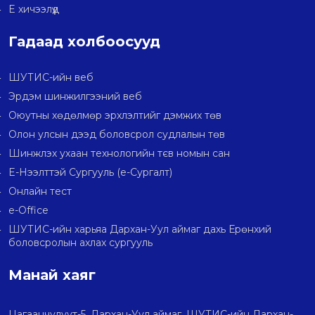
E хичээлүүд
Гадаад холбоосууд
ШУТИС-ийн веб
Эрдэм шинжилгээний веб
Оюутны хөдөлмөр эрхлэлтийг дэмжих төв
Олон улсын дээд боловсрол судлалын төв
Шинжлэх ухаан технологийн тєв номын сан
E-Нээлттэй Сургууль (e-Сургалт)
Онлайн тест
e-Office
ШУТИС-ийн харьяа Дархан-Уул аймаг дахь Ерөнхий
боловсролын ахлах сургууль
Манай хаяг
Цагаанчулуут-5, Дархан-Уул аймаг, ШУТИС-ийн Дархан-