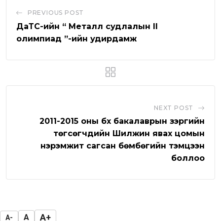
b
a
l
v
PREVIOUS POST
e
p
e
i
ДаТС-ийн “ Металл судлалын II
p
U
a
олимпиад ”-ийн удирдамж
p
E
o
m
n
a
i
l
NEXT POST
2011-2015 оны бүх бакалаврын зэргийн
төгсөгчдийн Шилжин явах цомын
нэрэмжит сагсан бөмбөгийн тэмцээн
боллоо
A+
A
A-