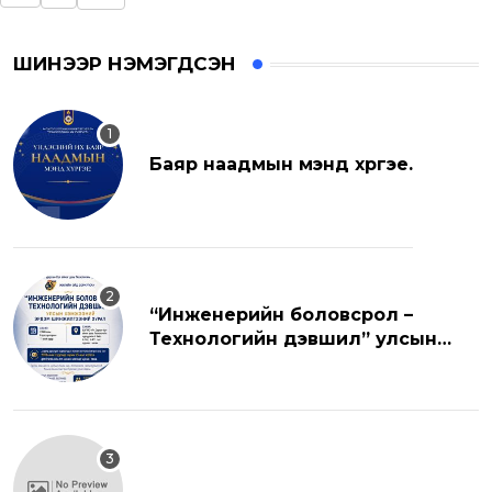
ШИНЭЭР НЭМЭГДСЭН
Баяр наадмын мэнд хүргэе.
“Инженерийн боловсрол –
Технологийн дэвшил” улсын
хэмжээний эрдэм шинжилгээний
хуралд урьж байна.