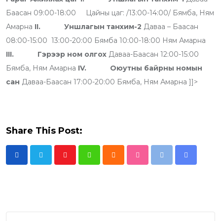
t
t
u
m
n
r
Баасан 09:00-18:00 Цайны цаг: /13:00-14:00/ Бямба, Ням
u
s
d
b
t
e
Амарна
II.
Уншлагын танхим-2
Даваа – Баасан
b
a
l
v
08:00-15:00 13:00-20:00 Бямба 10:00-18:00 Ням Амарна
e
p
e
i
III.
Гэрээр ном олгох
Даваа-Баасан 12:00-15:00
p
U
a
Бямба, Ням Амарна
IV.
Оюутны байрны номын
p
E
сан
Даваа-Баасан 17:00-20:00 Бямба, Ням Амарна ]]>
o
m
n
a
i
Share This Post:
l
Y
W
C
S
P
S
o
h
l
t
r
h
u
a
o
u
i
a
t
t
u
m
n
r
u
s
d
b
t
e