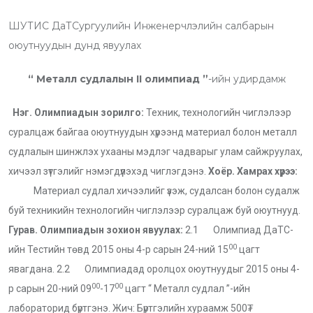
u
a
o
u
i
a
ШУТИС ДаТСургуулийн Инженерчлэлийн салбарын
t
t
u
m
n
r
оюутнуудын дунд явуулах
u
s
d
b
t
e
b
a
l
v
“
Металл судлалын
II
олимпиад
”
-ийн удирдамж
e
p
e
i
Нэг. Олимпиадын зорилго:
Техник, технологийн чиглэлээр
p
U
a
суралцаж байгаа оюутнуудын хүрээнд материал болон металл
p
E
судлалын шинжлэх ухааны мэдлэг чадварыг улам сайжруулах,
o
m
хичээл зүтгэлийг нэмэгдүүлэхэд чиглэгдэнэ.
Хоёр. Хамрах хүрээ:
n
a
Материал судлал хичээлийг үзэж, судалсан болон судалж
i
буй техникийн технологийн чиглэлээр суралцаж буй оюутнууд.
l
Гурав. Олимпиадын зохион явуулах:
2.1 Олимпиад ДаТС-
00
ийн Тестийн төвд 2015 оны 4-р сарын 24-ний 15
цагт
явагдана. 2.2 Олимпиадад оролцох оюутнуудыг 2015 оны 4-
00
00
р сарын 20-ний 09
-17
цагт “ Металл судлал ”-ийн
лабораторид бүртгэнэ. Жич: Бүртгэлийн хураамж 500₮