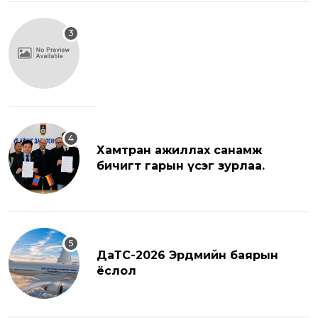
Хамтран ажиллах санамж
бичигт гарын үсэг зурлаа.
ДаТС-2026 Эрдмийн баярын
ёслол