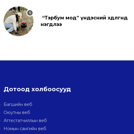
“Тэрбум мод” үндэсний хөдөлгөөнд
нэгдлээ
Дотоод холбоосууд
Багшийн веб
Оюутны веб
Аттестатчиллын веб
Номын сангийн веб