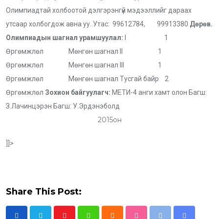
Олимпиадтай холбоотой дэлгэрэнгүй мэдээллийг дараах
утсаар холбогдож авна уу. Утас: 99612784, 99913380
Дөрөв.
Олимпиадын шагнал урамшуулал:
I 1
Өргөмжлөл Мөнгөн шагнал II 1
Өргөмжлөл Мөнгөн шагнал III 1
Өргөмжлөл Мөнгөн шагнал Тусгай байр 2
Өргөмжлөл
Зохион байгуулагч:
МЕТИ-4 анги хамт олон Багш:
З.Лачинцэрэн Багш: У.Эрдэнэболд
2015он
]]>
Share This Post: