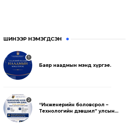
ШИНЭЭР НЭМЭГДСЭН
Баяр наадмын мэнд хүргэе.
“Инженерийн боловсрол –
Технологийн дэвшил” улсын
хэмжээний эрдэм шинжилгээний
хуралд урьж байна.