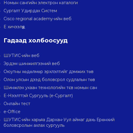
Номын сангийн электрон каталоги
Сургалт Удирдах Систем
Cisco regional academy-ийн веб
E хичээлүүд
Гадаад холбоосууд
ШУТИС-ийн веб
Эрдэм шинжилгээний веб
Оюутны хөдөлмөр эрхлэлтийг дэмжих төв
Олон улсын дээд боловсрол судлалын төв
Шинжлэх ухаан технологийн тєв номын сан
E-Нээлттэй Сургууль (e-Сургалт)
Онлайн тест
e-Office
ШУТИС-ийн харьяа Дархан-Уул аймаг дахь Ерөнхий
боловсролын ахлах сургууль