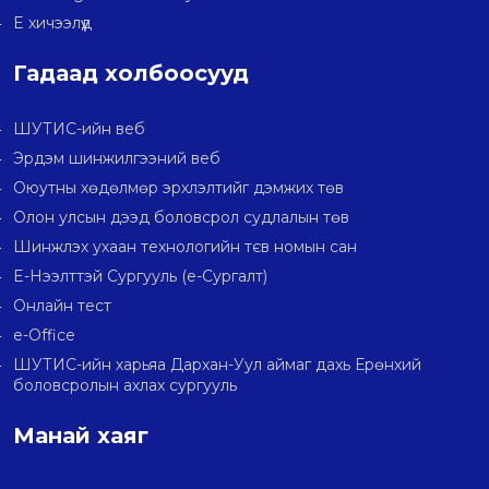
E хичээлүүд
Гадаад холбоосууд
ШУТИС-ийн веб
Эрдэм шинжилгээний веб
Оюутны хөдөлмөр эрхлэлтийг дэмжих төв
Олон улсын дээд боловсрол судлалын төв
Шинжлэх ухаан технологийн тєв номын сан
E-Нээлттэй Сургууль (e-Сургалт)
Онлайн тест
e-Office
ШУТИС-ийн харьяа Дархан-Уул аймаг дахь Ерөнхий
боловсролын ахлах сургууль
Манай хаяг