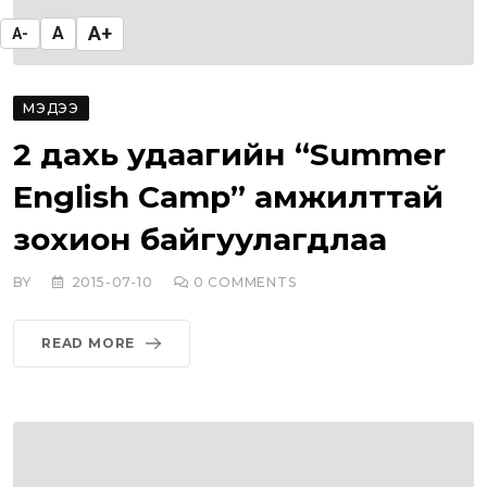
A+
A
A-
МЭДЭЭ
2 дахь удаагийн “Summer
English Camp” амжилттай
зохион байгуулагдлаа
BY
2015-07-10
0
COMMENTS
READ MORE