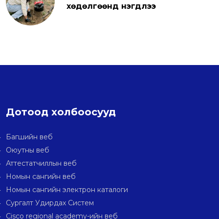
хөдөлгөөнд нэгдлээ
Дотоод холбоосууд
Багшийн веб
Оюутны веб
Аттестатчиллын веб
Номын сангийн веб
Номын сангийн электрон каталоги
Сургалт Удирдах Систем
Cisco regional academy-ийн веб