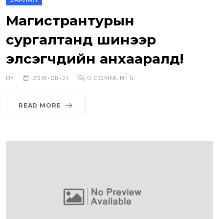
Магистрантурын
сургалтанд шинээр
элсэгчдийн анхааралд!
BY
2015-08-21
0
COMMENTS
READ MORE