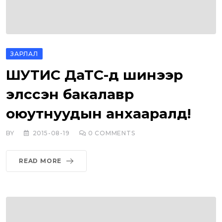
ЗАРЛАЛ
ШУТИС ДаТС-д шинээр
элссэн бакалавр
оюутнуудын анхааралд!
BY
2015-08-19
0
COMMENTS
READ MORE