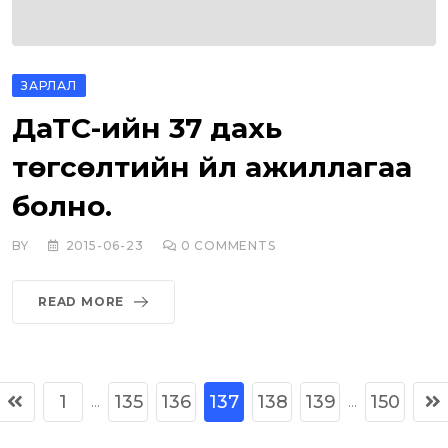
ЗАРЛАЛ
ДаТС-ийн 37 дахь
төгсөлтийн үйл ажиллагаа
болно.
BY
2015-06-23
0
COMMENTS
READ MORE
1
135
136
137
138
139
150
...
...