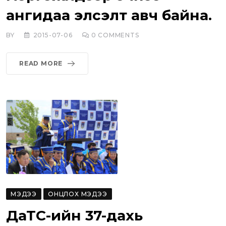
ангидаа элсэлт авч байна.
BY
2015-07-06
0
COMMENTS
READ MORE
МЭДЭЭ
ОНЦЛОХ МЭДЭЭ
ДаТС-ийн 37-дахь