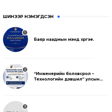
ШИНЭЭР НЭМЭГДСЭН
Баяр наадмын мэнд хүргэе.
“Инженерийн боловсрол –
Технологийн дэвшил” улсын
хэмжээний эрдэм шинжилгээний
хуралд урьж байна.