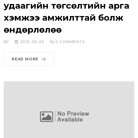
удаагийн төгсөлтийн арга
хэмжээ амжилттай болж
өндөрлөлөө
BY
2015-06-26
0
COMMENTS
READ MORE