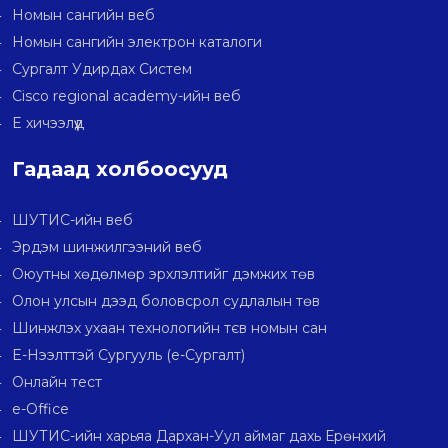
Номын сангийн веб
Номын сангийн электрон каталоги
Сургалт Удирдах Систем
Cisco regional academy-ийн веб
E хичээлүүд
Гадаад холбоосууд
ШУТИС-ийн веб
Эрдэм шинжилгээний веб
Оюутны хөдөлмөр эрхлэлтийг дэмжих төв
Олон улсын дээд боловсрол судлалын төв
Шинжлэх ухаан технологийн тєв номын сан
E-Нээлттэй Сургууль (e-Сургалт)
Онлайн тест
e-Office
ШУТИС-ийн харьяа Дархан-Уул аймаг дахь Ерөнхий