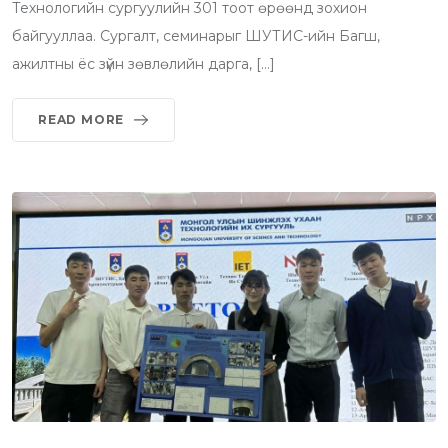
Технологийн сургуулийн 301 тоот өрөөнд зохион
байгууллаа. Сургалт, семинарыг ШУТИС-ийн Багш,
ажилтны ёс зүйн зөвлөлийн дарга, […]
READ MORE