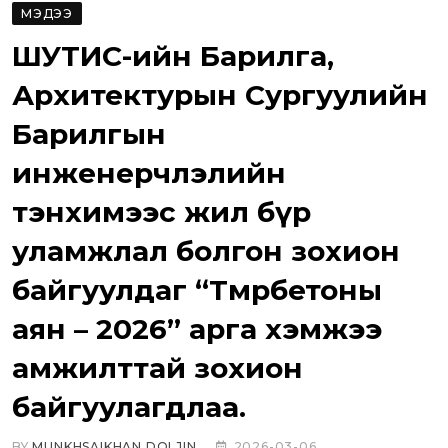
МЭДЭЭ
ШУТИС-ийн Барилга,
Архитектурын Сургуулийн
Барилгын
инженерчлэлийн
тэнхимээс жил бүр
уламжлал болгон зохион
байгуулдаг “Төмөрбетоны
аян – 2026” арга хэмжээ
амжилттай зохион
байгуулагдлаа.
BY
MUNKHSAIKHAN DOLJIN
2026-03-06