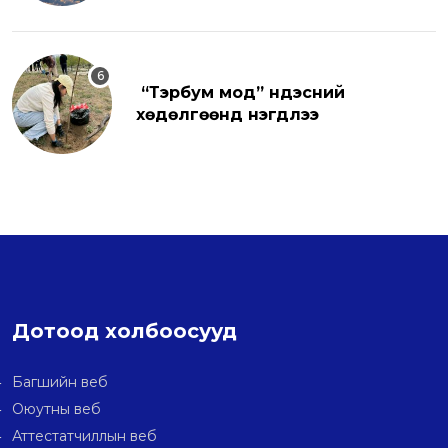
“Тэрбум мод” үндэсний
хөдөлгөөнд нэгдлээ
Дотоод холбоосууд
Багшийн веб
Оюутны веб
Аттестатчиллын веб