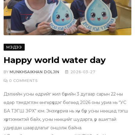
МЭДЭЭ
Happy world water day
BY
MUNKHSAIKHAN DOLJIN
2026-03-27
0
COMMENTS
Дэлхийн усны өдрийг жил бүрийн 3 дугаар сарын 22-ны
өдөр тэмдэглэн өнгөрүүлдэг бөгөөд 2026 оны уриа нь “УС
БА ТЭГШ ЭРХ” юм. Энэхүү уриа нь хүн бүр усны нөөцөд тэгш
хүртээмжтэй байх, усны нөөцийг шударга, үр ашигтай
удирдах шаардлагыг онцолж байна.