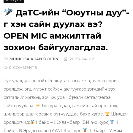
ДаТС-ийн “Оюутны дуу”-
г хэн сайн дуулах вэ?
OPEN MIC амжилттай
зохион байгуулагдлаа.
BY
MUNKHSAIKHAN DOLJIN
2026-04-02
0
COMMENTS
Тус уралдаанд нийт 14 оюутан авьяас чадвараа сорин
оролцож, эгшиглэнт сайхан аялгуугаар үзэгчдийн зүрх
сэтгэлийг хөглөж, эрч хүч, уран бүтээлч сэтгэлгээгээ
гайхшрууллаа.
Тус уралдаанд амжилттай оролцож,
шилдгээр шалгарсан оюутнууддаа баяр хүргэе.
Шилдэг
оролцогчид:
I байр – Ж.Уламбаяр (БИ 4-р курс)
II
байр – Ө.Эрдэнэзаан (УУАТ 3-р курс)
III байр – У.Ням-