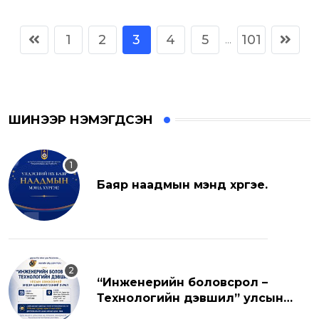
1
2
3
4
5
101
...
ШИНЭЭР НЭМЭГДСЭН
Баяр наадмын мэнд хүргэе.
“Инженерийн боловсрол –
Технологийн дэвшил” улсын
хэмжээний эрдэм шинжилгээний