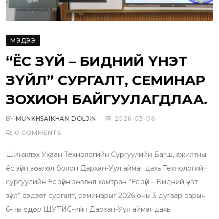
МЭДЭЭ
“ЁС ЗҮЙ – БИДНИЙ ҮНЭТ
ЗҮЙЛ” СУРГАЛТ, СЕМИНАР
ЗОХИОН БАЙГУУЛАГДЛАА.
BY
MUNKHSAIKHAN DOLJIN
2026-03-06
0
COMMENTS
Шинжлэх Ухаан Технологийн Сургуулийн Багш, ажилтны
ёс зүйн зөвлөл болон Дархан-Уул аймаг дахь Технологийн
сургуулийн Ёс зүйн зөвлөл хамтран “Ёс зүй – Бидний үнэт
зүйл” сэдэвт сургалт, семинарыг 2026 оны 3 дугаар сарын
6-ны өдөр ШУТИС-ийн Дархан-Уул аймаг дахь