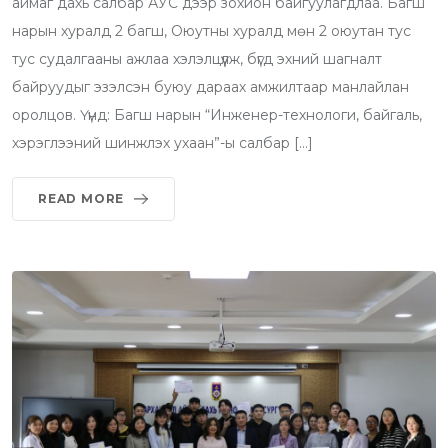
аймаг дахь салбар АУС дээр зохион байгуулагдлаа. Багш
нарын хуралд 2 багш, Оюутны хуралд мөн 2 оюутан тус
тус судалгааны ажлаа хэлэлцүүлж, бүгд эхний шагналт
байруудыг эзэлсэн буюу дараах амжилтаар манлайлан
оролцов. Үүнд: Багш нарын “Инженер-технологи, байгаль,
хэрэглээний шинжлэх ухаан”-ы салбар […]
READ MORE