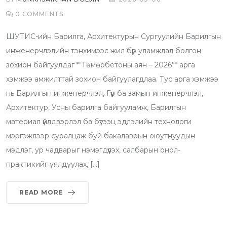
0
COMMENTS
ШУТИС-ийн Барилга, Архитектурын Сургуулийн Барилгын
инженерчлэлийн тэнхимээс жил бүр уламжлал болгон
зохион байгуулдаг *“Төмөрбетоны аян – 2026”* арга
хэмжээ амжилттай зохион байгуулагдлаа. Тус арга хэмжээ
нь Барилгын инженерчлэл, Гүүр ба замын инженерчлэл,
Архитектур, Усны барилга байгууламж, Барилгын
материал үйлдвэрлэл ба бүтээц эдлэлийн технологи
мэргэжлээр суралцаж буй бакалаврын оюутнуудын
мэдлэг, ур чадварыг нэмэгдүүлэх, салбарын онол-
практикийг уялдуулах, […]
READ MORE