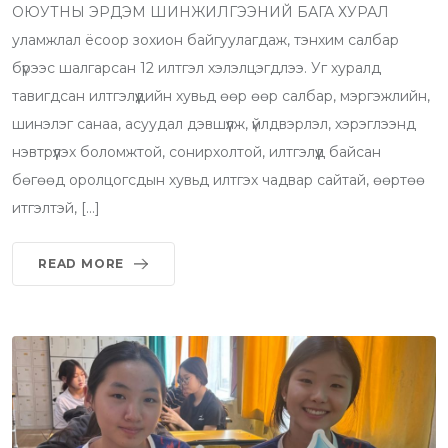
ОЮУТНЫ ЭРДЭМ ШИНЖИЛГЭЭНИЙ БАГА ХУРАЛ
уламжлал ёсоор зохион байгуулагдаж, тэнхим салбар
бүрээс шалгарсан 12 илтгэл хэлэлцэгдлээ. Уг хуралд
тавигдсан илтгэлүүдийн хувьд өөр өөр салбар, мэргэжлийн,
шинэлэг санаа, асуудал дэвшүүлж, үйлдвэрлэл, хэрэглээнд
нэвтрүүлэх боломжтой, сонирхолтой, илтгэлүүд байсан
бөгөөд оролцогсдын хувьд илтгэх чадвар сайтай, өөртөө
итгэлтэй, […]
READ MORE