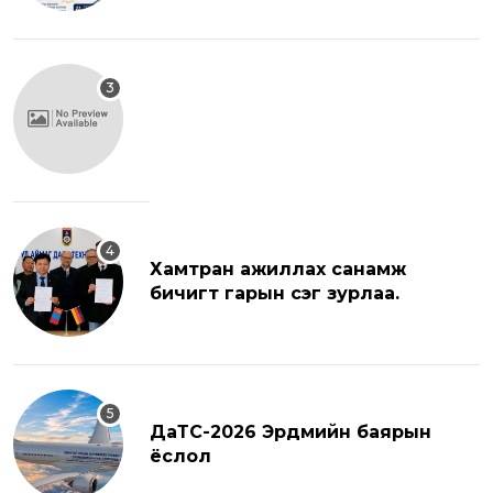
хуралд урьж байна.
Хамтран ажиллах санамж
бичигт гарын үсэг зурлаа.
ДаТС-2026 Эрдмийн баярын
ёслол