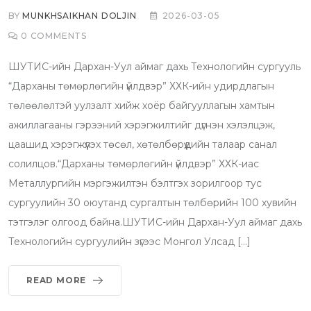
BY
MUNKHSAIKHAN DOLJIN
2026-03-05
0
COMMENTS
ШУТИС-ийн Дархан-Уул аймаг дахь Технологийн сургууль
“Дарханы төмөрлөгийн үйлдвэр” ХХК-ийн удирдлагын
төлөөлөлтэй уулзалт хийж хоёр байгууллагын хамтын
ажиллагааны гэрээний хэрэгжилтийг дүгнэн хэлэлцэж,
цаашид хэрэгжүүлэх төсөл, хөтөлбөрүүдийн талаар санал
солилцов.“Дарханы төмөрлөгийн үйлдвэр” ХХК-иас
Металлургийн мэргэжилтэн бэлтгэх зорилгоор тус
сургуулийн 30 оюутанд сургалтын төлбөрийн 100 хувийн
тэтгэлэг олгоод байна.ШУТИС-ийн Дархан-Уул аймаг дахь
Технологийн сургуулийн зүгээс Монгол Улсад […]
READ MORE