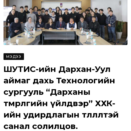
МЭДЭЭ
ШУТИС-ийн Дархан-Уул
аймаг дахь Технологийн
сургууль “Дарханы
төмөрлөгийн үйлдвэр” ХХК-
ийн удирдлагын төлөөлөлтэй
санал солилцов.