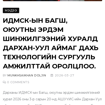
МЭДЭЭ
ИДМСК-ЫН БАГШ,
ОЮУТНЫ ЭРДЭМ
ШИНЖИЛГЭЭНИЙ ХУРАЛД
ДАРХАН-УУЛ АЙМАГ ДАХЬ
ТЕХНОЛОГИЙН СУРГУУЛЬ
АМЖИЛТТАЙ ОРОЛЦЛОО.
BY
MUNKHSAIKHAN DOLJIN
2026-03-27
0
COMMENTS
Дарханы ИДМСК-ын Багш, оюутны эрдэм шинжилгээний
хурал 2026 оны 3-р сарын 20-нд АШУҮИС-ийн Дархан-Уул