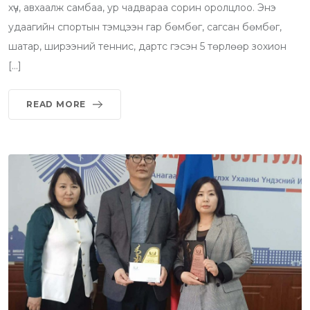
хүч, авхаалж самбаа, ур чадвараа сорин оролцлоо. Энэ
удаагийн спортын тэмцээн гар бөмбөг, сагсан бөмбөг,
шатар, ширээний теннис, дартс гэсэн 5 төрлөөр зохион
[…]
READ MORE