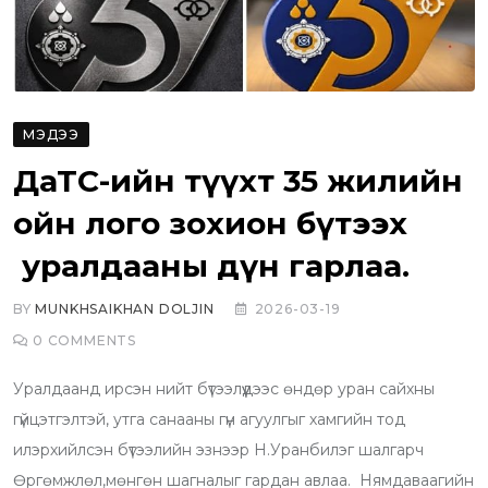
МЭДЭЭ
ДаТС-ийн түүхт 35 жилийн
ойн лого зохион бүтээх
уралдааны дүн гарлаа.
BY
MUNKHSAIKHAN DOLJIN
2026-03-19
0
COMMENTS
Уралдаанд ирсэн нийт бүтээлүүдээс өндөр уран сайхны
гүйцэтгэлтэй, утга санааны гүн агуулгыг хамгийн тод
илэрхийлсэн бүтээлийн эзнээр Н.Уранбилэг шалгарч
Өргөмжлөл,мөнгөн шагналыг гардан авлаа. Нямдаваагийн