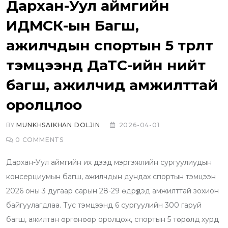
Дархан-Уул аймгийн
ИДМСК-ын Багш,
ажилчдын спортын 5 төрөлт
тэмцээнд ДаТС-ийн нийт
багш, ажилчид амжилттай
оролцлоо
BY
MUNKHSAIKHAN DOLJIN
2026-04-01
0
COMMENTS
Дархан-Уул аймгийн их дээд мэргэжлийн сургуулиудын
консерциумын багш, ажилчдын дундах спортын тэмцээн
2026 оны 3 дугаар сарын 28-29 өдрүүдэд амжилттай зохион
байгуулагдлаа. Тус тэмцээнд 6 сургуулийн 300 гаруй
багш, ажилтан өргөнөөр оролцож, спортын 5 төрөлд хурд