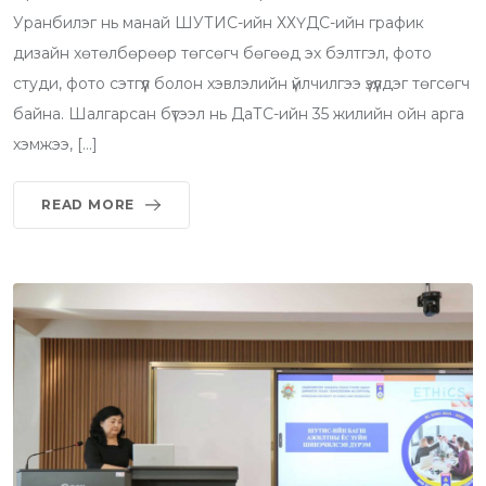
Уранбилэг нь манай ШУТИС-ийн ХХҮДС-ийн график
дизайн хөтөлбөрөөр төгсөгч бөгөөд эх бэлтгэл, фото
студи, фото сэтгүүл болон хэвлэлийн үйлчилгээ үзүүлдэг төгсөгч
байна. Шалгарсан бүтээл нь ДаТС-ийн 35 жилийн ойн арга
хэмжээ, […]
READ MORE