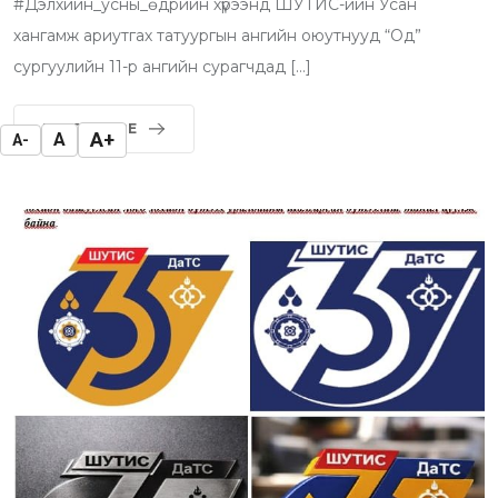
#Дэлхийн_усны_өдрийн хүрээнд ШУТИС-ийн Усан
хангамж ариутгах татуургын ангийн оюутнууд “Од”
сургуулийн 11-р ангийн сурагчдад […]
READ MORE
A+
A
A-